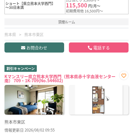
ショート【県立熊本大学西門】
115,500
円/月～
～30日未満
初期費用他 16,500円～
禁煙ルーム
熊本県
熊本市東区
お問合わせ
電話する
割引キャンペーン
Kマンスリー県立熊本大学西門（熊本県赤十字血液センター
南） 709・1K-709(No.544602)
お気
に入
り登
録
熊本市東区
情報更新日 2026/08/02 09:55