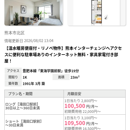
り登
録
熊本市北区
情報更新日 2026/08/02 13:04
【温水暖房便座付・リノベ物件】熊本インターチェンジへアクセ
スに便利な駐車場ありのインターネット無料・家具家電付き部
屋！
アクセス
豊肥本線「東海学園前駅」徒歩19分
間取り
1K
面積
23m²
築年数
1991年 3月 築
プラン名・期間
月額目安
1日当たり 2,800円～
ロング【滝田口駅前】
100,500
円/月～
30日以上～360日未満
初期費用他 22,000円～
1日当たり 3,100円～
ショート【滝田口駅前】
109,500
円/月～
～30日未満
初期費用他 16,500円～