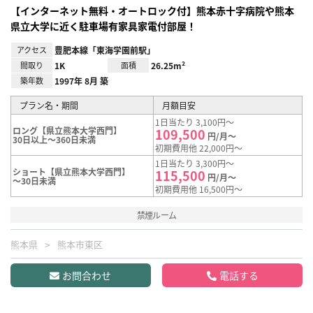
【インターネット無料・オートロック付】熊本赤十字病院や熊本
県立大学に近く駐車場有家具家電付部屋！
アクセス
豊肥本線「東海学園前駅」
間取り
1K
面積
26.25m²
築年数
1997年 8月 築
プラン名・期間
月額目安
1日当たり 3,100円～
ロング【県立熊本大学西門】
109,500
円/月～
30日以上～360日未満
初期費用他 22,000円～
1日当たり 3,300円～
ショート【県立熊本大学西門】
115,500
円/月～
～30日未満
初期費用他 16,500円～
禁煙ルーム
熊本県
熊本市東区
お問合わせ
電話する