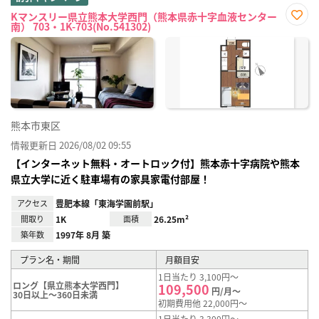
Kマンスリー県立熊本大学西門（熊本県赤十字血液センター
南） 703・1K-703(No.541302)
お気
に入
り登
録
熊本市東区
情報更新日 2026/08/02 09:55
【インターネット無料・オートロック付】熊本赤十字病院や熊本
県立大学に近く駐車場有の家具家電付部屋！
アクセス
豊肥本線「東海学園前駅」
間取り
1K
面積
26.25m²
築年数
1997年 8月 築
プラン名・期間
月額目安
1日当たり 3,100円～
ロング【県立熊本大学西門】
109,500
円/月～
30日以上～360日未満
初期費用他 22,000円～
1日当たり 3,300円～