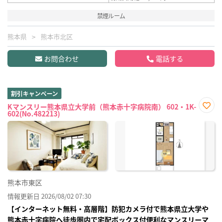
禁煙ルーム
熊本県
熊本市北区
お問合わせ
電話する
割引キャンペーン
Kマンスリー熊本県立大学前（熊本赤十字病院南） 602・1K-
602(No.482213)
お気
に入
り登
録
熊本市東区
情報更新日 2026/08/02 07:30
【インターネット無料・高層階】防犯カメラ付で熊本県立大学や
熊本赤十字病院へ徒歩圏内で宅配ボックス付便利なマンスリーマ