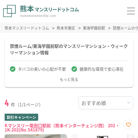
熊本マンスリードットコム
熊本市東区
東海学園前駅
禁煙ルームの
禁煙ルーム/東海学園前駅のマンスリーマンション・ウィーク
リーマンション情報
タバコの臭いの心配が不要
健康的な環境で安心滞在
もっと見る
4
件（1/1ページ）
割引キャンペーン
Kマンスリー竜田口駅前（熊本インターチェンジ西） 202・
1K-202(No.541879)
お気
に入