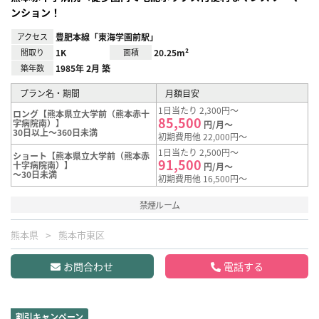
ンション！
アクセス
豊肥本線「東海学園前駅」
間取り
1K
面積
20.25m²
築年数
1985年 2月 築
プラン名・期間
月額目安
1日当たり 2,300円～
ロング【熊本県立大学前（熊本赤十
85,500
字病院南）】
円/月～
30日以上～360日未満
初期費用他 22,000円～
1日当たり 2,500円～
ショート【熊本県立大学前（熊本赤
91,500
十字病院南）】
円/月～
～30日未満
初期費用他 16,500円～
禁煙ルーム
熊本県
熊本市東区
お問合わせ
電話する
割引キャンペーン