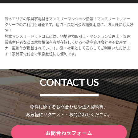
熊本エリアの家具家電付きマンスリーマンション情報！マンスリー＋ウィー
クリーでのご利用も可能です。連泊・長期出張の経費削減に、法人様にも大好
評！
熊本マンスリードットコムには、宅地建物取引士・マンション管理士・管理
業務主任者など国家資格保有者が在籍している不動産管理会社や不動産オー
ナー直物件が掲載されています。寮・社宅として安心してご利用いただけま
す！家具家電付きで単身赴任にも便利です。
CONTACT US
物件に関するお問合わせや法人契約等、
お気軽にリクエスト・お問合わせください。
お問合わせフォーム