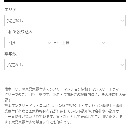
エリア
面積で絞り込み
～
築年数
熊本エリアの家具家電付きマンスリーマンション情報！マンスリー＋ウィー
クリーでのご利用も可能です。連泊・長期出張の経費削減に、法人様にも大好
評！
熊本マンスリードットコムには、宅地建物取引士・マンション管理士・管理
業務主任者など国家資格保有者が在籍している不動産管理会社や不動産オー
ナー直物件が掲載されています。寮・社宅として安心してご利用いただけま
す！家具家電付きで単身赴任にも便利です。