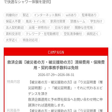
で快適なシャワー体験を提供】
同棲向け
駅近
インターネット無料
wifiあり
駐車場あり
保証人不要
風呂･トイレ別
家具付賃貸
禁煙ルーム
学生向け
法人契約歓迎
出張・研修向け
日当り良好
閑静な住宅地
賃料交渉可
テレワーク・在宅勤務可
空気清浄機付
病院近く
大学近く
特急対応可
CAMPAIGN
救済企画【被災者の方・被災援助の方】清掃費用・保険費
用・契約事務手数料は免除
2026-07-29
～
2026-08-31
特典内容
【被災者の方・被災援助の方】は「り災証明書（罹
災証明書）」・「被災証明書」・それに代わるエビ
デンスを頂き
救済企画適用と予め弊社担当へお問い合わせ時に申
請頂ければ適用致します。
利用条件
【被災者の方・被災援助の方】は「り災証明書（罹