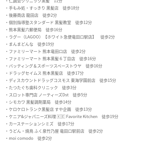
・仁誠会クリニック黒髪 11分
・手もみ処・すっきり 黒髪店 徒歩18分
・後藤商店 龍田店 徒歩2分
・個別指導塾スタンダード 黒髪教室 徒歩12分
・熊本黒髪六郵便局 徒歩16分
・ラグー（LAGOO）【ホワイト急便竜田口駅店】 徒歩2分
・まんまどんな 徒歩19分
・ファミリーマート 熊本竜田口店 徒歩2分
・ファミリーマート 熊本黒髪６丁目店 徒歩16分
・バッティング＆スポーツスペーストウヤ 徒歩16分
・ドラッグセイムス 熊本黒髪店 徒歩17分
・ディスカウントドラッグコスモス 東海学園前店 徒歩15分
・たつたぐち歯科クリニック 徒歩3分
・スロット専門店 ノーティーズDst 徒歩5分
・シモカワ 黒髪調剤薬局 徒歩14分
・ケロケロトランク黒髪店 すや企画 徒歩13分
・ケニア&ジャパニーズ料理 🇰🇪 Favorite Kitchen 徒歩19分
・カーステーションシミズ 徒歩17分
・うどん・焼鳥 ふく泉竹乃屋 竜田口駅前店 徒歩2分
・moi comodo 徒歩2分