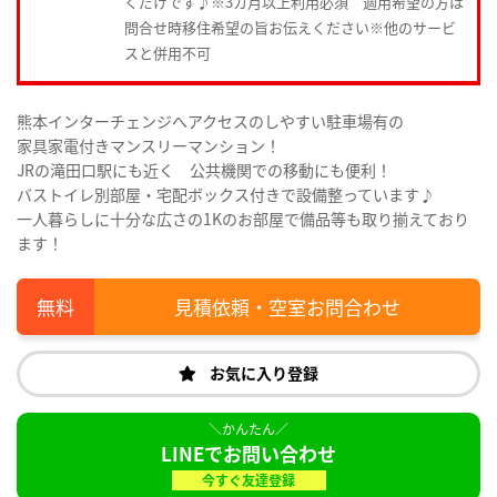
くだけです♪※3カ月以上利用必須 適用希望の方は
問合せ時移住希望の旨お伝えください※他のサービ
スと併用不可
熊本インターチェンジへアクセスのしやすい駐車場有の
家具家電付きマンスリーマンション！
JRの滝田口駅にも近く 公共機関での移動にも便利！
バストイレ別部屋・宅配ボックス付きで設備整っています♪
一人暮らしに十分な広さの1Kのお部屋で備品等も取り揃えており
ます！
見積依頼・空室お問合わせ
お気に入り登録
LINEでお問い合わせ
今すぐ友達登録