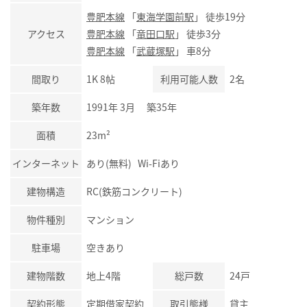
豊肥本線
「
東海学園前駅
」 徒歩19分
アクセス
豊肥本線
「
竜田口駅
」 徒歩3分
豊肥本線
「
武蔵塚駅
」 車8分
間取り
1K 8帖
利用可能人数
2名
築年数
1991年 3月 築35年
面積
23m²
インターネット
あり(無料) Wi-Fiあり
建物構造
RC(鉄筋コンクリート)
物件種別
マンション
駐車場
空きあり
建物階数
地上4階
総戸数
24戸
契約形態
定期借家契約
取引態様
貸主