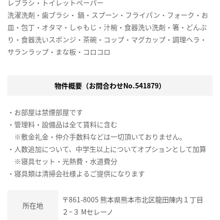
レブラシ・トイレットペーパー
洗濯洗剤・歯ブラシ・ 鍋・スプーン・フライパン・フォーク・お
皿・包丁・オタマ・しゃもじ・汁椀・食器洗い洗剤・箸・どんぶ
り・食器洗いスポンジ・茶碗・コップ・マグカップ・調理ヘラ・
サランラップ・まな板・コロコロ
物件概要（お問合わせNo.541879）
・お部屋は禁煙部屋です
・管理料・設備品は全て賃料に含む
※敷金礼金・仲介手数料などは一切頂いておりません。
・人数追加について、中学生以上についてオプションとして加算
※寝具セット・光熱費・水道費分
・寝具類は清掃会社様よるご提供になります
〒861-8005 熊本県熊本市北区龍田陳内１丁目
所在地
２−３ Mセレーノ