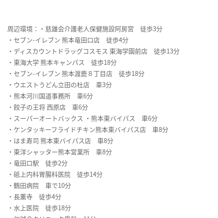
周辺環境：・慈雄会介護老人保健施設阿房宮 徒歩3分
・セブン-イレブン 熊本竜田口店 徒歩4分
・ディスカウントドラッグコスモス 東海学園前店 徒歩13分
・東海大学 熊本キャンパス 徒歩18分
・セブン-イレブン 熊本渡鹿８丁目店 徒歩18分
・ウエストうどん立田の杜店 車3分
・熊本河川国道事務所 車6分
・餃子の王将 西原店 車6分
・スーパーオートバックス ・熊本東バイパス 車6分
・ケンタッキーフライドチキン熊本東バイパス店 車8分
・はま寿司 熊本東バイパス店 車8分
・東洋シャッター熊本営業所 車8分
・竜田口駅 徒歩2分
・砥上内科胃腸科医院 徒歩14分
・鶴田病院 車で10分
・長薫寺 徒歩4分
・水上医院 徒歩18分