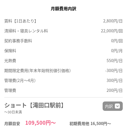
月額費用内訳
賃料【1日あたり】
2,800円/日
清掃料・寝具レンタル料
22,000円/回
契約事務手数料
0円/回
保険料
0円/月
光熱費
550円/日
期間限定費用(年末年始特別値引価格）
-300円/日
管理費(2月～4月）
300円/日
管理費
200円/日
ショート【滝田口駅前】
内訳
～30日未満
109,500円～
月額目安
初期費用他
16,500円〜