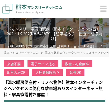
Kマンスリー竜田口駅前（熊本インターチェンジ西）
202・1K-202(No.541879)【駐車場あり・出張・研修向
け】
〒861-8005 熊本県熊本市北区龍田陳内１丁目２−３ Mセレーノ
熊本マンスリードットコム
熊本市北区のウィークリー・マンスリーマンショ
来店不要
電子サイン対応
敷金・礼金無料
即日入居OK
入居者保険あり
延長OK
【温水暖房便座付・リノベ物件】熊本インターチェン
ジへアクセスに便利な駐車場ありのインターネット無
料・家具家電付き部屋！