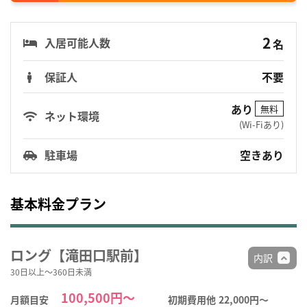
2
入居可能人数
名
保証人
不要
あり
無料
ネット環境
(Wi-Fiあり)
駐車場
空きあり
基本料金プラン
ロング【滝田口駅前】
内訳
30日以上～360日未満
100,500円～
月額目安
初期費用他
22,000円〜