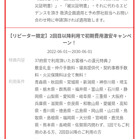
災証明書）」・「被災証明書」・それに代わるエビ
デンスを頂き 救済企画適用と予め弊社担当へお問い
合わせ時に申請頂ければ適用致します。
【リピーター限定】2回目以降利用で初期費用激安キャンペ
ーン！
2022-06-01
～
2030-06-01
特典内容
37府県で利用頂いたお客様への還元特典♪
敷金礼金・仲介手数料・寝具提供代・契約事務手数
料・火災保険料は全て無料！
利用条件
青森県・秋田県・宮城県・新潟県・神奈川県・埼玉
県・栃木県・群馬県・福井県・富山県・石川県・静
岡県・山梨県・愛知県・岐阜県・三重県・大阪府・
兵庫県・滋賀県・奈良県・和歌山県・愛媛県・高知
県・香川県・徳島県・広島県・岡山県・山口県・鳥
取県・島根県・福岡県・大分県・宮崎県・鹿児島
県・熊本県・長崎県・佐賀県内問わず、1回でもご利
用のある方、2回目以降のご利用の方