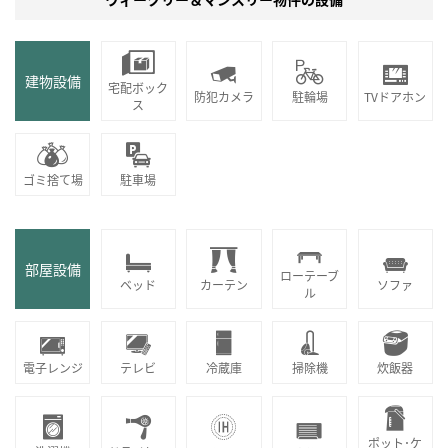
建物設備
宅配ボック
防犯カメラ
駐輪場
TVドアホン
ス
ゴミ捨て場
駐車場
部屋設備
ローテーブ
ベッド
カーテン
ソファ
ル
電子レンジ
テレビ
冷蔵庫
掃除機
炊飯器
ポット･ケ