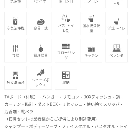
洗濯機
ドライヤー
IHコンロ
エアコン
トル
バス･トイ
温水洗浄便
空気清浄機
寝具一式
洋式トイレ
レ別
座
フローリン
食器
調理器具
キッチン
ベランダ
グ
シューズボ
独立洗面台
収納
ックス
TVボード（付属）・ハンガー・リモコン・BOXティッシュ・鏡・
カーテン・時計・ダストBOX・リセッシュ・使い捨てスリッパ・
芳香剤・靴ベラ
（寝具セットは業者様からご提供により別途費用）
シャンプー・ボディーソープ・フェイスタオル・バスタオル・トイ