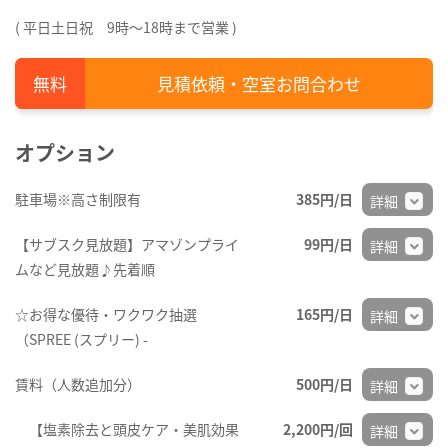
( 平日土日祝 9時～18時まで営業 )
見積依頼・空室お問合わせ
オプション
駐車場※高さ制限有
385円/日
詳細
【サブスク見放題】アマゾンプライ
99円/日
詳細
ムなど見放題♪先着順
☆お得な優待・ワクワク抽選
165円/日
詳細
（SPREE (スプリー) -
賃料（人数追加分）
500円/日
詳細
【塩素除去と頭皮ケア・美肌効果
2,200円/回
詳細