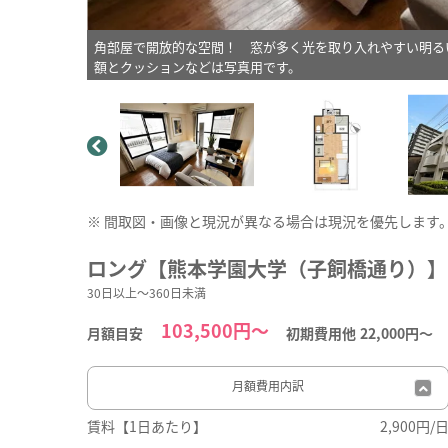
角部屋で開放的な空間！ 窓が多く光を取り入れやすい明る
額とクッションなどは写真用です。
※ 間取図・画像と現況が異なる場合は現況を優先します
ロング【熊本学園大学（子飼橋通り）】
30日以上～360日未満
103,500円～
月額目安
初期費用他
22,000円〜
月額費用
内訳
賃料【1日あたり】
2,900円/