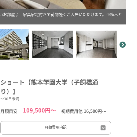
いお部屋♪ 家具家電付きで荷物軽くご入居いただけます。※植木と
。
ショート【熊本学園大学（子飼橋通
り）】
～30日未満
109,500円～
月額目安
初期費用他
16,500円〜
月額費用
内訳
日