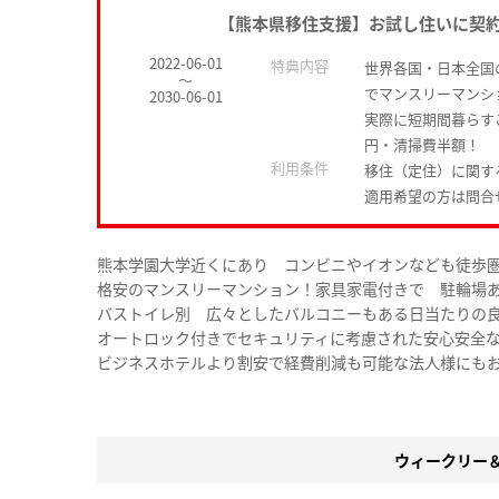
【熊本県移住支援】お試し住いに契
2022-06-01
特典内容
世界各国・日本全国
～
でマンスリーマンシ
2030-06-01
実際に短期間暮らす
円・清掃費半額！
利用条件
移住（定住）に関す
適用希望の方は問合
熊本学園大学近くにあり コンビニやイオンなども徒歩
格安のマンスリーマンション！家具家電付きで 駐輪場
バストイレ別 広々としたバルコニーもある日当たりの
オートロック付きでセキュリティに考慮された安心安全
ビジネスホテルより割安で経費削減も可能な法人様にも
ウィークリー