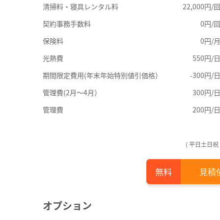
清掃料・寝具レンタル料
22,000円/
契約事務手数料
0円/
保険料
0円/
光熱費
550円/
期間限定費用(年末年始特別値引価格）
-300円/
管理費(2月～4月）
300円/
管理費
200円/
( 平日土日祝
見積
オプション