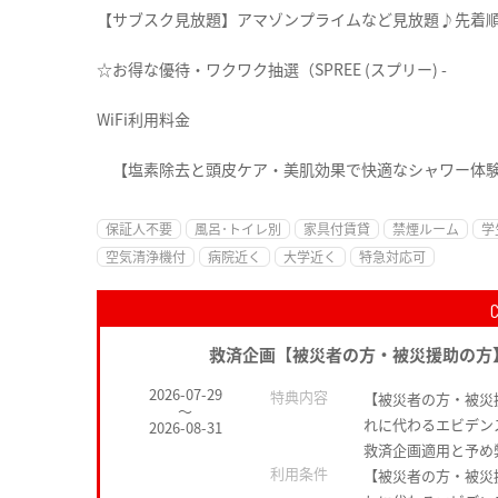
【サブスク見放題】アマゾンプライムなど見放題♪先着
☆お得な優待・ワクワク抽選（SPREE (スプリー) -
WiFi利用料金
【塩素除去と頭皮ケア・美肌効果で快適なシャワー体
保証人不要
風呂･トイレ別
家具付賃貸
禁煙ルーム
学
空気清浄機付
病院近く
大学近く
特急対応可
救済企画【被災者の方・被災援助の方
2026-07-29
特典内容
【被災者の方・被災
～
れに代わるエビデン
2026-08-31
救済企画適用と予め
利用条件
【被災者の方・被災