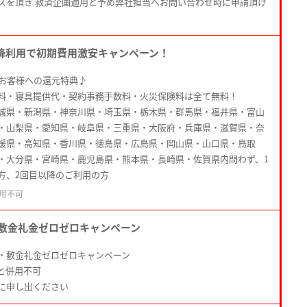
スを頂き 救済企画適用と予め弊社担当へお問い合わせ時に申請頂け
降利用で初期費用激安キャンペーン！
たお客様への還元特典♪
料・寝具提供代・契約事務手数料・火災保険料は全て無料！
城県・新潟県・神奈川県・埼玉県・栃木県・群馬県・福井県・富山
・山梨県・愛知県・岐阜県・三重県・大阪府・兵庫県・滋賀県・奈
媛県・高知県・香川県・徳島県・広島県・岡山県・山口県・鳥取
・大分県・宮崎県・鹿児島県・熊本県・長崎県・佐賀県内問わず、1
方、2回目以降のご利用の方
用不可
敷金礼金ゼロゼロキャンペーン
・敷金礼金ゼロゼロキャンペーン
と併用不可
に申し出ください