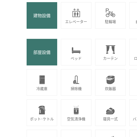
建物設備
エレベーター
駐輪場
部屋設備
ベッド
カーテン
冷蔵庫
掃除機
炊飯器
ポット･ケトル
空気清浄機
寝具一式
バ