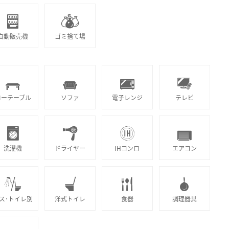
自動販売機
ゴミ捨て場
ローテーブル
ソファ
電子レンジ
テレビ
洗濯機
ドライヤー
IHコンロ
エアコン
ス･トイレ別
洋式トイレ
食器
調理器具