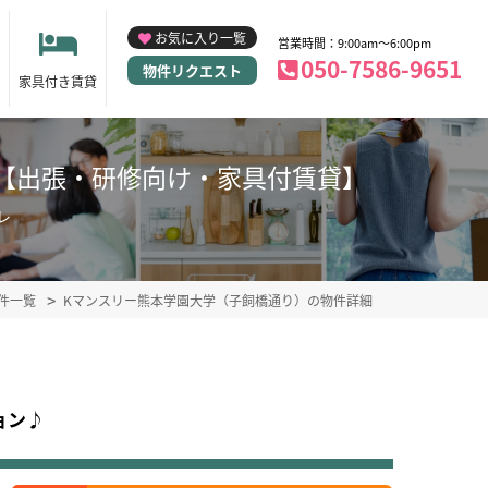
お気に入り一覧
営業時間：9:00am～6:00pm
050-7586-9651
物件リクエスト
家具付き賃貸
30)【出張・研修向け・家具付賃貸】
レ
件一覧
Kマンスリー熊本学園大学（子飼橋通り）の物件詳細
ョン♪