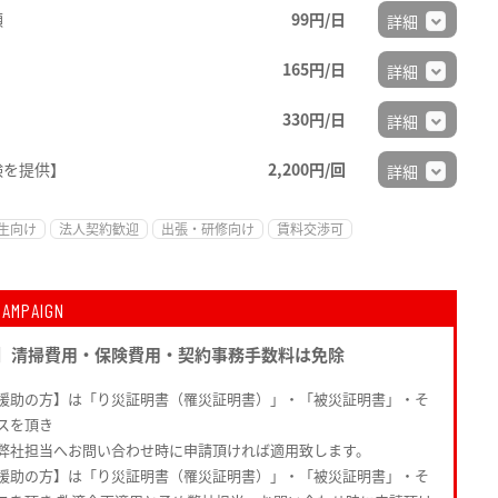
順
99円/日
詳細
165円/日
詳細
330円/日
詳細
験を提供】
2,200円/回
詳細
生向け
法人契約歓迎
出張・研修向け
賃料交渉可
CAMPAIGN
】清掃費用・保険費用・契約事務手数料は免除
援助の方】は「り災証明書（罹災証明書）」・「被災証明書」・そ
スを頂き
弊社担当へお問い合わせ時に申請頂ければ適用致します。
援助の方】は「り災証明書（罹災証明書）」・「被災証明書」・そ