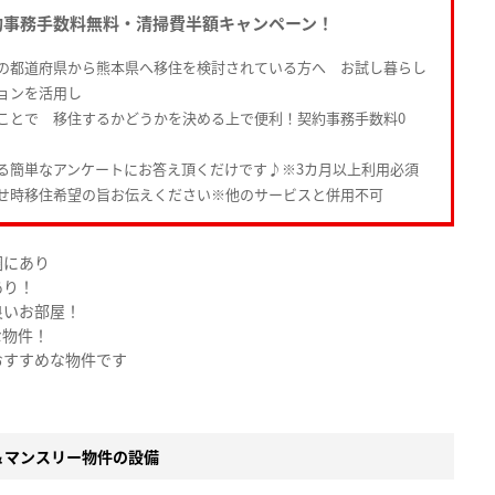
約事務手数料無料・清掃費半額キャンペーン！
の都道府県から熊本県へ移住を検討されている方へ お試し暮らし
ョンを活用し
ことで 移住するかどうかを決める上で便利！契約事務手数料0
る簡単なアンケートにお答え頂くだけです♪※3カ月以上利用必須
せ時移住希望の旨お伝えください※他のサービスと併用不可
圏にあり
あり！
良いお部屋！
な物件！
おすすめな物件です
＆マンスリー物件の設備