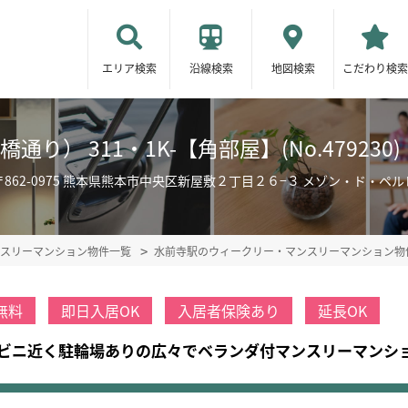
エリア検索
沿線検索
地図検索
こだわり検索
り） 311・1K-【角部屋】(No.4792
〒862-0975 熊本県熊本市中央区新屋敷２丁目２６−３ メゾン・ド・ペル
スリーマンション物件一覧
水前寺駅のウィークリー・マンスリーマンション物
無料
即日入居OK
入居者保険あり
延長OK
ビニ近く駐輪場ありの広々でベランダ付マンスリーマンシ