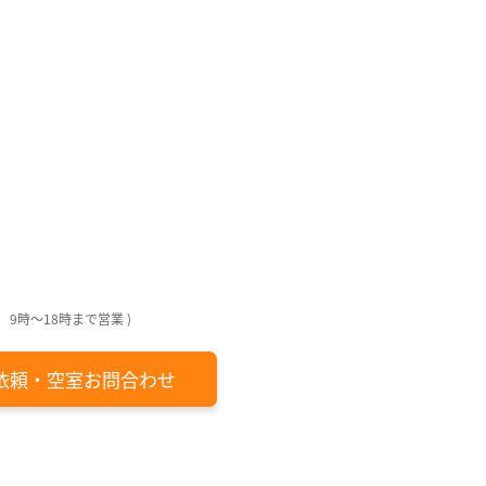
回
回
月
日
日
日
日
 9時～18時まで営業 )
依頼・空室お問合わせ