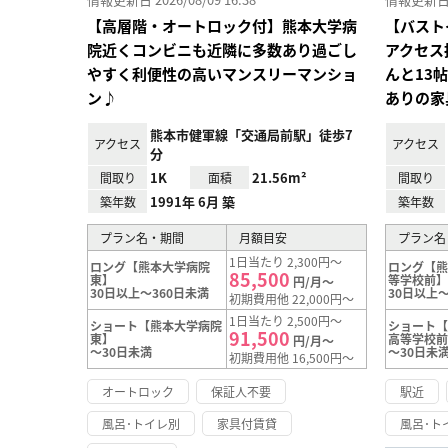
【高層階・オートロック付】熊本大学病
【バスト
院近くコンビニも近隣に多数あり過ごし
アクセス
やすく利便性の高いマンスリーマンショ
んと13
ン♪
ありの家
熊本市健軍線「交通局前駅」徒歩7
アクセス
アクセス
分
1K
21.56m²
間取り
面積
間取り
1991年 6月 築
築年数
築年数
プラン名・期間
月額目安
プラン名
1日当たり 2,300円～
ロング【熊本大学病院
ロング【
85,500
東】
等学校前
円/月～
30日以上～360日未満
30日以上～
初期費用他 22,000円～
1日当たり 2,500円～
ショート【熊本大学病院
ショート
91,500
東】
高等学校
円/月～
～30日未満
～30日未
初期費用他 16,500円～
オートロック
保証人不要
駅近
風呂･トイレ別
家具付賃貸
風呂･ト