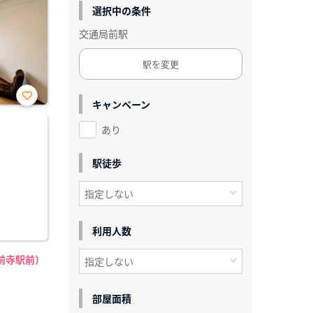
選択中の条件
交通局前駅
駅を変更
キャンペーン
お気
に入
あり
り登
録
駅徒歩
利用人数
前寺駅前）
部屋面積