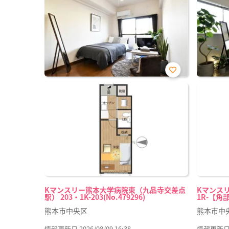
お気
に入
り登
録
Kマンスリー熊本大学病院東（九品寺交差点
Kマンスリ
駅） 203・1K-203(No.479296)
1R-【角部
熊本市中央区
熊本市中
情報更新日 2026/08/09 16:38
情報更新日 20