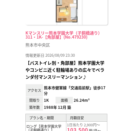
Kマンスリー熊本学園大学（子飼橋通り）
311・1K-【角部屋】(No.479230)
熊本市中央区
情報更新日 2026/08/09 23:30
【バストイレ別・角部屋】熊本学園大学
やコンビニ近く駐輪場ありの広々でベラ
ンダ付マンスリーマンション♪
熊本市健軍線「交通局前駅」徒歩17
アクセス
分
1K
26.24m²
間取り
面積
1988年 12月 築
築年数
プラン名・期間
月額目安
1日当たり 2,900円～
ロング【熊本学園大学
103,500
（子飼橋通り）】
円/月～