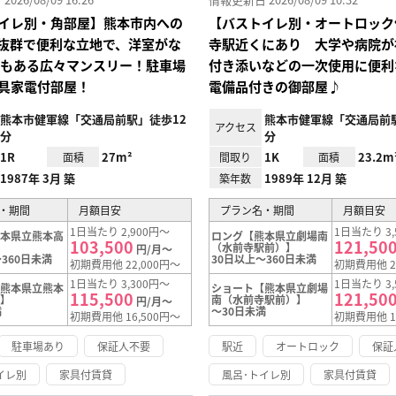
イレ別・角部屋】熊本市内への
【バストイレ別・オートロック
抜群で便利な立地で、洋室がな
寺駅近くにあり 大学や病院が
帖もある広々マンスリー！駐車場
付き添いなどの一次使用に便利
具家電付部屋！
電備品付きの御部屋♪
熊本市健軍線「交通局前駅」徒歩12
熊本市健軍線「交通局前駅
アクセス
分
分
1R
27m²
1K
23.2m
面積
間取り
面積
1987年 3月 築
1989年 12月 築
築年数
・期間
月額目安
プラン名・期間
月額目安
1日当たり 2,900円～
1日当たり 3,
熊本県立熊本高
ロング【熊本県立劇場南
103,500
121,50
】
（水前寺駅前）】
円/月～
360日未満
30日以上～360日未満
初期費用他 22,000円～
初期費用他 2
1日当たり 3,300円～
1日当たり 3,
【熊本県立熊本
ショート【熊本県立劇場
115,500
121,50
前】
南（水前寺駅前）】
円/月～
満
～30日未満
初期費用他 16,500円～
初期費用他 1
駐車場あり
保証人不要
駅近
オートロック
保証
イレ別
家具付賃貸
風呂･トイレ別
家具付賃貸