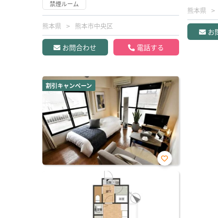
禁煙ルーム
熊本県
熊本県
熊本市中央区
お
お問合わせ
電話する
割引キャンペーン
お気
に入
り登
録