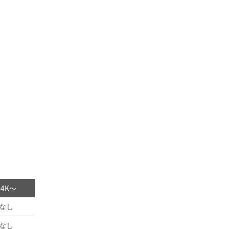
/ 4K～
なし
なし