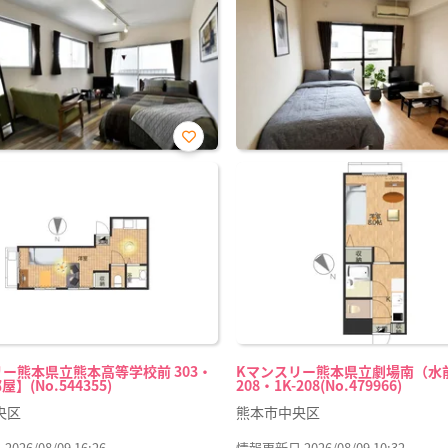
お気
に入
り登
録
ー熊本県立熊本高等学校前 303・
Kマンスリー熊本県立劇場南（水
屋】(No.544355)
208・1K-208(No.479966)
央区
熊本市中央区
26/08/09 16:26
情報更新日 2026/08/09 10:32