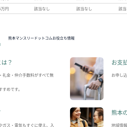
35万円
該当なし
該当なし
該当
N
熊本マンスリードットコムお役立ち情報
とは？
お支
・礼金・仲介手数料がすべて無
お申し
すすめです。
て
熊本
やガス・電気もすぐに使え、入
地域情