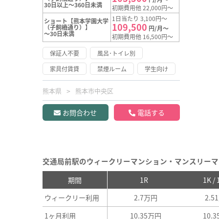
30日以上～360日未満
初期費用他 22,000円～
1日当たり 3,100円～
ショート【熊本学園大学
109,500
（子飼橋通り）】
円/月～
～30日未満
初期費用他 16,500円～
保証人不要
風呂･トイレ別
家具付賃貸
禁煙ルーム
学生向け
熊本県
熊本市中央区
お問合わせ
電話する
交通局前駅のウィークリーマンション・マンスリーマ
期間
1R
1K /
ウィークリー利用
2.7万円
2.5
1ヶ月利用
10.35万円
10.