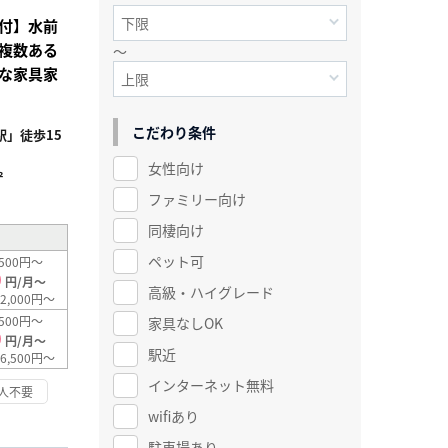
付】水前
複数ある
～
な家具家
こだわり条件
」徒歩15
女性向け
²
ファミリー向け
同棲向け
ペット可
500円～
0
円/月～
高級・ハイグレード
2,000円～
500円～
家具なしOK
0
円/月～
駅近
6,500円～
インターネット無料
人不要
wifiあり
駐車場あり