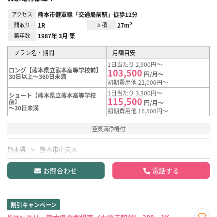
アクセス
熊本市健軍線「交通局前駅」徒歩12分
間取り
1R
面積
27m²
築年数
1987年 3月 築
プラン名・期間
月額目安
1日当たり 2,900円～
ロング【熊本県立熊本高等学校前】
103,500
円/月～
30日以上～360日未満
初期費用他 22,000円～
1日当たり 3,300円～
ショート【熊本県立熊本高等学校
115,500
前】
円/月～
～30日未満
初期費用他 16,500円～
空気清浄機付
熊本県
熊本市中央区
お問合わせ
電話する
割引キャンペーン