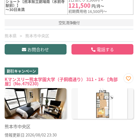
ショート【熊本県立劇場南（水前寺
121,500
駅前）】
円/月～
～30日未満
初期費用他 16,500円～
空気清浄機付
熊本県
熊本市中央区
お問合わせ
電話する
割引キャンペーン
Kマンスリー熊本学園大学（子飼橋通り） 311・1K-【角部
屋】(No.479230)
お気
に入
り登
録
熊本市中央区
情報更新日 2026/08/02 23:30