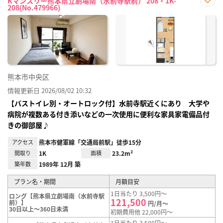
Kマンスリー熊本県立劇場南（水前寺駅前） 208・1K-
208(No.479966)
お気
に入
り登
録
熊本市中央区
情報更新日 2026/08/02 10:32
【バストイレ別・オートロック付】水前寺駅近くにあり 大学や
病院が複数ある付き添いなどの一次使用に便利な家具家電備品付
きの御部屋♪
アクセス
熊本市健軍線「交通局前駅」徒歩15分
間取り
1K
面積
23.2m²
築年数
1989年 12月 築
プラン名・期間
月額目安
1日当たり 3,500円～
ロング【熊本県立劇場南（水前寺駅
121,500
前）】
円/月～
30日以上～360日未満
初期費用他 22,000円～
1日当たり 3,500円～