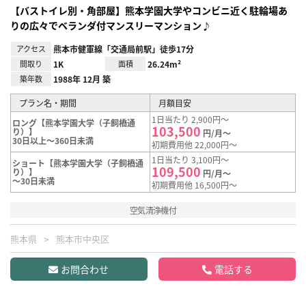
【バストイレ別・角部屋】熊本学園大学やコンビニ近く駐輪場あ
りの広々でベランダ付マンスリーマンション♪
アクセス
熊本市健軍線「交通局前駅」徒歩17分
間取り
1K
面積
26.24m²
築年数
1988年 12月 築
プラン名・期間
月額目安
1日当たり 2,900円～
ロング【熊本学園大学（子飼橋通
103,500
り）】
円/月～
30日以上～360日未満
初期費用他 22,000円～
1日当たり 3,100円～
ショート【熊本学園大学（子飼橋通
109,500
り）】
円/月～
～30日未満
初期費用他 16,500円～
空気清浄機付
熊本県
熊本市中央区
お問合わせ
電話する