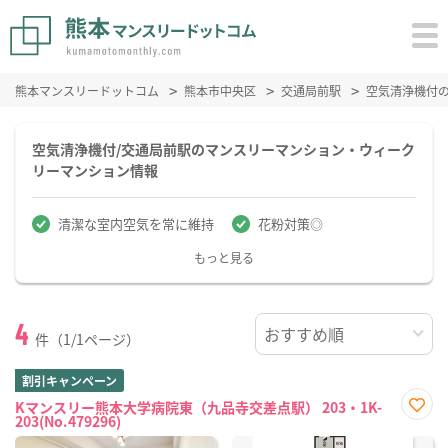
熊本マンスリードットコム
熊本市中央区
交通局前駅
空気清浄機付
空気清浄機付/交通局前駅のマンスリーマンション・ウィーク
リーマンション情報
清潔な室内空気を常に維持
花粉対策◎
もっと見る
4
件（1/1ページ）
割引キャンペーン
Kマンスリー熊本大学病院東（九品寺交差点駅） 203・1K-
203(No.479296)
お気
に入