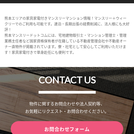
熊本エリアの家具家電付きマンスリーマンション情報！マンスリー＋ウィー
クリーでのご利用も可能です。連泊・長期出張の経費削減に、法人様にも大好
評！
熊本マンスリードットコムには、宅地建物取引士・マンション管理士・管理
業務主任者など国家資格保有者が在籍している不動産管理会社や不動産オー
ナー直物件が掲載されています。寮・社宅として安心してご利用いただけま
す！家具家電付きで単身赴任にも便利です。
CONTACT US
物件に関するお問合わせや法人契約等、
お気軽にリクエスト・お問合わせください。
お問合わせフォーム