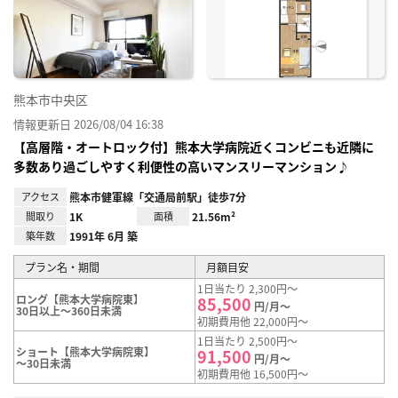
り登
録
熊本市中央区
情報更新日 2026/08/04 16:38
【高層階・オートロック付】熊本大学病院近くコンビニも近隣に
多数あり過ごしやすく利便性の高いマンスリーマンション♪
アクセス
熊本市健軍線「交通局前駅」徒歩7分
間取り
1K
面積
21.56m²
築年数
1991年 6月 築
プラン名・期間
月額目安
1日当たり 2,300円～
ロング【熊本大学病院東】
85,500
円/月～
30日以上～360日未満
初期費用他 22,000円～
1日当たり 2,500円～
ショート【熊本大学病院東】
91,500
円/月～
～30日未満
初期費用他 16,500円～