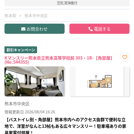
空気清浄機付
熊本県
熊本市中央区
お問合わせ
電話する
割引キャンペーン
Kマンスリー熊本県立熊本高等学校前 303・1R-【角部屋】
(No.544355)
お気
に入
り登
録
熊本市中央区
情報更新日 2026/08/04 16:26
【バストイレ別・角部屋】熊本市内へのアクセス抜群で便利な立
地で、洋室がなんと13帖もある広々マンスリー！駐車場ありの家
具家電付部屋！