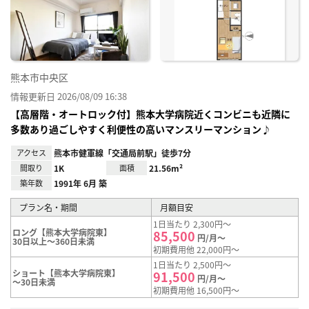
り登
録
熊本市中央区
情報更新日 2026/08/09 16:38
【高層階・オートロック付】熊本大学病院近くコンビニも近隣に
多数あり過ごしやすく利便性の高いマンスリーマンション♪
アクセス
熊本市健軍線「交通局前駅」徒歩7分
間取り
1K
面積
21.56m²
築年数
1991年 6月 築
プラン名・期間
月額目安
1日当たり 2,300円～
ロング【熊本大学病院東】
85,500
円/月～
30日以上～360日未満
初期費用他 22,000円～
1日当たり 2,500円～
ショート【熊本大学病院東】
91,500
円/月～
～30日未満
初期費用他 16,500円～