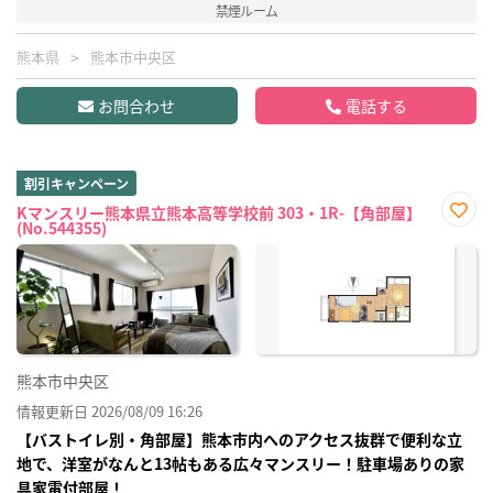
禁煙ルーム
熊本県
熊本市中央区
お問合わせ
電話する
割引キャンペーン
Kマンスリー熊本県立熊本高等学校前 303・1R-【角部屋】
(No.544355)
お気
に入
り登
録
熊本市中央区
情報更新日 2026/08/09 16:26
【バストイレ別・角部屋】熊本市内へのアクセス抜群で便利な立
地で、洋室がなんと13帖もある広々マンスリー！駐車場ありの家
具家電付部屋！