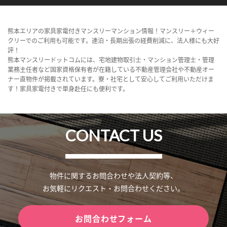
熊本エリアの家具家電付きマンスリーマンション情報！マンスリー＋ウィー
クリーでのご利用も可能です。連泊・長期出張の経費削減に、法人様にも大好
評！
熊本マンスリードットコムには、宅地建物取引士・マンション管理士・管理
業務主任者など国家資格保有者が在籍している不動産管理会社や不動産オー
ナー直物件が掲載されています。寮・社宅として安心してご利用いただけま
す！家具家電付きで単身赴任にも便利です。
CONTACT US
物件に関するお問合わせや法人契約等、
お気軽にリクエスト・お問合わせください。
お問合わせフォーム