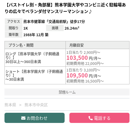
【バストイレ別・角部屋】熊本学園大学やコンビニ近く駐輪場あ
りの広々でベランダ付マンスリーマンション♪
アクセス
熊本市健軍線「交通局前駅」徒歩17分
間取り
1K
面積
26.24m²
築年数
1988年 12月 築
プラン名・期間
月額目安
1日当たり 2,900円～
ロング【熊本学園大学（子飼橋通
103,500
り）】
円/月～
30日以上～360日未満
初期費用他 22,000円～
1日当たり 3,100円～
ショート【熊本学園大学（子飼橋通
109,500
り）】
円/月～
～30日未満
初期費用他 16,500円～
禁煙ルーム
熊本県
熊本市中央区
お問合わせ
電話する