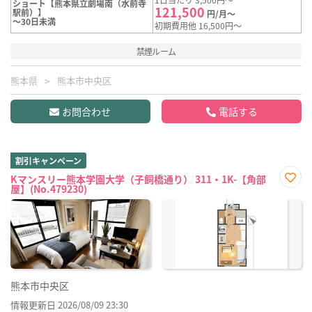
ショート【熊本県立劇場南（水前寺
121,500
駅前）】
円/月～
～30日未満
初期費用他 16,500円～
禁煙ルーム
熊本県
熊本市中央区
お問合わせ
電話する
割引キャンペーン
Kマンスリー熊本学園大学（子飼橋通り） 311・1K-【角部
屋】(No.479230)
お気
に入
り登
録
熊本市中央区
情報更新日 2026/08/09 23:30