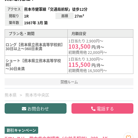
アクセス
熊本市健軍線「交通局前駅」徒歩12分
間取り
1R
面積
27m²
築年数
1987年 3月 築
プラン名・期間
月額目安
1日当たり 2,900円～
ロング【熊本県立熊本高等学校前】
103,500
円/月～
30日以上～360日未満
初期費用他 22,000円～
1日当たり 3,300円～
ショート【熊本県立熊本高等学校
115,500
前】
円/月～
～30日未満
初期費用他 16,500円～
禁煙ルーム
熊本県
熊本市中央区
お問合わせ
電話する
割引キャンペーン