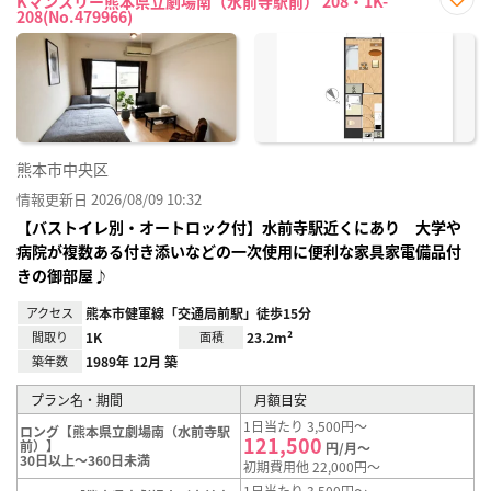
Kマンスリー熊本県立劇場南（水前寺駅前） 208・1K-
208(No.479966)
お気
に入
り登
録
熊本市中央区
情報更新日 2026/08/09 10:32
【バストイレ別・オートロック付】水前寺駅近くにあり 大学や
病院が複数ある付き添いなどの一次使用に便利な家具家電備品付
きの御部屋♪
アクセス
熊本市健軍線「交通局前駅」徒歩15分
間取り
1K
面積
23.2m²
築年数
1989年 12月 築
プラン名・期間
月額目安
1日当たり 3,500円～
ロング【熊本県立劇場南（水前寺駅
121,500
前）】
円/月～
30日以上～360日未満
初期費用他 22,000円～
1日当たり 3,500円～