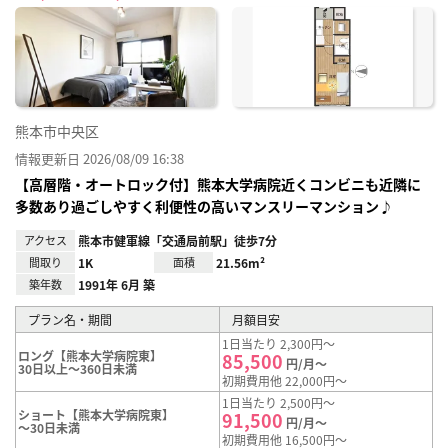
に入
り登
録
熊本市中央区
情報更新日 2026/08/09 16:38
【高層階・オートロック付】熊本大学病院近くコンビニも近隣に
多数あり過ごしやすく利便性の高いマンスリーマンション♪
アクセス
熊本市健軍線「交通局前駅」徒歩7分
間取り
1K
面積
21.56m²
築年数
1991年 6月 築
プラン名・期間
月額目安
1日当たり 2,300円～
ロング【熊本大学病院東】
85,500
円/月～
30日以上～360日未満
初期費用他 22,000円～
1日当たり 2,500円～
ショート【熊本大学病院東】
91,500
円/月～
～30日未満
初期費用他 16,500円～