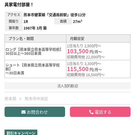
具家電付部屋！
アクセス
熊本市健軍線「交通局前駅」徒歩12分
間取り
1R
面積
27m²
築年数
1987年 3月 築
プラン名・期間
月額目安
1日当たり 2,900円～
ロング【熊本県立熊本高等学校前】
103,500
円/月～
30日以上～360日未満
初期費用他 22,000円～
1日当たり 3,300円～
ショート【熊本県立熊本高等学校
115,500
前】
円/月～
～30日未満
初期費用他 16,500円～
法人契約歓迎
熊本県
熊本市中央区
お問合わせ
電話する
割引キャンペーン