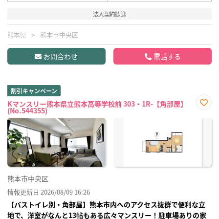
法人契約歓迎
熊本県
熊本市中央区
お問合わせ
電話する
割引キャンペーン
Kマンスリー熊本県立熊本高等学校前 303・1R-【角部屋】
(No.544355)
お気
に入
り登
録
熊本市中央区
情報更新日 2026/08/09 16:26
【バストイレ別・角部屋】熊本市内へのアクセス抜群で便利な立
地で、洋室がなんと13帖もある広々マンスリー！駐車場ありの家