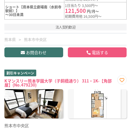
1日当たり 3,500円～
ショート【熊本県立劇場南（水前寺
121,500
駅前）】
円/月～
～30日未満
初期費用他 16,500円～
法人契約歓迎
熊本県
熊本市中央区
お問合わせ
電話する
割引キャンペーン
Kマンスリー熊本学園大学（子飼橋通り） 311・1K-【角部
屋】(No.479230)
お気
に入
り登
録
熊本市中央区