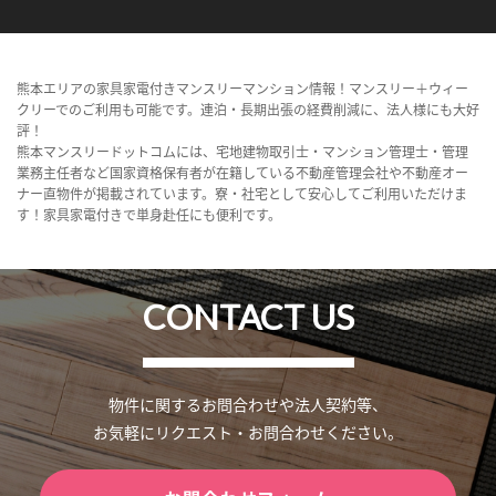
熊本エリアの家具家電付きマンスリーマンション情報！マンスリー＋ウィー
クリーでのご利用も可能です。連泊・長期出張の経費削減に、法人様にも大好
評！
熊本マンスリードットコムには、宅地建物取引士・マンション管理士・管理
業務主任者など国家資格保有者が在籍している不動産管理会社や不動産オー
ナー直物件が掲載されています。寮・社宅として安心してご利用いただけま
す！家具家電付きで単身赴任にも便利です。
CONTACT US
物件に関するお問合わせや法人契約等、
お気軽にリクエスト・お問合わせください。