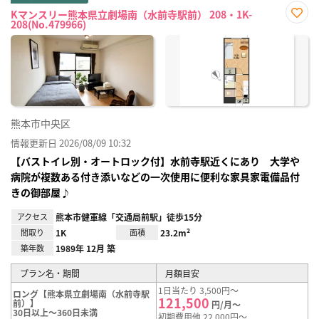
Kマンスリー熊本県立劇場南（水前寺駅前） 208・1K-
208(No.479966)
お気
に入
り登
録
熊本市中央区
情報更新日 2026/08/09 10:32
【バストイレ別・オートロック付】水前寺駅近くにあり 大学や
病院が複数ある付き添いなどの一次使用に便利な家具家電備品付
きの御部屋♪
アクセス
熊本市健軍線「交通局前駅」徒歩15分
間取り
1K
面積
23.2m²
築年数
1989年 12月 築
プラン名・期間
月額目安
1日当たり 3,500円～
ロング【熊本県立劇場南（水前寺駅
121,500
前）】
円/月～
30日以上～360日未満
初期費用他 22,000円～