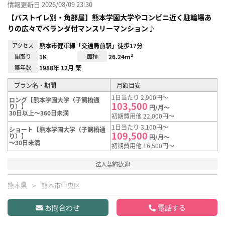
情報更新日 2026/08/09 23:30
【バストイレ別・角部屋】熊本学園大学やコンビニ近く駐輪場あ
りの広々でベランダ付マンスリーマンション♪
アクセス
熊本市健軍線「交通局前駅」徒歩17分
間取り
1K
面積
26.24m²
築年数
1988年 12月 築
プラン名・期間
月額目安
1日当たり 2,900円～
ロング【熊本学園大学（子飼橋通
103,500
り）】
円/月～
30日以上～360日未満
初期費用他 22,000円～
1日当たり 3,100円～
ショート【熊本学園大学（子飼橋通
109,500
り）】
円/月～
～30日未満
初期費用他 16,500円～
法人契約歓迎
熊本県
熊本市中央区
お問合わせ
電話する