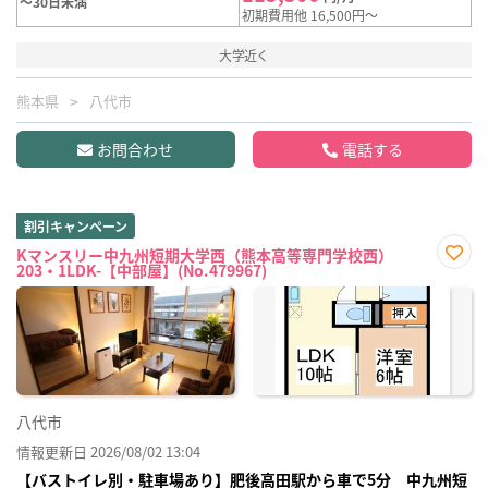
～30日未満
初期費用他 16,500円～
大学近く
熊本県
八代市
お問合わせ
電話する
割引キャンペーン
Kマンスリー中九州短期大学西（熊本高等専門学校西）
203・1LDK-【中部屋】(No.479967)
お気
に入
り登
録
八代市
情報更新日 2026/08/02 13:04
【バストイレ別・駐車場あり】肥後高田駅から車で5分 中九州短