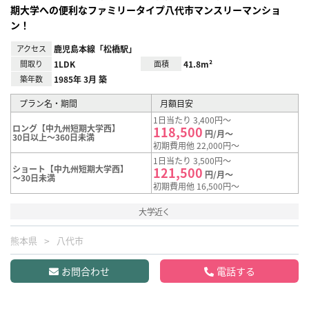
期大学への便利なファミリータイプ八代市マンスリーマンショ
ン！
アクセス
鹿児島本線「松橋駅」
間取り
1LDK
面積
41.8m²
築年数
1985年 3月 築
プラン名・期間
月額目安
1日当たり 3,400円～
ロング【中九州短期大学西】
118,500
円/月～
30日以上～360日未満
初期費用他 22,000円～
1日当たり 3,500円～
ショート【中九州短期大学西】
121,500
円/月～
～30日未満
初期費用他 16,500円～
大学近く
熊本県
八代市
お問合わせ
電話する