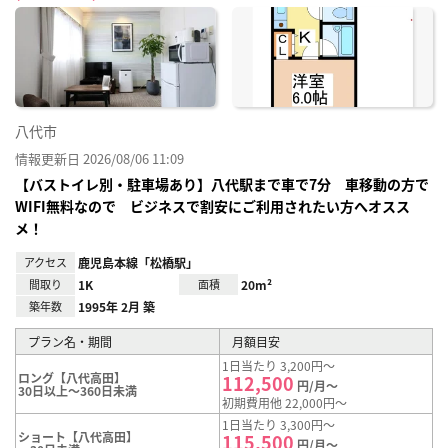
に入
り登
録
八代市
情報更新日 2026/08/06 11:09
【バストイレ別・駐車場あり】八代駅まで車で7分 車移動の方で
WIFI無料なので ビジネスで割安にご利用されたい方へオスス
メ！
アクセス
鹿児島本線「松橋駅」
間取り
1K
面積
20m²
築年数
1995年 2月 築
プラン名・期間
月額目安
1日当たり 3,200円～
ロング【八代高田】
112,500
円/月～
30日以上～360日未満
初期費用他 22,000円～
1日当たり 3,300円～
ショート【八代高田】
115,500
円/月～