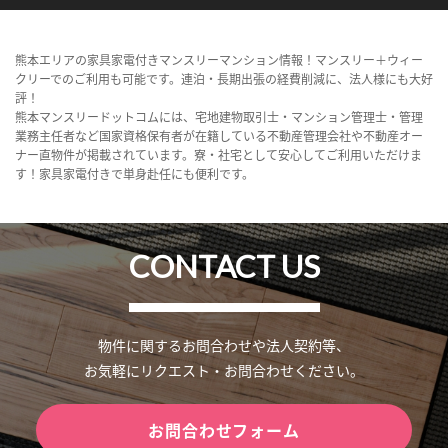
熊本エリアの家具家電付きマンスリーマンション情報！マンスリー＋ウィー
クリーでのご利用も可能です。連泊・長期出張の経費削減に、法人様にも大好
評！
熊本マンスリードットコムには、宅地建物取引士・マンション管理士・管理
業務主任者など国家資格保有者が在籍している不動産管理会社や不動産オー
ナー直物件が掲載されています。寮・社宅として安心してご利用いただけま
す！家具家電付きで単身赴任にも便利です。
CONTACT US
物件に関するお問合わせや法人契約等、
お気軽にリクエスト・お問合わせください。
お問合わせフォーム