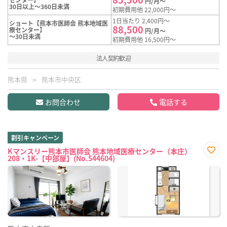
円/月～
30日以上～360日未満
初期費用他 22,000円～
1日当たり 2,400円～
ショート【熊本市医師会 熊本地域医
88,500
療センター】
円/月～
～30日未満
初期費用他 16,500円～
法人契約歓迎
熊本県
熊本市中央区
お問合わせ
電話する
割引キャンペーン
Kマンスリー熊本市医師会 熊本地域医療センター（本庄）
208・1K-【中部屋】(No.544604)
お気
に入
り登
録