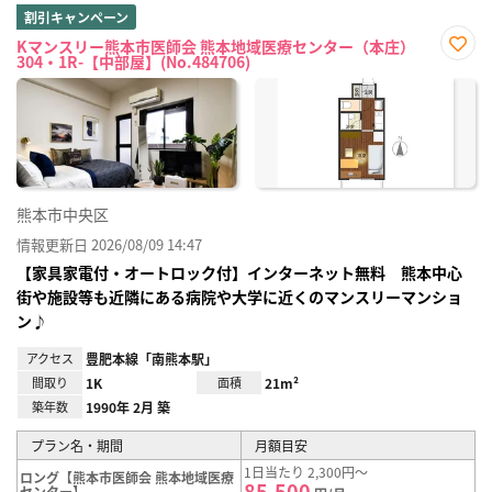
割引キャンペーン
Kマンスリー熊本市医師会 熊本地域医療センター（本庄）
304・1R-【中部屋】(No.484706)
お気
に入
り登
録
熊本市中央区
情報更新日 2026/08/09 14:47
【家具家電付・オートロック付】インターネット無料 熊本中心
街や施設等も近隣にある病院や大学に近くのマンスリーマンショ
ン♪
アクセス
豊肥本線「南熊本駅」
間取り
1K
面積
21m²
築年数
1990年 2月 築
プラン名・期間
月額目安
1日当たり 2,300円～
ロング【熊本市医師会 熊本地域医療
85,500
センター】