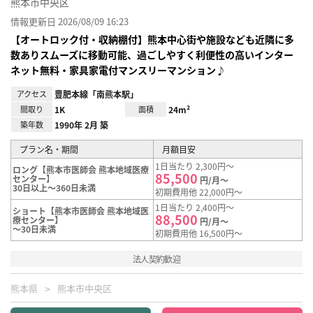
熊本市中央区
情報更新日 2026/08/09 16:23
【オートロック付・収納棚付】熊本中心街や施設なども近隣に多
数ありスムーズに移動可能、過ごしやすく利便性の高いインター
ネット無料・家具家電付マンスリーマンション♪
アクセス
豊肥本線「南熊本駅」
間取り
1K
面積
24m²
築年数
1990年 2月 築
プラン名・期間
月額目安
1日当たり 2,300円～
ロング【熊本市医師会 熊本地域医療
85,500
センター】
円/月～
30日以上～360日未満
初期費用他 22,000円～
1日当たり 2,400円～
ショート【熊本市医師会 熊本地域医
88,500
療センター】
円/月～
～30日未満
初期費用他 16,500円～
法人契約歓迎
熊本県
熊本市中央区