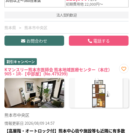
30日以上～360日未満
初期費用他 22,000円～
法人契約歓迎
熊本県
熊本市中央区
お問合わせ
電話する
割引キャンペーン
Kマンスリー熊本市医師会 熊本地域医療センター（本庄）
905・1R-【中部屋】(No.479299)
お気
に入
り登
録
熊本市中央区
情報更新日 2026/08/09 14:57
【高層階・オートロック付】熊本中心街や施設等も近隣に有多数