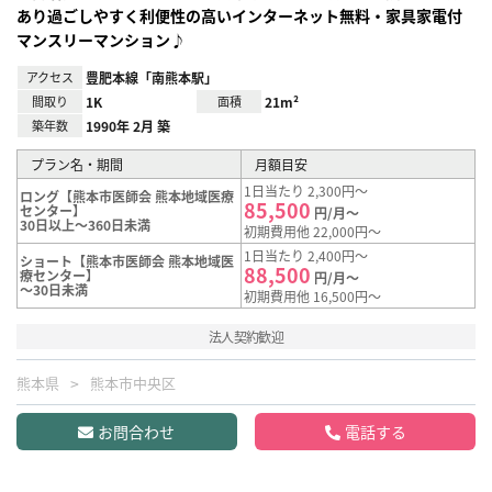
あり過ごしやすく利便性の高いインターネット無料・家具家電付
マンスリーマンション♪
アクセス
豊肥本線「南熊本駅」
間取り
1K
面積
21m²
築年数
1990年 2月 築
プラン名・期間
月額目安
1日当たり 2,300円～
ロング【熊本市医師会 熊本地域医療
85,500
センター】
円/月～
30日以上～360日未満
初期費用他 22,000円～
1日当たり 2,400円～
ショート【熊本市医師会 熊本地域医
88,500
療センター】
円/月～
～30日未満
初期費用他 16,500円～
法人契約歓迎
熊本県
熊本市中央区
お問合わせ
電話する