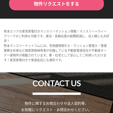
物件リクエストをする
熊本エリアの家具家電付きマンスリーマンション情報！マンスリー＋ウィー
クリーでのご利用も可能です。連泊・長期出張の経費削減に、法人様にも大好
評！
熊本マンスリードットコムには、宅地建物取引士・マンション管理士・管理
業務主任者など国家資格保有者が在籍している不動産管理会社や不動産オー
ナー直物件が掲載されています。寮・社宅として安心してご利用いただけま
す！家具家電付きで単身赴任にも便利です。
CONTACT US
物件に関するお問合わせや法人契約等、
お気軽にリクエスト・お問合わせください。