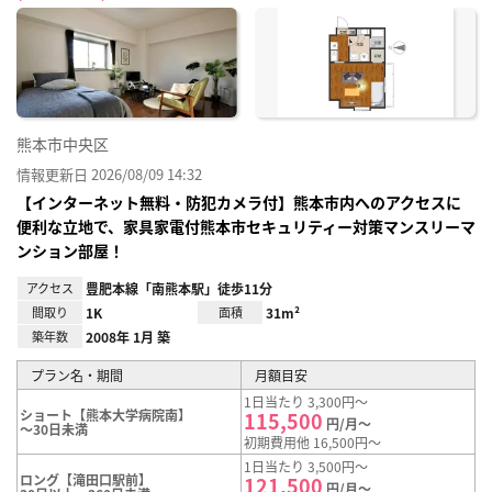
に入
り登
録
熊本市中央区
情報更新日 2026/08/09 14:32
【インターネット無料・防犯カメラ付】熊本市内へのアクセスに
便利な立地で、家具家電付熊本市セキュリティー対策マンスリーマ
ンション部屋！
アクセス
豊肥本線「南熊本駅」徒歩11分
間取り
1K
面積
31m²
築年数
2008年 1月 築
プラン名・期間
月額目安
1日当たり 3,300円～
ショート【熊本大学病院南】
115,500
円/月～
～30日未満
初期費用他 16,500円～
1日当たり 3,500円～
ロング【滝田口駅前】
121,500
円/月～