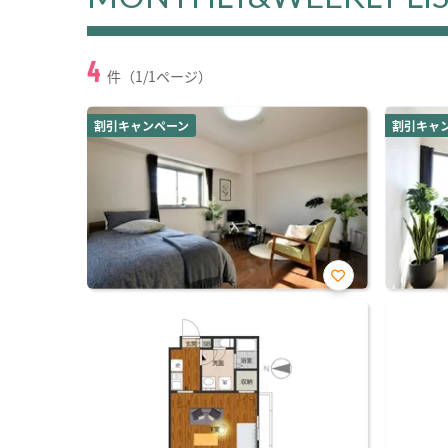
4
件（1/1ページ）
割引キャンペーン
割引キャ
お気
に入
り登
録