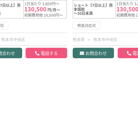
1日当たり 3,800円～
1日当たり 3,
7日以上】熊
ショート【7日以上】熊
130,500
130,50
本城前
円/月～
満
～30日未満
初期費用他 16,500円～
初期費用他 1
応可
特急対応可
熊本市中央区
熊本県
熊本市中央区
問合わせ
電話する
お問合わせ
電