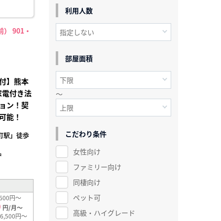
利用人数
） 901・
部屋面積
付】熊本
家電付き法
～
ョン！契
可能！
こだわり条件
町駅」徒歩
女性向け
²
ファミリー向け
同棲向け
ペット可
600円～
0
円/月～
高級・ハイグレード
6,500円～