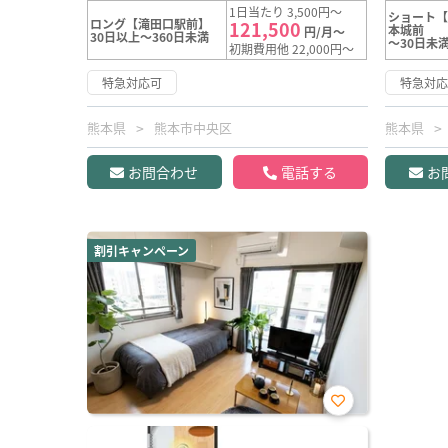
1日当たり 3,500円～
ショート【
ロング【滝田口駅前】
121,500
本城前
円/月～
30日以上～360日未満
～30日未
初期費用他 22,000円～
特急対応可
特急対
熊本県
熊本市中央区
熊本県
お問合わせ
電話する
お
割引キャンペーン
お気
に入