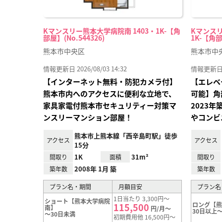
Kマンスリー熊本大学病院南 1403・1K-【角
Kマンスリ
部屋】(No.544326)
1K-【角部
熊本市中央区
熊本市中
情報更新日 2026/08/03 14:32
情報更新日 20
【インターネット無料・防犯カメラ付】
【エレベ
熊本市内へのアクセスに便利な立地で、
可能】角
家具家電付熊本市セキュリティー対策マ
2023
ンスリーマンション部屋！
やコンビ
熊本市上熊本線「西辛島町駅」徒歩
アクセス
アクセス
15分
1K
31m²
間取り
面積
間取り
2008年 1月 築
築年数
築年数
プラン名・期間
月額目安
プラン名
1日当たり 3,300円～
ショート【熊本大学病院
ロング【
115,500
南】
円/月～
30日以上～
～30日未満
初期費用他 16,500円～