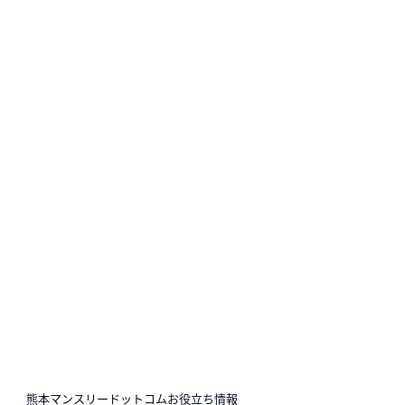
N
熊本マンスリードットコムお役立ち情報