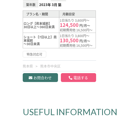
2023年 3月 築
築年数
プラン名・期間
月額目安
1日当たり 3,600円～
ロング【熊本城前】
124,500
円/月～
30日以上～360日未満
初期費用他 16,500円～
1日当たり 3,800円～
ショート【7日以上】熊
130,500
本城前
円/月～
～30日未満
初期費用他 16,500円～
特急対応可
熊本県
熊本市中央区
お問合わせ
電話する
USEFUL INFORMATIO