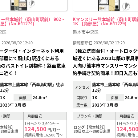
ー熊本城前（蔚山町駅前） 902・
Kマンスリー熊本城前（蔚山町駅前
屋】(No.641274)
1K-【角部屋】(No.641229)
央区
熊本市中央区
26/08/02 12:40
情報更新日 2026/08/02 12:29
ーター付・インターネット利用
【独立洗面台付・オートロック
部屋にて蔚山町駅近くにある
城近くにある2023年築の家具
年築のバストイレ別物件！路面電車
人向け熊本市マンスリーマンシ
ニ近く！
約手続き契約簡単！即日入居も
熊本市上熊本線「西辛島町駅」徒歩
熊本市上熊本線「西辛島
アクセス
12分
12分
1K
24.6m²
1K
24.6m
面積
間取り
面積
2023年 3月 築
2023年 3月 築
築年数
・期間
月額目安
プラン名・期間
月額目安
1日当たり 3,600円～
1日当たり 3,
熊本城前】
ロング【熊本城前】
124,500
124,50
円/月～
360日未満
30日以上～360日未満
初期費用他 16,500円～
初期費用他 1