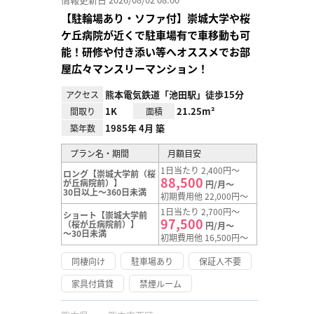
【駐輪場あり・ソファ付】崇城大学や桜
ケ丘病院が近くで駐車場有で車移動も可
能！研修や付き添い等へオススメでお部
屋広々マンスリーマンション！
熊本電気鉄道「池田駅」徒歩15分
アクセス
1K
21.25m²
間取り
面積
1985年 4月 築
築年数
プラン名・期間
月額目安
1日当たり 2,400円～
ロング【崇城大学前（桜
88,500
が丘病院前）】
円/月～
30日以上～360日未満
初期費用他 22,000円～
1日当たり 2,700円～
ショート【崇城大学前
97,500
（桜が丘病院前）】
円/月～
～30日未満
初期費用他 16,500円～
同棲向け
駐車場あり
保証人不要
家具付賃貸
禁煙ルーム