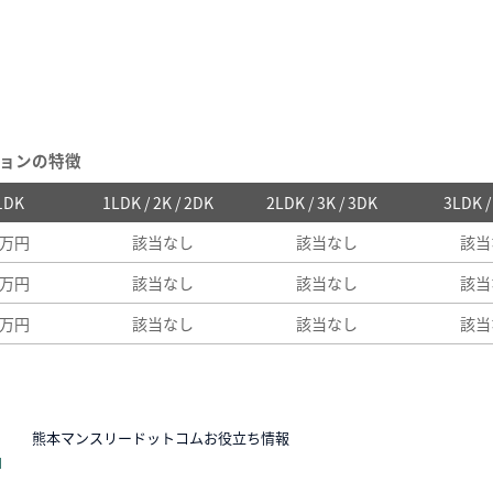
ョンの特徴
 1DK
1LDK / 2K / 2DK
2LDK / 3K / 3DK
3LDK 
8万円
該当なし
該当なし
該当
5万円
該当なし
該当なし
該当
5万円
該当なし
該当なし
該当
N
熊本マンスリードットコムお役立ち情報