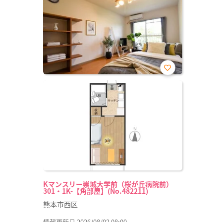
お気
に入
り登
録
Kマンスリー崇城大学前（桜が丘病院前）
301・1K-【角部屋】(No.482211)
熊本市西区
情報更新日 2026/08/02 08:00