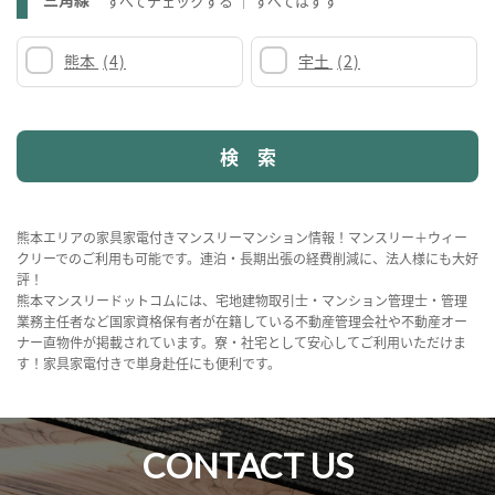
すべてチェックする
すべてはずす
熊本
(4)
宇土
(2)
熊本エリアの家具家電付きマンスリーマンション情報！マンスリー＋ウィー
クリーでのご利用も可能です。連泊・長期出張の経費削減に、法人様にも大好
評！
熊本マンスリードットコムには、宅地建物取引士・マンション管理士・管理
業務主任者など国家資格保有者が在籍している不動産管理会社や不動産オー
ナー直物件が掲載されています。寮・社宅として安心してご利用いただけま
す！家具家電付きで単身赴任にも便利です。
CONTACT US