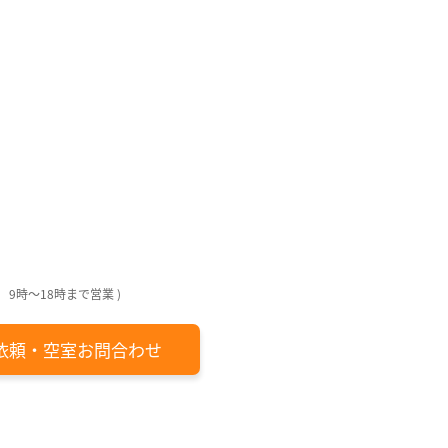
回
回
月
日
日
日
日
 9時～18時まで営業 )
依頼・空室お問合わせ