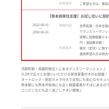
利用条件
ご希望の方は、事前
【熊本県移住支援】お試し住いに契
2022-06-01
特典内容
世界各国・日本全国
～
でマンスリーマンシ
2030-06-01
実際に短期間暮らす
円・清掃費半額！
利用条件
移住（定住）に関す
適用希望の方は問合
河原町駅・呉服町駅近くにあるマンスリーマンション♪
1LDKで広々とお使いいただける家具家電付きのお部屋！
オートロック・防犯カメラ付きで女性にも安心なセキュ
熊本駅にも熊本市街地にも近く路面電車がそばにあるの
コンビニなども近く過ごしやすい環境♪