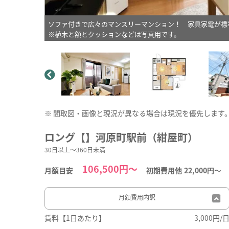
ソファ付きで広々のマンスリーマンション！ 家具家電が標
※植木と額とクッションなどは写真用です。
※ 間取図・画像と現況が異なる場合は現況を優先します
ロング【】河原町駅前（紺屋町）
30日以上～360日未満
106,500円～
月額目安
初期費用他
22,000円〜
月額費用
内訳
賃料【1日あたり】
3,000円/