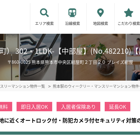
エリア検索
沿線検索
地図検索
こだわり検索
 302・1LDK-【中部屋】(No.48221
〒860-0025 熊本県熊本市中央区紺屋町２丁目２０ プレイズ紺屋
スリーマンション物件一覧
熊本駅のウィークリー・マンスリーマンション物件
無料
即日入居OK
入居者保険あり
延長OK
地に近くオートロック付・防犯カメラ付セキュリティ対策の