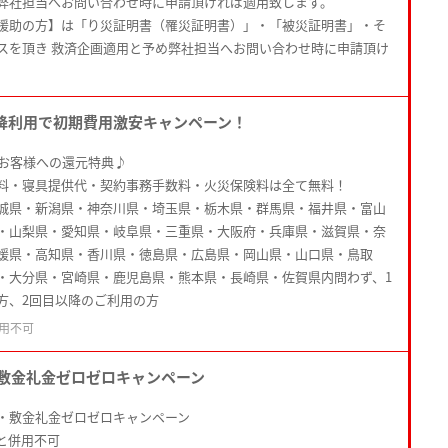
弊社担当へお問い合わせ時に申請頂ければ適用致します。
援助の方】は「り災証明書（罹災証明書）」・「被災証明書」・そ
スを頂き 救済企画適用と予め弊社担当へお問い合わせ時に申請頂け
降利用で初期費用激安キャンペーン！
たお客様への還元特典♪
料・寝具提供代・契約事務手数料・火災保険料は全て無料！
城県・新潟県・神奈川県・埼玉県・栃木県・群馬県・福井県・富山
・山梨県・愛知県・岐阜県・三重県・大阪府・兵庫県・滋賀県・奈
媛県・高知県・香川県・徳島県・広島県・岡山県・山口県・鳥取
・大分県・宮崎県・鹿児島県・熊本県・長崎県・佐賀県内問わず、1
方、2回目以降のご利用の方
用不可
敷金礼金ゼロゼロキャンペーン
・敷金礼金ゼロゼロキャンペーン
と併用不可