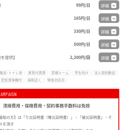
順
99円/日
詳細
165円/日
詳細
330円/日
詳細
500円/日
詳細
験を提供】
2,200円/回
詳細
風呂･トイレ別
家具付賃貸
禁煙ルーム
学生向け
法人契約歓迎
空気清浄機付
病院近く
特急対応可
CAMPAIGN
】清掃費用・保険費用・契約事務手数料は免除
援助の方】は「り災証明書（罹災証明書）」・「被災証明書」・そ
スを頂き