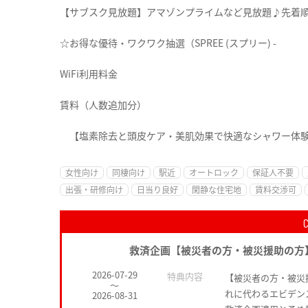
【サブスク見放題】アマゾンプライムなど見放題♪先着
☆お得な優待・ワクワク抽選（SPREE (スプリー) -
WiFi利用料金
賃料（人数追加分）
【塩素除去と頭皮ケア・美肌効果で快適なシャワー体
女性向け
同棲向け
駅近
オートロック
保証人不要
出張・研修向け
日当り良好
閑静な住宅地
賃料交渉可
救済企画【被災者の方・被災援助の方
2026-07-29
特典内容
【被災者の方・被災
～
れに代わるエビデン
2026-08-31