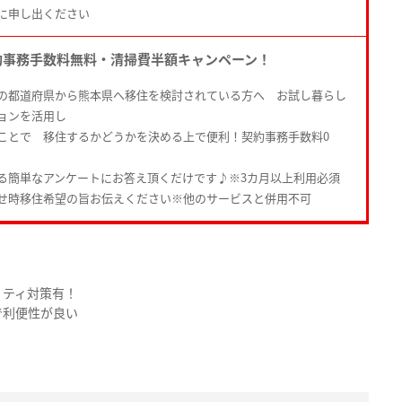
に申し出ください
約事務手数料無料・清掃費半額キャンペーン！
の都道府県から熊本県へ移住を検討されている方へ お試し暮らし
ョンを活用し
ことで 移住するかどうかを決める上で便利！契約事務手数料0
る簡単なアンケートにお答え頂くだけです♪※3カ月以上利用必須
せ時移住希望の旨お伝えください※他のサービスと併用不可
リティ対策有！
で利便性が良い