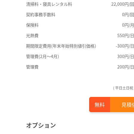
清掃料・寝具レンタル料
22,000円/
契約事務手数料
0円/
保険料
0円/
光熱費
550円/
期間限定費用(年末年始特別値引価格）
-300円/
管理費(2月～4月）
300円/
管理費
200円/
( 平日土日祝
見積
オプション