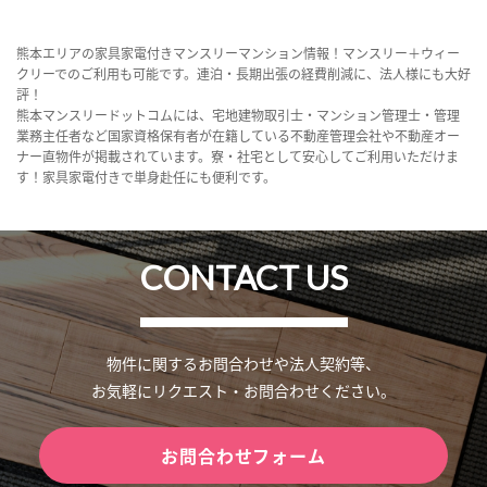
熊本エリアの家具家電付きマンスリーマンション情報！マンスリー＋ウィー
クリーでのご利用も可能です。連泊・長期出張の経費削減に、法人様にも大好
評！
熊本マンスリードットコムには、宅地建物取引士・マンション管理士・管理
業務主任者など国家資格保有者が在籍している不動産管理会社や不動産オー
ナー直物件が掲載されています。寮・社宅として安心してご利用いただけま
す！家具家電付きで単身赴任にも便利です。
CONTACT US
物件に関するお問合わせや法人契約等、
お気軽にリクエスト・お問合わせください。
お問合わせフォーム