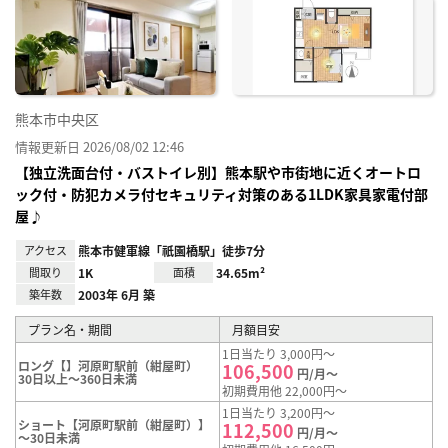
に入
り登
録
熊本市中央区
情報更新日 2026/08/02 12:46
【独立洗面台付・バストイレ別】熊本駅や市街地に近くオートロ
ック付・防犯カメラ付セキュリティ対策のある1LDK家具家電付部
屋♪
アクセス
熊本市健軍線「祇園橋駅」徒歩7分
間取り
1K
面積
34.65m²
築年数
2003年 6月 築
プラン名・期間
月額目安
1日当たり 3,000円～
ロング【】河原町駅前（紺屋町）
106,500
円/月～
30日以上～360日未満
初期費用他 22,000円～
1日当たり 3,200円～
ショート【河原町駅前（紺屋町）】
112,500
円/月～
～30日未満