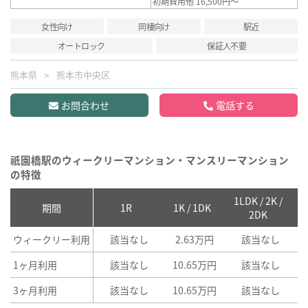
初期費用他 16,500円～
女性向け
同棲向け
駅近
オートロック
保証人不要
熊本県
熊本市中央区
お問合わせ
電話する
祇園橋駅のウィークリーマンション・マンスリーマンション
の特徴
1LDK / 2K /
2
期間
1R
1K / 1DK
2DK
ウィークリー利用
該当なし
2.63万円
該当なし
1ヶ月利用
該当なし
10.65万円
該当なし
3ヶ月利用
該当なし
10.65万円
該当なし