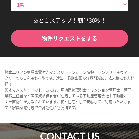
あと１ステップ！簡単30秒！
物件リクエストをする
熊本エリアの家具家電付きマンスリーマンション情報！マンスリー＋ウィー
クリーでのご利用も可能です。連泊・長期出張の経費削減に、法人様にも大好
評！
熊本マンスリードットコムには、宅地建物取引士・マンション管理士・管理
業務主任者など国家資格保有者が在籍している不動産管理会社や不動産オー
ナー直物件が掲載されています。寮・社宅として安心してご利用いただけま
す！家具家電付きで単身赴任にも便利です。
CONTACT US