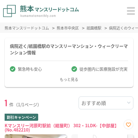
熊本マンスリードットコム
熊本市中央区
祇園橋駅
病院近くのウィ
病院近く/祇園橋駅のマンスリーマンション・ウィークリーマ
ンション情報
緊急時も安心
徒歩圏内に医療施設が充実
もっと見る
1
件（1/1ページ）
割引キャンペーン
Kマンスリー河原町駅前（紺屋町） 302・1LDK-【中部屋】
(No.482210)
お気
に入