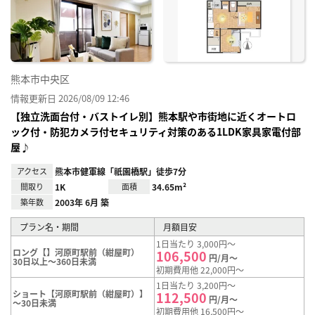
り登
録
熊本市中央区
情報更新日 2026/08/09 12:46
【独立洗面台付・バストイレ別】熊本駅や市街地に近くオートロ
ック付・防犯カメラ付セキュリティ対策のある1LDK家具家電付部
屋♪
アクセス
熊本市健軍線「祇園橋駅」徒歩7分
間取り
1K
面積
34.65m²
築年数
2003年 6月 築
プラン名・期間
月額目安
1日当たり 3,000円～
ロング【】河原町駅前（紺屋町）
106,500
円/月～
30日以上～360日未満
初期費用他 22,000円～
1日当たり 3,200円～
ショート【河原町駅前（紺屋町）】
112,500
円/月～
～30日未満
初期費用他 16,500円～