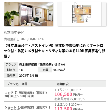
に入
り登
録
熊本市中央区
情報更新日 2026/08/02 12:46
【独立洗面台付・バストイレ別】熊本駅や市街地に近くオートロ
ック付・防犯カメラ付セキュリティ対策のある1LDK家具家電付部
屋♪
アクセス
熊本市健軍線「祇園橋駅」徒歩7分
間取り
1K
面積
34.65m²
築年数
2003年 6月 築
プラン名・期間
月額目安
1日当たり 3,000円～
ロング【】河原町駅前（紺屋町）
106,500
円/月～
30日以上～360日未満
初期費用他 22,000円～
1日当たり 3,200円～
ショート【河原町駅前（紺屋町）】
112,500
円/月～