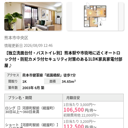
に入
り登
録
熊本市中央区
情報更新日 2026/08/09 12:46
【独立洗面台付・バストイレ別】熊本駅や市街地に近くオートロ
ック付・防犯カメラ付セキュリティ対策のある1LDK家具家電付部
屋♪
アクセス
熊本市健軍線「祇園橋駅」徒歩7分
間取り
1K
面積
34.65m²
築年数
2003年 6月 築
プラン名・期間
月額目安
1日当たり 3,000円～
ロング【】河原町駅前（紺屋町）
106,500
円/月～
30日以上～360日未満
初期費用他 22,000円～
1日当たり 3,200円～
ショート【河原町駅前（紺屋町）】
112,500
円/月～