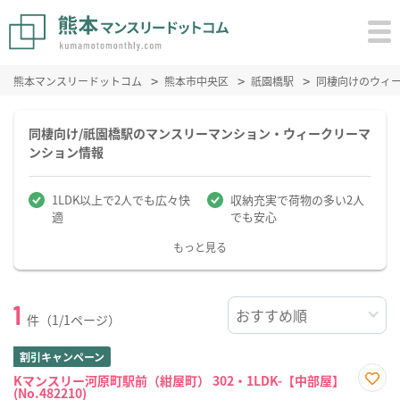
熊本マンスリードットコム
熊本市中央区
祇園橋駅
同棲向けのウィ
同棲向け/祇園橋駅のマンスリーマンション・ウィークリーマ
ンション情報
1LDK以上で2人でも広々快
収納充実で荷物の多い2人
適
でも安心
もっと見る
1
件（1/1ページ）
割引キャンペーン
Kマンスリー河原町駅前（紺屋町） 302・1LDK-【中部屋】
(No.482210)
お気