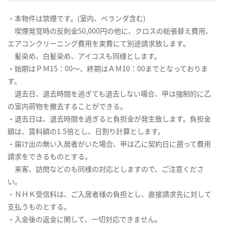
・本物件は禁煙です。(室内、ベランダ含む)
喫煙発覚時の反則金50,000円の他に、クロスの総張替え費用、
エアコンクリーニング費用を実費にて別途請求致します。
髪染め、白髪染め、アイコスも同様とします。
・始期はＰＭ15：00～、終期はＡＭ10：00までとなっておりま
す。
退去日、退去時間を過ぎても退去しない場合、甲は強制的に乙
の室内荷物を撤去することができる。
・退去日は、退去時間を過ぎると負担金が発生致します。負担金
額は、賃料額の1.5倍とし、日割り計算とします。
・届け出の無い入居者がいた場合、甲は乙に契約日に遡って費用
請求をできるものとする。
来客、訪問などのも同様の対応としますので、ご注意くださ
い。
・ＮＨＫ受信料は、ご入居者様の負担とし、直接請求先に対して
支払うものとする。
・入金後の返金に関して、一切対応できません。