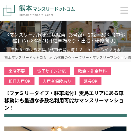
Kマンスリー八代更生病院東（3号線） 202・2DK-【中部
屋】(No.834571)【駐車場あり・出張・研修向け】
〒866-0052 熊本県八代市麦島西町１２‐５ パナハイツ清水
熊本マンスリードットコム
八代市のウィークリー・マンスリーマンション物
来店不要
電子サイン対応
敷金・礼金無料
即日入居OK
入居者保険あり
延長OK
【ファミリータイプ・駐車場付】麦島エリアにある車
移動にも最適な多数名利用可能なマンスリーマンショ
ン！