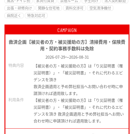
風呂･トイレ別
家具付賃貸
禁煙ルーム
学生向け
法人契約歓迎
出張・研修向け
閑静な住宅地
賃料交渉可
空気清浄機付
病院近く
特急対応可
CAMPAIGN
救済企画【被災者の方・被災援助の方】清掃費用・保険費
用・契約事務手数料は免除
2026-07-29
～
2026-08-31
特典内容
【被災者の方・被災援助の方】は「り災証明書（罹
災証明書）」・「被災証明書」・それに代わるエビ
デンスを頂き
救済企画適用と予め弊社担当へお問い合わせ時に申
請頂ければ適用致します。
利用条件
【被災者の方・被災援助の方】は「り災証明書（罹
災証明書）」・「被災証明書」・それに代わるエビ
デンスを頂き 救済企画適用と予め弊社担当へお問い
合わせ時に申請頂ければ適用致します。