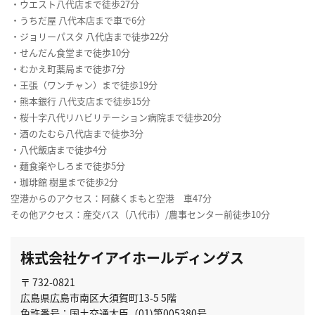
・ウエスト八代店まで徒歩27分
・うちだ屋 八代本店まで車で6分
・ジョリーパスタ 八代店まで徒歩22分
・せんだん食堂まで徒歩10分
・むかえ町薬局まで徒歩7分
・王張（ワンチャン）まで徒歩19分
・熊本銀行 八代支店まで徒歩15分
・桜十字八代リハビリテーション病院まで徒歩20分
・酒のたむら八代店まで徒歩3分
・八代飯店まで徒歩4分
・麺食楽やしろまで徒歩5分
・珈琲館 樹里まで徒歩2分
空港からのアクセス：阿蘇くまもと空港 車47分
その他アクセス：産交バス（八代市）/農事センター前徒歩10分
株式会社ケイアイホールディングス
〒 732-0821
広島県広島市南区大須賀町13-5 5階
免許番号：国土交通大臣（01)第005380号