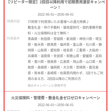
【リピーター限定】2回目以降利用で初期費用激安キャンペ
ーン！
2022-06-01
～
2030-06-01
特典内容
37府県で利用頂いたお客様への還元特典♪
敷金礼金・仲介手数料・寝具提供代・契約事務手数
料・火災保険料は全て無料！
利用条件
青森県・秋田県・宮城県・新潟県・神奈川県・埼玉
県・栃木県・群馬県・福井県・富山県・石川県・静
岡県・山梨県・愛知県・岐阜県・三重県・大阪府・
兵庫県・滋賀県・奈良県・和歌山県・愛媛県・高知
県・香川県・徳島県・広島県・岡山県・山口県・鳥
取県・島根県・福岡県・大分県・宮崎県・鹿児島
県・熊本県・長崎県・佐賀県内問わず、1回でもご利
用のある方、2回目以降のご利用の方
他のキャンペーンと併用不可
火災保険料・管理費・敷金礼金ゼロゼロキャンペーン
2022-06-01
～
2030-06-01