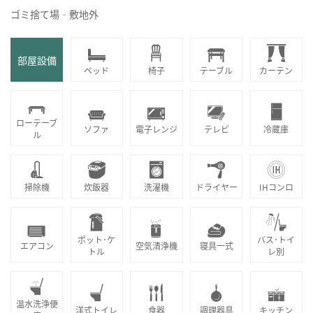
ゴミ捨て場‐敷地外
部屋設備
ベッド
椅子
テーブル
カーテン
ローテーブ
ソファ
電子レンジ
テレビ
冷蔵庫
ル
掃除機
炊飯器
洗濯機
ドライヤー
IHコンロ
ポット･ケ
バス･トイ
エアコン
空気清浄機
寝具一式
トル
レ別
温水洗浄便
洋式トイレ
食器
調理器具
キッチン