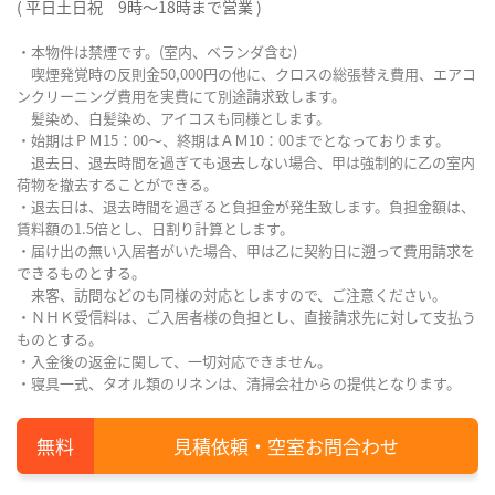
( 平日土日祝 9時～18時まで営業 )
・本物件は禁煙です。(室内、ベランダ含む)
喫煙発覚時の反則金50,000円の他に、クロスの総張替え費用、エアコ
ンクリーニング費用を実費にて別途請求致します。
髪染め、白髪染め、アイコスも同様とします。
・始期はＰＭ15：00～、終期はＡＭ10：00までとなっております。
退去日、退去時間を過ぎても退去しない場合、甲は強制的に乙の室内
荷物を撤去することができる。
・退去日は、退去時間を過ぎると負担金が発生致します。負担金額は、
賃料額の1.5倍とし、日割り計算とします。
・届け出の無い入居者がいた場合、甲は乙に契約日に遡って費用請求を
できるものとする。
来客、訪問などのも同様の対応としますので、ご注意ください。
・ＮＨＫ受信料は、ご入居者様の負担とし、直接請求先に対して支払う
ものとする。
・入金後の返金に関して、一切対応できません。
・寝具一式、タオル類のリネンは、清掃会社からの提供となります。
見積依頼・空室お問合わせ