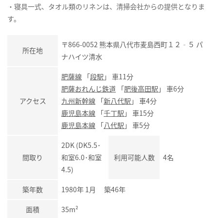
・寝具一式、タオル類のリネンは、清掃会社からの提供となりま
す。
〒866-0052 熊本県八代市麦島西町１２‐５ パ
所在地
ナハイツ清水
肥薩線
「
段駅
」 車11分
肥薩おれんじ鉄道
「
肥後高田駅
」 車6分
アクセス
九州新幹線
「
新八代駅
」 車4分
鹿児島本線
「
千丁駅
」 車15分
鹿児島本線
「
八代駅
」 車5分
2DK (DK5.5･
間取り
和室6.0･和室
利用可能人数
4名
4.5)
築年数
1980年 1月 築46年
面積
35m²