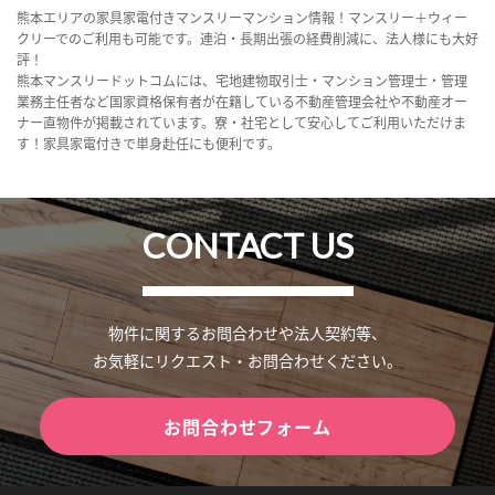
熊本エリアの家具家電付きマンスリーマンション情報！マンスリー＋ウィー
クリーでのご利用も可能です。連泊・長期出張の経費削減に、法人様にも大好
評！
熊本マンスリードットコムには、宅地建物取引士・マンション管理士・管理
業務主任者など国家資格保有者が在籍している不動産管理会社や不動産オー
ナー直物件が掲載されています。寮・社宅として安心してご利用いただけま
す！家具家電付きで単身赴任にも便利です。
CONTACT US
物件に関するお問合わせや法人契約等、
お気軽にリクエスト・お問合わせください。
お問合わせフォーム