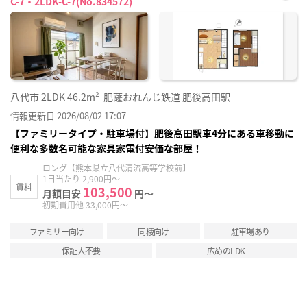
C-7・2LDK-C-7(No.834572)
お気
に入
り登
録
八代市
2LDK
46.2m²
肥薩おれんじ鉄道 肥後高田駅
情報更新日 2026/08/02 17:07
【ファミリータイプ・駐車場付】肥後高田駅車4分にある車移動に
便利な多数名可能な家具家電付安価な部屋！
ロング【熊本県立八代清流高等学校前】
1日当たり 2,900円～
賃料
103,500
月額目安
円～
初期費用他 33,000円～
ファミリー向け
同棲向け
駐車場あり
保証人不要
広めのLDK