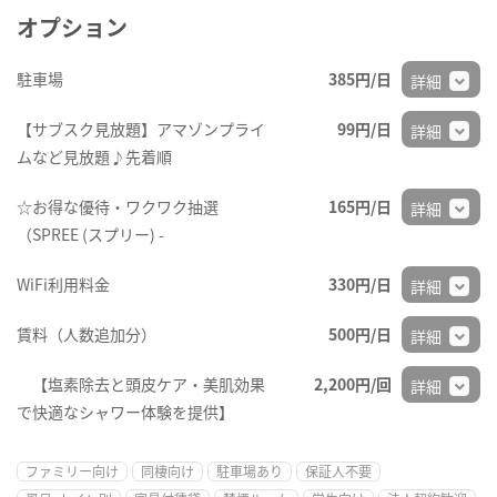
オプション
駐車場
385円/日
詳細
【サブスク見放題】アマゾンプライ
99円/日
詳細
ムなど見放題♪先着順
☆お得な優待・ワクワク抽選
165円/日
詳細
（SPREE (スプリー) -
WiFi利用料金
330円/日
詳細
賃料（人数追加分）
500円/日
詳細
【塩素除去と頭皮ケア・美肌効果
2,200円/回
詳細
で快適なシャワー体験を提供】
ファミリー向け
同棲向け
駐車場あり
保証人不要