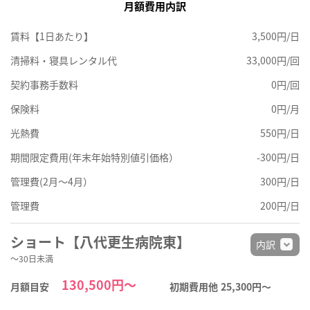
月額費用内訳
賃料【1日あたり】
3,500円/日
清掃料・寝具レンタル代
33,000円/回
契約事務手数料
0円/回
保険料
0円/月
光熱費
550円/日
期間限定費用(年末年始特別値引価格）
-300円/日
管理費(2月～4月）
300円/日
管理費
200円/日
ショート【八代更生病院東】
内訳
～30日未満
130,500円～
月額目安
初期費用他
25,300円〜