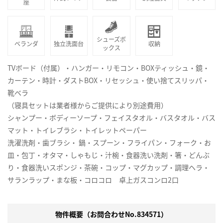
座
シューズボ
ベランダ
独立洗面台
収納
ックス
TVボード（付属）・ハンガー・リモコン・BOXティッシュ・鏡・
カーテン・時計・ダストBOX・リセッシュ・使い捨てスリッパ・
靴ベラ
（寝具セットは業者様からご提供により別途費用）
シャンプー・ボディーソープ・フェイスタオル・バスタオル・バス
マット・トイレブラシ・トイレットペーパー
洗濯洗剤・歯ブラシ・ 鍋・スプーン・フライパン・フォーク・お
皿・包丁・オタマ・しゃもじ・汁椀・食器洗い洗剤・箸・どんぶ
り・食器洗いスポンジ・茶碗・コップ・マグカップ・調理ヘラ・
サランラップ・まな板・コロコロ 卓上ガスコンロ2口
物件概要（お問合わせNo.834571）