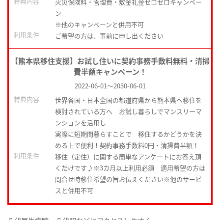
特典内容
火災保険料・管理費・敷金礼金ゼロゼロキャンペー
ン
※他のキャンペーンと併用不可
利用条件
ご希望の方は、事前に申し出ください
【熊本県移住支援】お試し住いに契約事務手数料無料・清掃
費半額キャンペーン！
2022-06-01
～
2030-06-01
特典内容
世界各国・日本全国の都道府県から熊本県へ移住を
検討されている方へ お試し暮らしでマンスリーマ
ンションを活用し
実際に短期間暮らすことで 移住するかどうかを決
める上で便利！契約事務手数料0円・清掃費半額！
利用条件
移住（定住）に関する簡単なアンケートにお答え頂
くだけです♪※3カ月以上利用必須 適用希望の方は
問合せ時移住希望の旨お伝えください※他のサービ
スと併用不可