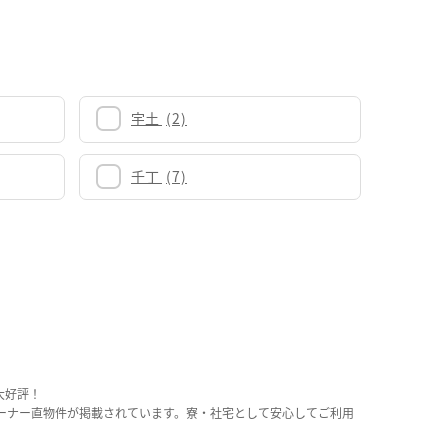
宇土
(2)
千丁
(7)
大好評！
ーナー直物件が掲載されています。寮・社宅として安心してご利用