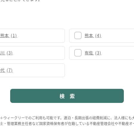
上熊本
(1)
熊本
(4)
小川
(3)
有佐
(3)
八代
(7)
＋ウィークリーでのご利用も可能です。連泊・長期出張の経費削減に、法人様にも
士・管理業務主任者など国家資格保有者が在籍している不動産管理会社や不動産オ