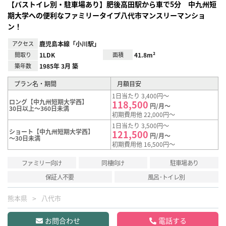
【バストイレ別・駐車場あり】肥後高田駅から車で5分 中九州短
期大学への便利なファミリータイプ八代市マンスリーマンショ
ン！
アクセス
鹿児島本線「小川駅」
間取り
1LDK
面積
41.8m²
築年数
1985年 3月 築
プラン名・期間
月額目安
1日当たり 3,400円～
ロング【中九州短期大学西】
118,500
円/月～
30日以上～360日未満
初期費用他 22,000円～
1日当たり 3,500円～
ショート【中九州短期大学西】
121,500
円/月～
～30日未満
初期費用他 16,500円～
ファミリー向け
同棲向け
駐車場あり
保証人不要
風呂･トイレ別
熊本県
八代市
お問合わせ
電話する