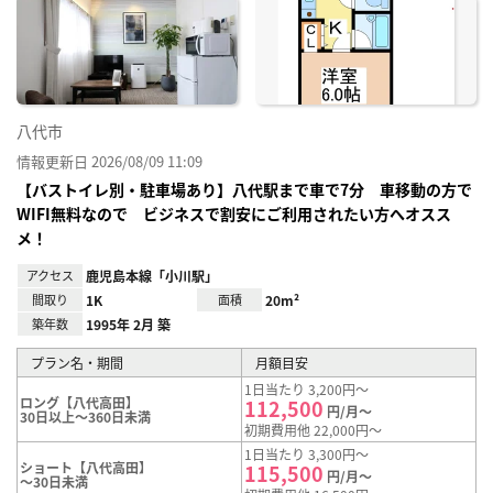
に入
り登
録
八代市
情報更新日 2026/08/09 11:09
【バストイレ別・駐車場あり】八代駅まで車で7分 車移動の方で
WIFI無料なので ビジネスで割安にご利用されたい方へオスス
メ！
アクセス
鹿児島本線「小川駅」
間取り
1K
面積
20m²
築年数
1995年 2月 築
プラン名・期間
月額目安
1日当たり 3,200円～
ロング【八代高田】
112,500
円/月～
30日以上～360日未満
初期費用他 22,000円～
1日当たり 3,300円～
ショート【八代高田】
115,500
円/月～
～30日未満