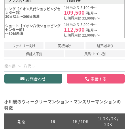
プラン名・期間
月額目安
1日当たり 3,100円～
ロング【イオン八代ショッピングセ
109,500
ンター前】
円/月～
30日以上～360日未満
初期費用他 33,000円～
1日当たり 3,200円～
ショート【イオン八代ショッピング
112,500
センター前】
円/月～
～30日未満
初期費用他 22,000円～
ファミリー向け
同棲向け
駐車場あり
保証人不要
風呂･トイレ別
熊本県
八代市
お問合わせ
電話する
小川駅のウィークリーマンション・マンスリーマンションの
特徴
1LDK / 2K /
2
期間
1R
1K / 1DK
2DK