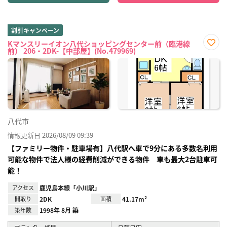
割引キャンペーン
Kマンスリーイオン八代ショッピングセンター前（臨港線
前） 206・2DK-【中部屋】(No.479969)
お気
に入
り登
録
八代市
情報更新日 2026/08/09 09:39
【ファミリー物件・駐車場有】八代駅へ車で9分にある多数名利用
可能な物件で法人様の経費削減ができる物件 車も最大2台駐車可
能！
アクセス
鹿児島本線「小川駅」
間取り
2DK
面積
41.17m²
築年数
1998年 8月 築