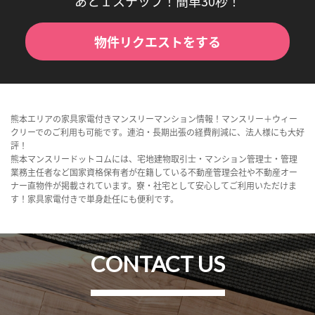
あと１ステップ！簡単30秒！
物件リクエストをする
熊本エリアの家具家電付きマンスリーマンション情報！マンスリー＋ウィー
クリーでのご利用も可能です。連泊・長期出張の経費削減に、法人様にも大好
評！
熊本マンスリードットコムには、宅地建物取引士・マンション管理士・管理
業務主任者など国家資格保有者が在籍している不動産管理会社や不動産オー
ナー直物件が掲載されています。寮・社宅として安心してご利用いただけま
す！家具家電付きで単身赴任にも便利です。
CONTACT US