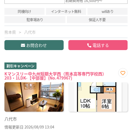
初期費用他 16,500円～
同棲向け
インターネット無料
wifiあり
駐車場あり
保証人不要
熊本県
八代市
お問合わせ
電話する
割引キャンペーン
Kマンスリー中九州短期大学西（熊本高等専門学校西）
203・1LDK-【中部屋】(No.479967)
お気
に入
り登
録
八代市
情報更新日 2026/08/09 13:04