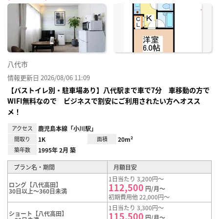
に入
り登
録
八代市
情報更新日 2026/08/06 11:09
【バストイレ別・駐車場あり】八代駅まで車で7分 車移動の方で
WIFI無料なので ビジネスで割安にご利用されたい方へオスス
メ！
アクセス
鹿児島本線「小川駅」
間取り
1K
面積
20m²
築年数
1995年 2月 築
プラン名・期間
月額目安
1日当たり 3,200円～
ロング【八代高田】
112,500
円/月～
30日以上～360日未満
初期費用他 22,000円～
1日当たり 3,300円～
ショート【八代高田】
115,500
円/月～