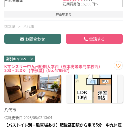
～30日未満
初期費用他 16,500円～
駐車場あり
熊本県
八代市
お問合わせ
電話する
割引キャンペーン
Kマンスリー中九州短期大学西（熊本高等専門学校西）
203・1LDK-【中部屋】(No.479967)
お気
に入
り登
録
八代市
情報更新日 2026/08/02 13:04
【バストイレ別・駐車場あり】肥後高田駅から車で5分 中九州短