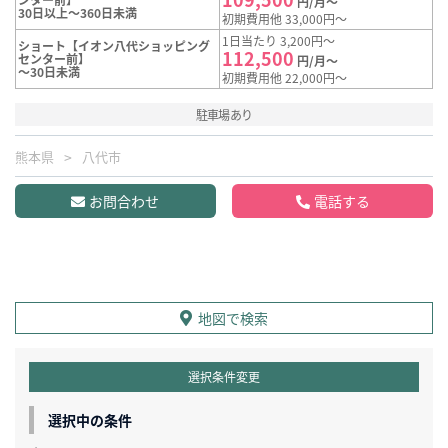
円/月～
30日以上～360日未満
初期費用他 33,000円～
1日当たり 3,200円～
ショート【イオン八代ショッピング
112,500
センター前】
円/月～
～30日未満
初期費用他 22,000円～
駐車場あり
熊本県
八代市
お問合わせ
電話する
地図で検索
選択条件変更
選択中の条件