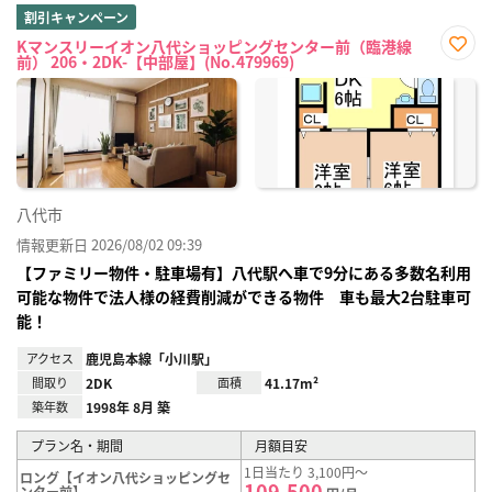
割引キャンペーン
Kマンスリーイオン八代ショッピングセンター前（臨港線
前） 206・2DK-【中部屋】(No.479969)
お気
に入
り登
録
八代市
情報更新日 2026/08/02 09:39
【ファミリー物件・駐車場有】八代駅へ車で9分にある多数名利用
可能な物件で法人様の経費削減ができる物件 車も最大2台駐車可
能！
アクセス
鹿児島本線「小川駅」
間取り
2DK
面積
41.17m²
築年数
1998年 8月 築
プラン名・期間
月額目安
1日当たり 3,100円～
ロング【イオン八代ショッピングセ
109,500
ンター前】