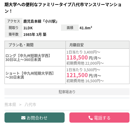
期大学への便利なファミリータイプ八代市マンスリーマンショ
ン！
アクセス
鹿児島本線「小川駅」
間取り
1LDK
面積
41.8m²
築年数
1985年 3月 築
プラン名・期間
月額目安
1日当たり 3,400円～
ロング【中九州短期大学西】
118,500
円/月～
30日以上～360日未満
初期費用他 22,000円～
1日当たり 3,500円～
ショート【中九州短期大学西】
121,500
円/月～
～30日未満
初期費用他 16,500円～
駐車場あり
熊本県
八代市
お問合わせ
電話する