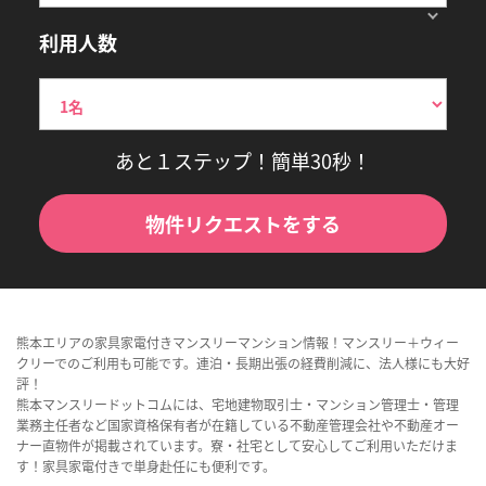
利用人数
あと１ステップ！簡単30秒！
物件リクエストをする
熊本エリアの家具家電付きマンスリーマンション情報！マンスリー＋ウィー
クリーでのご利用も可能です。連泊・長期出張の経費削減に、法人様にも大好
評！
熊本マンスリードットコムには、宅地建物取引士・マンション管理士・管理
業務主任者など国家資格保有者が在籍している不動産管理会社や不動産オー
ナー直物件が掲載されています。寮・社宅として安心してご利用いただけま
す！家具家電付きで単身赴任にも便利です。