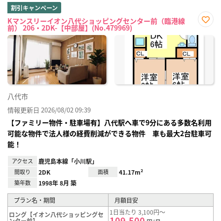
割引キャンペーン
Kマンスリーイオン八代ショッピングセンター前（臨港線
前） 206・2DK-【中部屋】(No.479969)
お気
に入
り登
録
八代市
情報更新日 2026/08/02 09:39
【ファミリー物件・駐車場有】八代駅へ車で9分にある多数名利用
可能な物件で法人様の経費削減ができる物件 車も最大2台駐車可
能！
アクセス
鹿児島本線「小川駅」
間取り
2DK
面積
41.17m²
築年数
1998年 8月 築
プラン名・期間
月額目安
1日当たり 3,100円～
ロング【イオン八代ショッピングセ
109,500
ンター前】