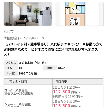
に入
り登
録
八代市
情報更新日 2026/08/06 11:09
【バストイレ別・駐車場あり】八代駅まで車で7分 車移動の方で
WIFI無料なので ビジネスで割安にご利用されたい方へオスス
メ！
アクセス
鹿児島本線「小川駅」
間取り
1K
面積
20m²
築年数
1995年 2月 築
プラン名・期間
月額目安
1日当たり 3,200円～
ロング【八代高田】
112,500
円/月～
30日以上～360日未満
初期費用他 22,000円～
1日当たり 3,300円～
ショート【八代高田】
115,500
円/月～