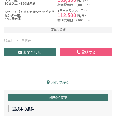
円/月～
30日以上～360日未満
初期費用他 33,000円～
1日当たり 3,200円～
ショート【イオン八代ショッピング
112,500
センター前】
円/月～
～30日未満
初期費用他 22,000円～
家具付賃貸
熊本県
八代市
お問合わせ
電話する
地図で検索
選択条件変更
選択中の条件