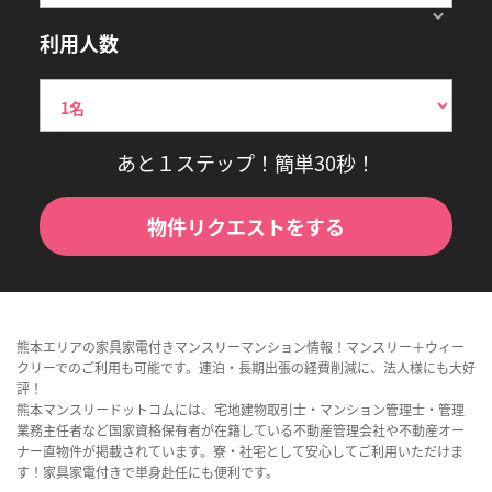
利用人数
あと１ステップ！簡単30秒！
物件リクエストをする
熊本エリアの家具家電付きマンスリーマンション情報！マンスリー＋ウィー
クリーでのご利用も可能です。連泊・長期出張の経費削減に、法人様にも大好
評！
熊本マンスリードットコムには、宅地建物取引士・マンション管理士・管理
業務主任者など国家資格保有者が在籍している不動産管理会社や不動産オー
ナー直物件が掲載されています。寮・社宅として安心してご利用いただけま
す！家具家電付きで単身赴任にも便利です。