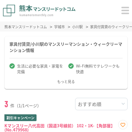
熊本マンスリードットコム
宇城市
小川駅
家具付賃貸のウィークリ
家具付賃貸/小川駅のマンスリーマンション・ウィークリーマ
ンション情報
生活に必要な家具・家電を
Wi-Fi無料でテレワークも
完備
快適
もっと見る
3
件（1/1ページ）
割引キャンペーン
Kマンスリー八代高田（国道3号線前） 102・1K-【角部屋】
(No.479968)
お気