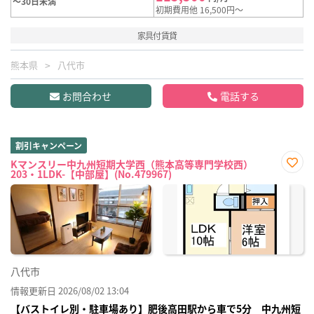
～30日未満
初期費用他 16,500円～
家具付賃貸
熊本県
八代市
お問合わせ
電話する
割引キャンペーン
Kマンスリー中九州短期大学西（熊本高等専門学校西）
203・1LDK-【中部屋】(No.479967)
お気
に入
り登
録
八代市
情報更新日 2026/08/02 13:04
【バストイレ別・駐車場あり】肥後高田駅から車で5分 中九州短