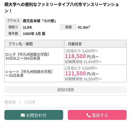
期大学への便利なファミリータイプ八代市マンスリーマンショ
ン！
アクセス
鹿児島本線「小川駅」
間取り
1LDK
面積
41.8m²
築年数
1985年 3月 築
プラン名・期間
月額目安
1日当たり 3,400円～
ロング【中九州短期大学西】
118,500
円/月～
30日以上～360日未満
初期費用他 22,000円～
1日当たり 3,500円～
ショート【中九州短期大学西】
121,500
円/月～
～30日未満
初期費用他 16,500円～
家具付賃貸
熊本県
八代市
お問合わせ
電話する