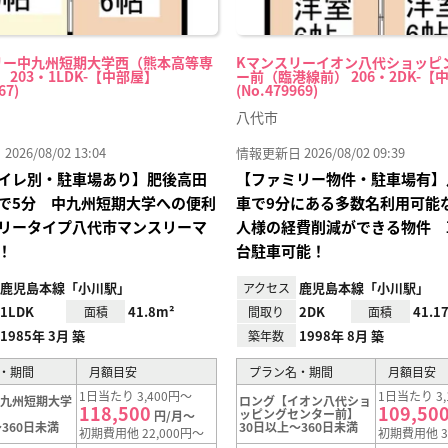
リー中九州短期大学西（熊本高等専
Kマンスリーイオン八代ショッピ
 203・1LDK-【中部屋】
ー前（臨港線前） 206・2DK-【
67)
(No.479969)
八代市
26/08/02 13:04
情報更新日 2026/08/02 09:39
イレ別・駐車場あり】肥後高田
【ファミリー物件・駐車場有】
で5分 中九州短期大学への便利
車で9分にある多数名利用可能
リータイプ八代市マンスリーマ
人様の経費削減ができる物件 
！
台駐車可能！
鹿児島本線「小川駅」
鹿児島本線「小川駅」
アクセス
1LDK
41.8m²
2DK
41.1
面積
間取り
面積
1985年 3月 築
1998年 8月 築
築年数
・期間
月額目安
プラン名・期間
月額目安
1日当たり 3,400円～
1日当たり 3,
中九州短期大学
ロング【イオン八代ショ
118,500
109,50
ッピングセンター前】
円/月～
360日未満
30日以上～360日未満
初期費用他 22,000円～
初期費用他 3