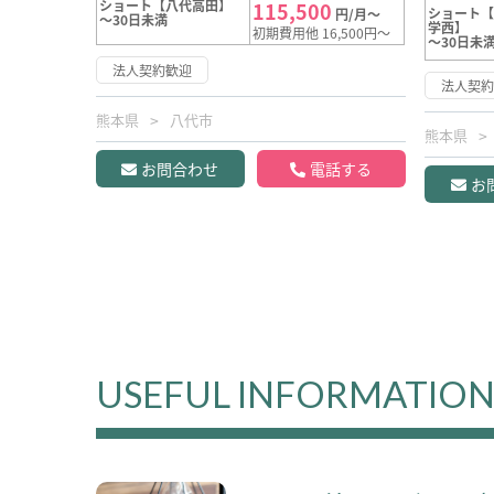
ショート【八代高田】
115,500
ショート
円/月～
～30日未満
学西】
初期費用他 16,500円～
～30日未
法人契約歓迎
法人契
熊本県
八代市
熊本県
お問合わせ
電話する
お
USEFUL INFORMATIO