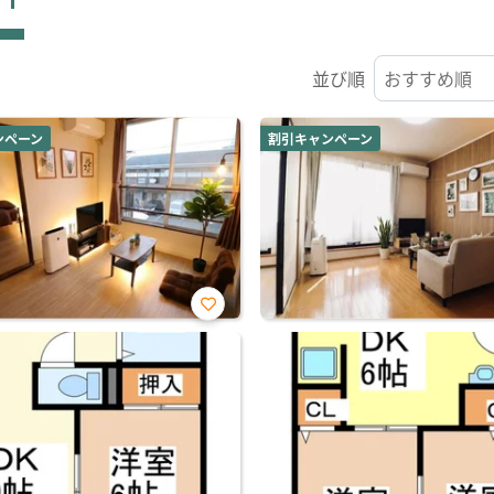
並び順
ンペーン
割引キャンペーン
お気
に入
り登
録