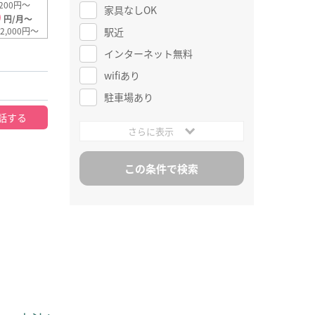
200円～
家具なしOK
0
円/月～
駅近
2,000円～
インターネット無料
wifiあり
駐車場あり
話する
さらに表示