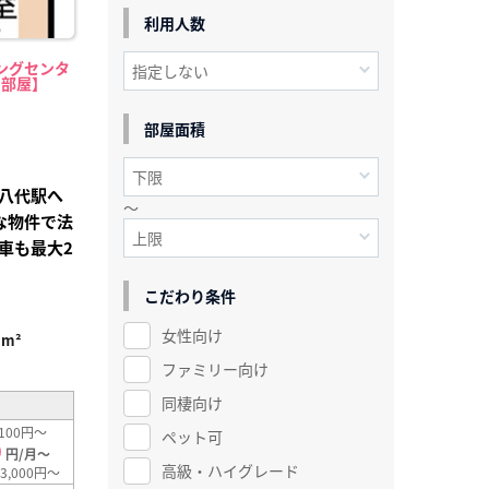
利用人数
ングセンタ
中部屋】
部屋面積
八代駅へ
～
な物件で法
車も最大2
こだわり条件
女性向け
7m²
ファミリー向け
同棲向け
100円～
ペット可
0
円/月～
高級・ハイグレード
3,000円～