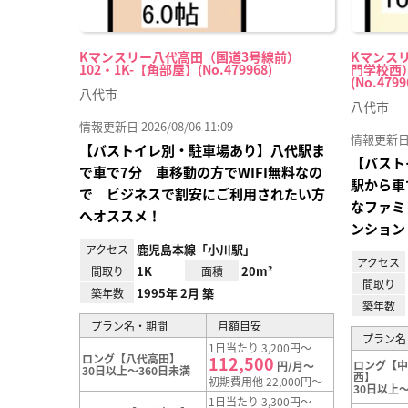
Kマンスリー八代高田（国道3号線前）
Kマンス
102・1K-【角部屋】(No.479968)
門学校西）
(No.4799
八代市
八代市
情報更新日 2026/08/06 11:09
情報更新日 20
【バストイレ別・駐車場あり】八代駅ま
【バスト
で車で7分 車移動の方でWIFI無料なの
駅から車
で ビジネスで割安にご利用されたい方
なファミ
へオススメ！
ンション
鹿児島本線「小川駅」
アクセス
アクセス
1K
20m²
間取り
面積
間取り
1995年 2月 築
築年数
築年数
プラン名・期間
月額目安
プラン名
1日当たり 3,200円～
ロング【八代高田】
112,500
ロング【
円/月～
30日以上～360日未満
西】
初期費用他 22,000円～
30日以上～
1日当たり 3,300円～