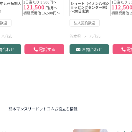
1日当たり 3,500円～
1日当たり 3,
【中九州短期大
ショート【イオン八代シ
121,500
112,50
ョッピングセンター前】
円/月～
満
～30日未満
初期費用他 16,500円～
初期費用他 2
約歓迎
法人契約歓迎
八代市
熊本県
八代市
問合わせ
電話する
お問合わせ
電
N
熊本マンスリードットコムお役立ち情報