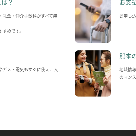
とは？
お支
・礼金・仲介手数料がすべて無
お申し
すすめです。
て
熊本
やガス・電気もすぐに使え、入
地域情
のマン