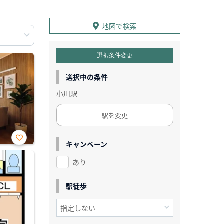
地図で検索
選択条件変更
選択中の条件
小川駅
駅を変更
キャンペーン
お気
に入
あり
り登
録
駅徒歩