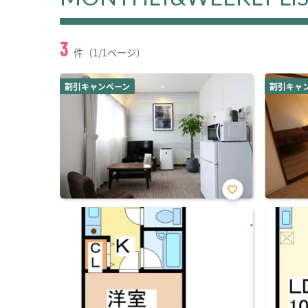
3
件（1/1ページ）
割引キャンペーン
割引キャ
お気
に入
り登
録