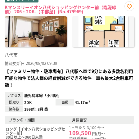
Kマンスリーイオン八代ショッピングセンター前（臨港線
前） 206・2DK-【中部屋】(No.479969)
お気
に入
り登
録
八代市
情報更新日 2026/08/02 09:39
【ファミリー物件・駐車場有】八代駅へ車で9分にある多数名利用
可能な物件で法人様の経費削減ができる物件 車も最大2台駐車可
能！
アクセス
鹿児島本線「小川駅」
間取り
2DK
面積
41.17m²
築年数
1998年 8月 築
プラン名・期間
月額目安
1日当たり 3,100円～
ロング【イオン八代ショッピングセ
109,500
ンター前】
円/月～
30日以上～360日未満
初期費用他 33,000円～