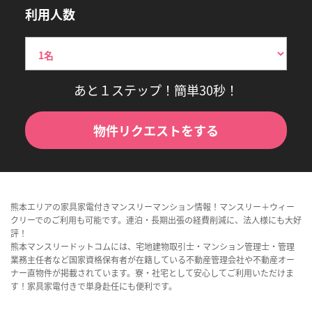
利用人数
あと１ステップ！簡単30秒！
物件リクエストをする
熊本エリアの家具家電付きマンスリーマンション情報！マンスリー＋ウィー
クリーでのご利用も可能です。連泊・長期出張の経費削減に、法人様にも大好
評！
熊本マンスリードットコムには、宅地建物取引士・マンション管理士・管理
業務主任者など国家資格保有者が在籍している不動産管理会社や不動産オー
ナー直物件が掲載されています。寮・社宅として安心してご利用いただけま
す！家具家電付きで単身赴任にも便利です。