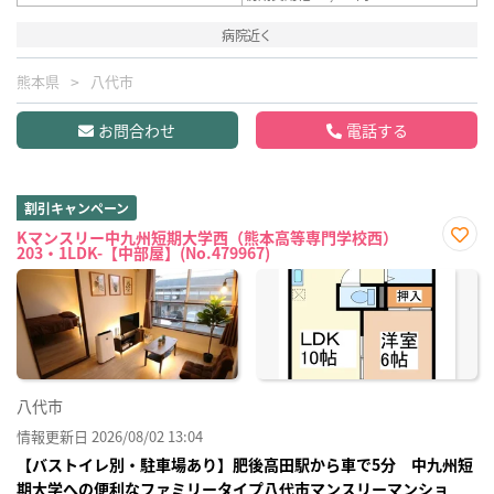
病院近く
熊本県
八代市
お問合わせ
電話する
割引キャンペーン
Kマンスリー中九州短期大学西（熊本高等専門学校西）
203・1LDK-【中部屋】(No.479967)
お気
に入
り登
録
八代市
情報更新日 2026/08/02 13:04
【バストイレ別・駐車場あり】肥後高田駅から車で5分 中九州短
期大学への便利なファミリータイプ八代市マンスリーマンショ