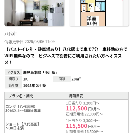
り登
録
八代市
情報更新日 2026/08/06 11:09
【バストイレ別・駐車場あり】八代駅まで車で7分 車移動の方で
WIFI無料なので ビジネスで割安にご利用されたい方へオスス
メ！
アクセス
鹿児島本線「小川駅」
間取り
1K
面積
20m²
築年数
1995年 2月 築
プラン名・期間
月額目安
1日当たり 3,200円～
ロング【八代高田】
112,500
円/月～
30日以上～360日未満
初期費用他 22,000円～
1日当たり 3,300円～
ショート【八代高田】
115,500
円/月～
～30日未満
初期費用他 16,500円～