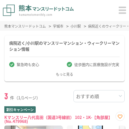
熊本マンスリードットコム
宇城市
小川駅
病院近くのウィークリー
病院近く/小川駅のマンスリーマンション・ウィークリーマン
ション情報
緊急時も安心
徒歩圏内に医療施設が充実
もっと見る
3
件（1/1ページ）
割引キャンペーン
Kマンスリー八代高田（国道3号線前） 102・1K-【角部屋】
(No.479968)
お気
に入