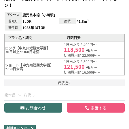
ン！
アクセス
鹿児島本線「小川駅」
間取り
1LDK
面積
41.8m²
築年数
1985年 3月 築
プラン名・期間
月額目安
1日当たり 3,400円～
ロング【中九州短期大学西】
118,500
円/月～
30日以上～360日未満
初期費用他 22,000円～
1日当たり 3,500円～
ショート【中九州短期大学西】
121,500
円/月～
～30日未満
初期費用他 16,500円～
病院近く
熊本県
八代市
お問合わせ
電話する
割引キャンペーン