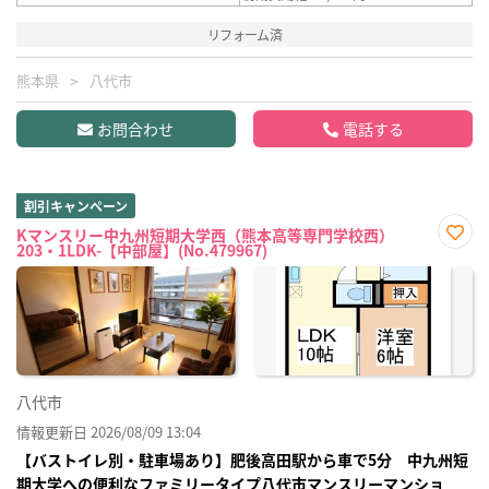
リフォーム済
熊本県
八代市
お問合わせ
電話する
割引キャンペーン
Kマンスリー中九州短期大学西（熊本高等専門学校西）
203・1LDK-【中部屋】(No.479967)
お気
に入
り登
録
八代市
情報更新日 2026/08/09 13:04
【バストイレ別・駐車場あり】肥後高田駅から車で5分 中九州短
期大学への便利なファミリータイプ八代市マンスリーマンショ