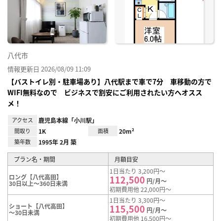
り登
録
八代市
情報更新日 2026/08/09 11:09
【バストイレ別・駐車場あり】八代駅まで車で7分 車移動の方で
WIFI無料なので ビジネスで割安にご利用されたい方へオスス
メ！
アクセス
鹿児島本線「小川駅」
間取り
1K
面積
20m²
築年数
1995年 2月 築
プラン名・期間
月額目安
1日当たり 3,200円～
ロング【八代高田】
112,500
円/月～
30日以上～360日未満
初期費用他 22,000円～
1日当たり 3,300円～
ショート【八代高田】
115,500
円/月～
～30日未満
初期費用他 16,500円～