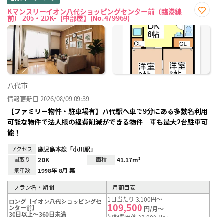
Kマンスリーイオン八代ショッピングセンター前（臨港線
前） 206・2DK-【中部屋】(No.479969)
お気
に入
り登
録
八代市
情報更新日 2026/08/09 09:39
【ファミリー物件・駐車場有】八代駅へ車で9分にある多数名利用
可能な物件で法人様の経費削減ができる物件 車も最大2台駐車可
能！
アクセス
鹿児島本線「小川駅」
間取り
2DK
面積
41.17m²
築年数
1998年 8月 築
プラン名・期間
月額目安
1日当たり 3,100円～
ロング【イオン八代ショッピングセ
109,500
ンター前】
円/月～
30日以上～360日未満
初期費用他 33,000円～