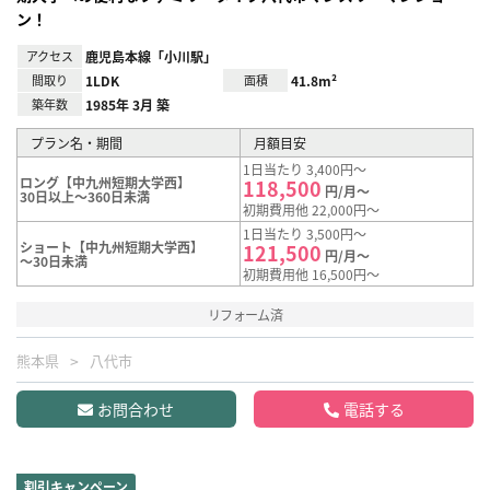
ン！
アクセス
鹿児島本線「小川駅」
間取り
1LDK
面積
41.8m²
築年数
1985年 3月 築
プラン名・期間
月額目安
1日当たり 3,400円～
ロング【中九州短期大学西】
118,500
円/月～
30日以上～360日未満
初期費用他 22,000円～
1日当たり 3,500円～
ショート【中九州短期大学西】
121,500
円/月～
～30日未満
初期費用他 16,500円～
リフォーム済
熊本県
八代市
お問合わせ
電話する
割引キャンペーン