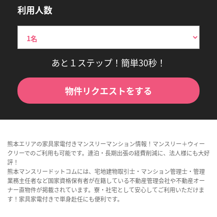
利用人数
あと１ステップ！簡単30秒！
物件リクエストをする
熊本エリアの家具家電付きマンスリーマンション情報！マンスリー＋ウィー
クリーでのご利用も可能です。連泊・長期出張の経費削減に、法人様にも大好
評！
熊本マンスリードットコムには、宅地建物取引士・マンション管理士・管理
業務主任者など国家資格保有者が在籍している不動産管理会社や不動産オー
ナー直物件が掲載されています。寮・社宅として安心してご利用いただけま
す！家具家電付きで単身赴任にも便利です。