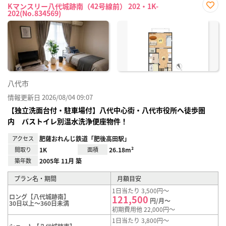
Kマンスリー八代城跡南（42号線前） 202・1K-
202(No.834569)
お気
に入
り登
録
八代市
情報更新日 2026/08/04 09:07
【独立洗面台付・駐車場付】八代中心街・八代市役所へ徒歩圏
内 バストイレ別温水洗浄便座物件！
アクセス
肥薩おれんじ鉄道「肥後高田駅」
間取り
1K
面積
26.18m²
築年数
2005年 11月 築
プラン名・期間
月額目安
1日当たり 3,500円～
ロング【八代城跡南】
121,500
円/月～
30日以上～360日未満
初期費用他 22,000円～
1日当たり 3,800円～