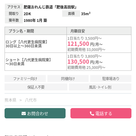
アクセス
肥薩おれんじ鉄道「肥後高田駅」
間取り
2DK
面積
35m²
築年数
1980年 1月 築
プラン名・期間
月額目安
1日当たり 3,500円～
ロング【八代更生病院東】
121,500
円/月～
30日以上～360日未満
初期費用他 33,000円～
1日当たり 3,800円～
ショート【八代更生病院東】
130,500
円/月～
～30日未満
初期費用他 25,300円～
ファミリー向け
同棲向け
駐車場あり
保証人不要
風呂･トイレ別
熊本県
八代市
お問合わせ
電話する