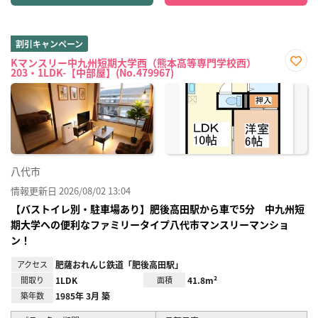
割引キャンペーン
Kマンスリー中九州短期大学西（熊本高等専門学校西）
203・1LDK-【中部屋】(No.479967)
お気
に入
り登
録
八代市
情報更新日 2026/08/02 13:04
【バストイレ別・駐車場あり】肥後高田駅から車で5分 中九州短
期大学への便利なファミリータイプ八代市マンスリーマンショ
ン！
アクセス
肥薩おれんじ鉄道「肥後高田駅」
間取り
1LDK
面積
41.8m²
築年数
1985年 3月 築