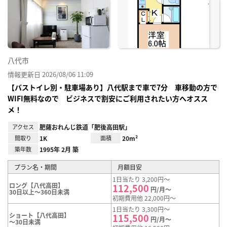
に入
り登
録
八代市
情報更新日 2026/08/06 11:09
【バストイレ別・駐車場あり】八代駅まで車で7分 車移動の方で
WIFI無料なので ビジネスで割安にご利用されたい方へオスス
メ！
アクセス
肥薩おれんじ鉄道「肥後高田駅」
間取り
1K
面積
20m²
築年数
1995年 2月 築
プラン名・期間
月額目安
1日当たり 3,200円～
ロング【八代高田】
112,500
円/月～
30日以上～360日未満
初期費用他 22,000円～
1日当たり 3,300円～
ショート【八代高田】
115,500
円/月～
～30日未満