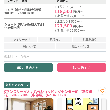
プラン名・期間
月額目安
1日当たり 3,400円～
ロング【中九州短期大学西】
118,500
円/月～
30日以上～360日未満
初期費用他 22,000円～
1日当たり 3,500円～
ショート【中九州短期大学西】
121,500
円/月～
～30日未満
初期費用他 16,500円～
ファミリー向け
同棲向け
駐車場あり
保証人不要
風呂･トイレ別
熊本県
八代市
お問合わせ
電話する
割引キャンペーン
Kマンスリーイオン八代ショッピングセンター前（臨港線
前） 206・2DK-【中部屋】(No.479969)
お気
に入
り登
録