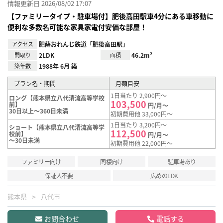
情報更新日 2026/08/02 17:07
【ファミリータイプ・駐車場付】肥後高田駅車4分にある車移動に
便利な多数名可能な家具家電付安価な部屋！
アクセス
肥薩おれんじ鉄道「肥後高田駅」
間取り
2LDK
面積
46.2m²
築年数
1988年 6月 築
プラン名・期間
月額目安
1日当たり 2,900円～
ロング【熊本県立八代清流高等学校
103,500
前】
円/月～
30日以上～360日未満
初期費用他 33,000円～
1日当たり 3,200円～
ショート【熊本県立八代清流高等学
112,500
校前】
円/月～
～30日未満
初期費用他 22,000円～
ファミリー向け
同棲向け
駐車場あり
保証人不要
広めのLDK
熊本県
八代市
お問合わせ
電話する