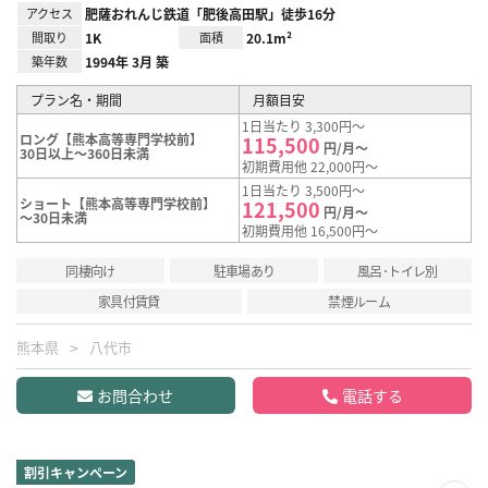
アクセス
肥薩おれんじ鉄道「肥後高田駅」徒歩16分
間取り
1K
面積
20.1m²
築年数
1994年 3月 築
プラン名・期間
月額目安
1日当たり 3,300円～
ロング【熊本高等専門学校前】
115,500
円/月～
30日以上～360日未満
初期費用他 22,000円～
1日当たり 3,500円～
ショート【熊本高等専門学校前】
121,500
円/月～
～30日未満
初期費用他 16,500円～
同棲向け
駐車場あり
風呂･トイレ別
家具付賃貸
禁煙ルーム
熊本県
八代市
お問合わせ
電話する
割引キャンペーン