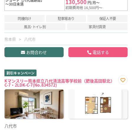
ショート【八代城跡南】
130,500
円/月～
～30日未満
初期費用他 16,500円～
同棲向け
駐車場あり
保証人不要
風呂･トイレ別
家具付賃貸
熊本県
八代市
お問合わせ
電話する
割引キャンペーン
Kマンスリー熊本県立八代清流高等学校前（肥後高田駅北）
C-7・2LDK-C-7(No.834572)
お気
に入
り登
録
八代市