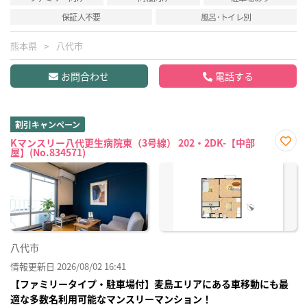
保証人不要
風呂･トイレ別
熊本県
八代市
お問合わせ
電話する
割引キャンペーン
Kマンスリー八代更生病院東（3号線） 202・2DK-【中部
屋】(No.834571)
お気
に入
り登
録
八代市
情報更新日 2026/08/02 16:41
【ファミリータイプ・駐車場付】麦島エリアにある車移動にも最
適な多数名利用可能なマンスリーマンション！