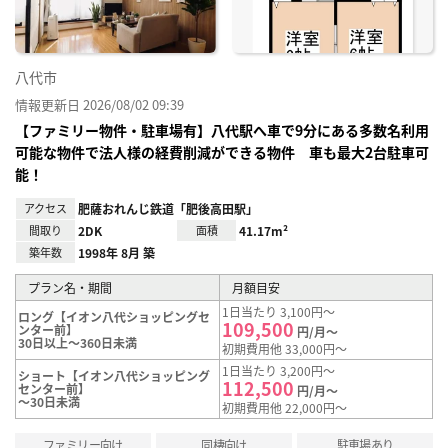
八代市
情報更新日 2026/08/02 09:39
【ファミリー物件・駐車場有】八代駅へ車で9分にある多数名利用
可能な物件で法人様の経費削減ができる物件 車も最大2台駐車可
能！
アクセス
肥薩おれんじ鉄道「肥後高田駅」
間取り
2DK
面積
41.17m²
築年数
1998年 8月 築
プラン名・期間
月額目安
1日当たり 3,100円～
ロング【イオン八代ショッピングセ
109,500
ンター前】
円/月～
30日以上～360日未満
初期費用他 33,000円～
1日当たり 3,200円～
ショート【イオン八代ショッピング
112,500
センター前】
円/月～
～30日未満
初期費用他 22,000円～
ファミリー向け
同棲向け
駐車場あり