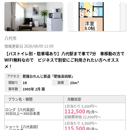
に入
り登
録
八代市
情報更新日 2026/08/09 11:09
【バストイレ別・駐車場あり】八代駅まで車で7分 車移動の方で
WIFI無料なので ビジネスで割安にご利用されたい方へオスス
メ！
アクセス
肥薩おれんじ鉄道「肥後高田駅」
間取り
1K
面積
20m²
築年数
1995年 2月 築
プラン名・期間
月額目安
1日当たり 3,200円～
ロング【八代高田】
112,500
円/月～
30日以上～360日未満
初期費用他 22,000円～
1日当たり 3,300円～
ショート【八代高田】
115,500
円/月～