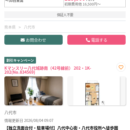
～30日未満
初期費用他 16,500円～
保証人不要
熊本県
八代市
お問合わせ
電話する
割引キャンペーン
Kマンスリー八代城跡南（42号線前） 202・1K-
202(No.834569)
お気
に入
り登
録
八代市
情報更新日 2026/08/04 09:07
【独立洗面台付・駐車場付】八代中心街・八代市役所へ徒歩圏