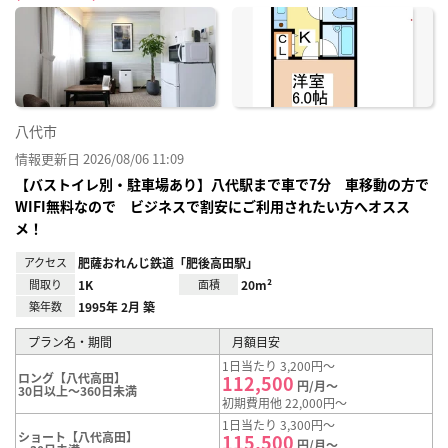
に入
り登
録
八代市
情報更新日 2026/08/06 11:09
【バストイレ別・駐車場あり】八代駅まで車で7分 車移動の方で
WIFI無料なので ビジネスで割安にご利用されたい方へオスス
メ！
アクセス
肥薩おれんじ鉄道「肥後高田駅」
間取り
1K
面積
20m²
築年数
1995年 2月 築
プラン名・期間
月額目安
1日当たり 3,200円～
ロング【八代高田】
112,500
円/月～
30日以上～360日未満
初期費用他 22,000円～
1日当たり 3,300円～
ショート【八代高田】
115,500
円/月～