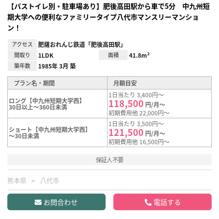
【バストイレ別・駐車場あり】肥後高田駅から車で5分 中九州短
期大学への便利なファミリータイプ八代市マンスリーマンショ
ン！
アクセス
肥薩おれんじ鉄道「肥後高田駅」
間取り
1LDK
面積
41.8m²
築年数
1985年 3月 築
プラン名・期間
月額目安
1日当たり 3,400円～
ロング【中九州短期大学西】
118,500
円/月～
30日以上～360日未満
初期費用他 22,000円～
1日当たり 3,500円～
ショート【中九州短期大学西】
121,500
円/月～
～30日未満
初期費用他 16,500円～
保証人不要
熊本県
八代市
お問合わせ
電話する