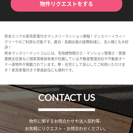
物件リクエストをする
熊本エリアの家具家電付きマンスリーマンション情報！マンスリー＋ウィー
クリーでのご利用も可能です。連泊・長期出張の経費削減に、法人様にも大好
評！
熊本マンスリードットコムには、宅地建物取引士・マンション管理士・管理
業務主任者など国家資格保有者が在籍している不動産管理会社や不動産オー
ナー直物件が掲載されています。寮・社宅として安心してご利用いただけま
す！家具家電付きで単身赴任にも便利です。
CONTACT US
物件に関するお問合わせや法人契約等、
お気軽にリクエスト・お問合わせください。