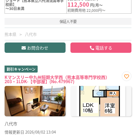
ショート【熊本県立八代清流高等学
112,500
校前】
円/月～
～30日未満
初期費用他 22,000円～
保証人不要
熊本県
八代市
お問合わせ
電話する
割引キャンペーン
Kマンスリー中九州短期大学西（熊本高等専門学校西）
203・1LDK-【中部屋】(No.479967)
お気
に入
り登
録
八代市
情報更新日 2026/08/02 13:04