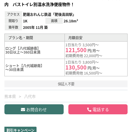
内 バストイレ別温水洗浄便座物件！
アクセス
肥薩おれんじ鉄道「肥後高田駅」
間取り
1K
面積
26.18m²
築年数
2005年 11月 築
プラン名・期間
月額目安
1日当たり 3,500円～
ロング【八代城跡南】
121,500
円/月～
30日以上～360日未満
初期費用他 22,000円～
1日当たり 3,800円～
ショート【八代城跡南】
130,500
円/月～
～30日未満
初期費用他 16,500円～
保証人不要
熊本県
八代市
お問合わせ
電話する
割引キャンペーン