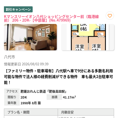
割引キャンペーン
Kマンスリーイオン八代ショッピングセンター前（臨港線
前） 206・2DK-【中部屋】(No.479969)
お気
に入
り登
録
八代市
情報更新日 2026/08/02 09:39
【ファミリー物件・駐車場有】八代駅へ車で9分にある多数名利用
可能な物件で法人様の経費削減ができる物件 車も最大2台駐車可
能！
アクセス
肥薩おれんじ鉄道「肥後高田駅」
間取り
2DK
面積
41.17m²
築年数
1998年 8月 築
プラン名・期間
月額目安