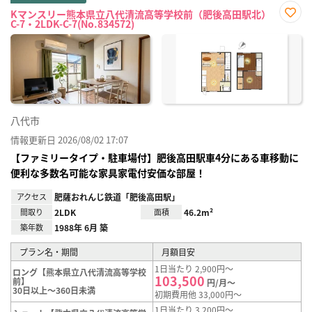
Kマンスリー熊本県立八代清流高等学校前（肥後高田駅北）
C-7・2LDK-C-7(No.834572)
お気
に入
り登
録
八代市
情報更新日 2026/08/02 17:07
【ファミリータイプ・駐車場付】肥後高田駅車4分にある車移動に
便利な多数名可能な家具家電付安価な部屋！
アクセス
肥薩おれんじ鉄道「肥後高田駅」
間取り
2LDK
面積
46.2m²
築年数
1988年 6月 築
プラン名・期間
月額目安
1日当たり 2,900円～
ロング【熊本県立八代清流高等学校
103,500
前】
円/月～
30日以上～360日未満
初期費用他 33,000円～
1日当たり 3,200円～