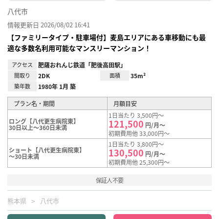
八代市
情報更新日 2026/08/02 16:41
【ファミリータイプ・駐車場付】麦島エリアにある車移動にも最
適な多数名利用可能なマンスリーマンション！
アクセス
肥薩おれんじ鉄道「肥後高田駅」
間取り
2DK
面積
35m²
築年数
1980年 1月 築
プラン名・期間
月額目安
1日当たり 3,500円～
ロング【八代更生病院東】
121,500
円/月～
30日以上～360日未満
初期費用他 33,000円～
1日当たり 3,800円～
ショート【八代更生病院東】
130,500
円/月～
～30日未満
初期費用他 25,300円～
保証人不要
熊本県
八代市