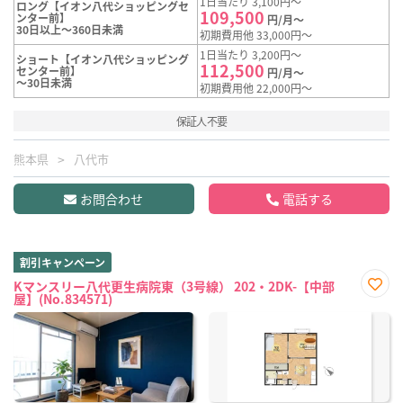
1日当たり 3,100円～
ロング【イオン八代ショッピングセ
109,500
ンター前】
円/月～
30日以上～360日未満
初期費用他 33,000円～
1日当たり 3,200円～
ショート【イオン八代ショッピング
112,500
センター前】
円/月～
～30日未満
初期費用他 22,000円～
保証人不要
熊本県
八代市
お問合わせ
電話する
割引キャンペーン
Kマンスリー八代更生病院東（3号線） 202・2DK-【中部
屋】(No.834571)
お気
に入
り登
録