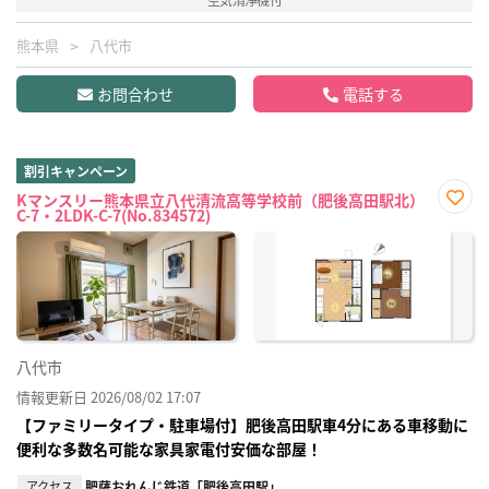
熊本県
八代市
お問合わせ
電話する
割引キャンペーン
Kマンスリー熊本県立八代清流高等学校前（肥後高田駅北）
C-7・2LDK-C-7(No.834572)
お気
に入
り登
録
八代市
情報更新日 2026/08/02 17:07
【ファミリータイプ・駐車場付】肥後高田駅車4分にある車移動に
便利な多数名可能な家具家電付安価な部屋！
アクセス
肥薩おれんじ鉄道「肥後高田駅」