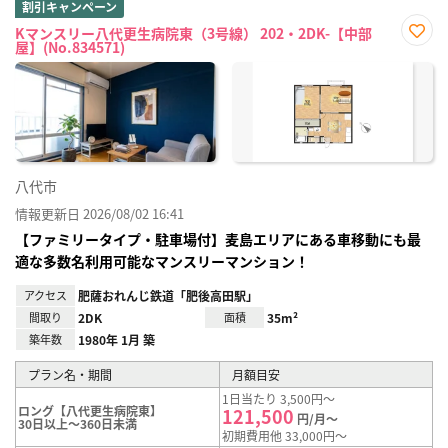
割引キャンペーン
Kマンスリー八代更生病院東（3号線） 202・2DK-【中部
屋】(No.834571)
お気
に入
り登
録
八代市
情報更新日 2026/08/02 16:41
【ファミリータイプ・駐車場付】麦島エリアにある車移動にも最
適な多数名利用可能なマンスリーマンション！
アクセス
肥薩おれんじ鉄道「肥後高田駅」
間取り
2DK
面積
35m²
築年数
1980年 1月 築
プラン名・期間
月額目安
1日当たり 3,500円～
ロング【八代更生病院東】
121,500
円/月～
30日以上～360日未満
初期費用他 33,000円～