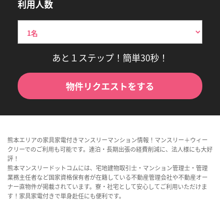
利用人数
あと１ステップ！簡単30秒！
物件リクエストをする
熊本エリアの家具家電付きマンスリーマンション情報！マンスリー＋ウィー
クリーでのご利用も可能です。連泊・長期出張の経費削減に、法人様にも大好
評！
熊本マンスリードットコムには、宅地建物取引士・マンション管理士・管理
業務主任者など国家資格保有者が在籍している不動産管理会社や不動産オー
ナー直物件が掲載されています。寮・社宅として安心してご利用いただけま
す！家具家電付きで単身赴任にも便利です。