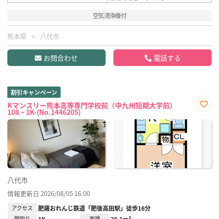
空気清浄機付
熊本県
八代市
お問合わせ
電話する
割引キャンペーン
Kマンスリー熊本高等専門学校前（中九州短期大学前）
108・1K-(No.1446205)
お気
に入
り登
録
八代市
情報更新日 2026/08/05 16:00
アクセス
肥薩おれんじ鉄道「肥後高田駅」徒歩16分
間取り
1K
面積
20.1m²