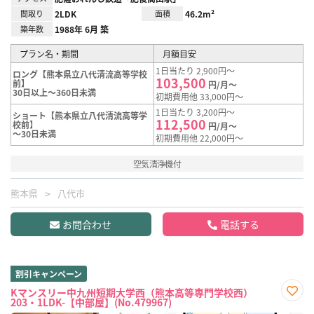
間取り
2LDK
面積
46.2m²
築年数
1988年 6月 築
プラン名・期間
月額目安
1日当たり 2,900円～
ロング【熊本県立八代清流高等学校
103,500
前】
円/月～
30日以上～360日未満
初期費用他 33,000円～
1日当たり 3,200円～
ショート【熊本県立八代清流高等学
112,500
校前】
円/月～
～30日未満
初期費用他 22,000円～
空気清浄機付
熊本県
八代市
お問合わせ
電話する
割引キャンペーン
Kマンスリー中九州短期大学西（熊本高等専門学校西）
203・1LDK-【中部屋】(No.479967)
お気