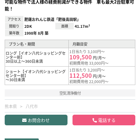
可能な物件で法人様の経費削減ができる物件 車も最大2台駐車可
能！
アクセス
肥薩おれんじ鉄道「肥後高田駅」
間取り
2DK
面積
41.17m²
築年数
1998年 8月 築
プラン名・期間
月額目安
1日当たり 3,100円～
ロング【イオン八代ショッピングセ
109,500
ンター前】
円/月～
30日以上～360日未満
初期費用他 33,000円～
1日当たり 3,200円～
ショート【イオン八代ショッピング
112,500
センター前】
円/月～
～30日未満
初期費用他 22,000円～
空気清浄機付
熊本県
八代市
お問合わせ
電話する