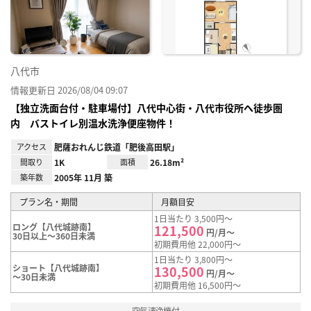
録
八代市
情報更新日 2026/08/04 09:07
【独立洗面台付・駐車場付】八代中心街・八代市役所へ徒歩圏
内 バストイレ別温水洗浄便座物件！
アクセス
肥薩おれんじ鉄道「肥後高田駅」
間取り
1K
面積
26.18m²
築年数
2005年 11月 築
プラン名・期間
月額目安
1日当たり 3,500円～
ロング【八代城跡南】
121,500
円/月～
30日以上～360日未満
初期費用他 22,000円～
1日当たり 3,800円～
ショート【八代城跡南】
130,500
円/月～
～30日未満
初期費用他 16,500円～
空気清浄機付