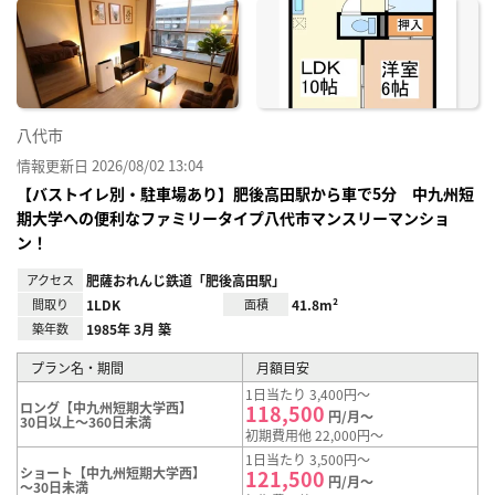
に入
り登
録
八代市
情報更新日 2026/08/02 13:04
【バストイレ別・駐車場あり】肥後高田駅から車で5分 中九州短
期大学への便利なファミリータイプ八代市マンスリーマンショ
ン！
アクセス
肥薩おれんじ鉄道「肥後高田駅」
間取り
1LDK
面積
41.8m²
築年数
1985年 3月 築
プラン名・期間
月額目安
1日当たり 3,400円～
ロング【中九州短期大学西】
118,500
円/月～
30日以上～360日未満
初期費用他 22,000円～
1日当たり 3,500円～
ショート【中九州短期大学西】
121,500
円/月～
～30日未満