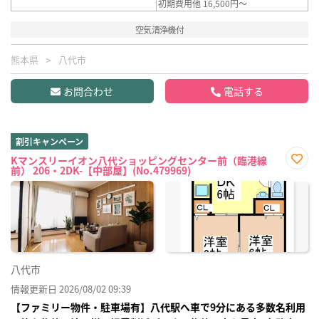
初期費用他 16,500円～
空気清浄機付
熊本県
八代市
お問合わせ
電話する
割引キャンペーン
Kマンスリーイオン八代ショッピングセンター前（臨港線
前） 206・2DK-【中部屋】(No.479969)
お気
に入
り登
録
八代市
情報更新日 2026/08/02 09:39
【ファミリー物件・駐車場有】八代駅へ車で9分にある多数名利用