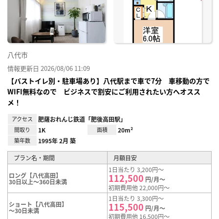
り登
録
八代市
情報更新日 2026/08/06 11:09
【バストイレ別・駐車場あり】八代駅まで車で7分 車移動の方で
WIFI無料なので ビジネスで割安にご利用されたい方へオスス
メ！
アクセス
肥薩おれんじ鉄道「肥後高田駅」
間取り
1K
面積
20m²
築年数
1995年 2月 築
プラン名・期間
月額目安
1日当たり 3,200円～
ロング【八代高田】
112,500
円/月～
30日以上～360日未満
初期費用他 22,000円～
1日当たり 3,300円～
ショート【八代高田】
115,500
円/月～
～30日未満
初期費用他 16,500円～