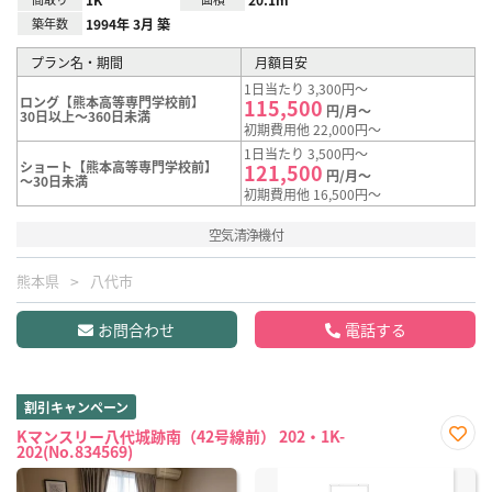
築年数
1994年 3月 築
プラン名・期間
月額目安
1日当たり 3,300円～
ロング【熊本高等専門学校前】
115,500
円/月～
30日以上～360日未満
初期費用他 22,000円～
1日当たり 3,500円～
ショート【熊本高等専門学校前】
121,500
円/月～
～30日未満
初期費用他 16,500円～
空気清浄機付
熊本県
八代市
お問合わせ
電話する
割引キャンペーン
Kマンスリー八代城跡南（42号線前） 202・1K-
202(No.834569)
お気
に入
り登