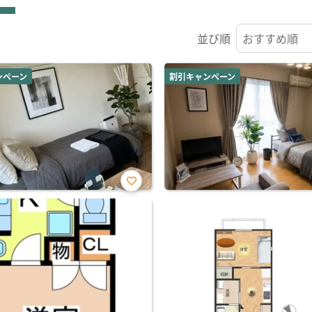
並び順
ンペーン
割引キャンペーン
お気
に入
り登
録