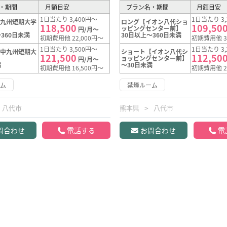
・期間
月額目安
プラン名・期間
月額目安
1日当たり 3,400円～
1日当たり 3,
中九州短期大学
ロング【イオン八代ショ
118,500
109,50
ッピングセンター前】
円/月～
360日未満
30日以上～360日未満
初期費用他 22,000円～
初期費用他 3
1日当たり 3,500円～
1日当たり 3,
【中九州短期大
ショート【イオン八代シ
121,500
112,50
ョッピングセンター前】
円/月～
満
～30日未満
初期費用他 16,500円～
初期費用他 2
ーム
禁煙ルーム
八代市
熊本県
八代市
問合わせ
電話する
お問合わせ
電