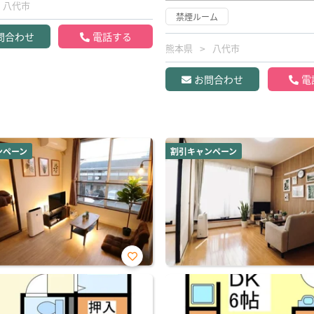
八代市
禁煙ルーム
問合わせ
電話する
熊本県
八代市
お問合わせ
電
ンペーン
割引キャンペーン
お気
に入
り登
録