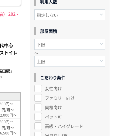
利用人数
） 202・
部屋面積
代中心
ストイレ
～
高田駅」
こだわり条件
²
女性向け
ファミリー向け
500円～
同棲向け
0
円/月～
2,000円～
ペット可
800円～
高級・ハイグレード
0
円/月～
6,500円～
家具なしOK