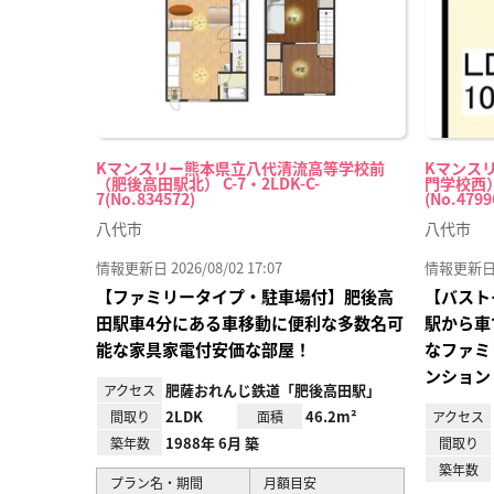
Kマンスリー熊本県立八代清流高等学校前
Kマンス
（肥後高田駅北） C-7・2LDK-C-
門学校西）
7(No.834572)
(No.4799
八代市
八代市
情報更新日 2026/08/02 17:07
情報更新日 20
【ファミリータイプ・駐車場付】肥後高
【バスト
田駅車4分にある車移動に便利な多数名可
駅から車
能な家具家電付安価な部屋！
なファミ
ンション
肥薩おれんじ鉄道「肥後高田駅」
アクセス
2LDK
46.2m²
間取り
面積
アクセス
1988年 6月 築
築年数
間取り
築年数
プラン名・期間
月額目安