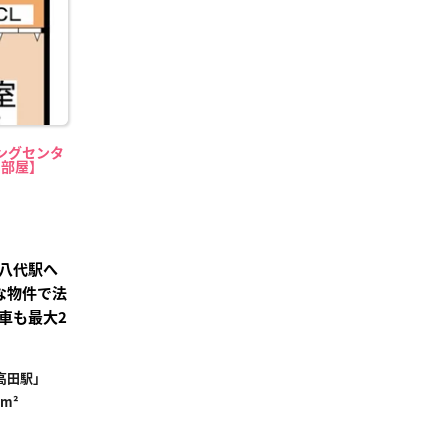
ングセンタ
中部屋】
八代駅へ
な物件で法
車も最大2
高田駅」
7m²