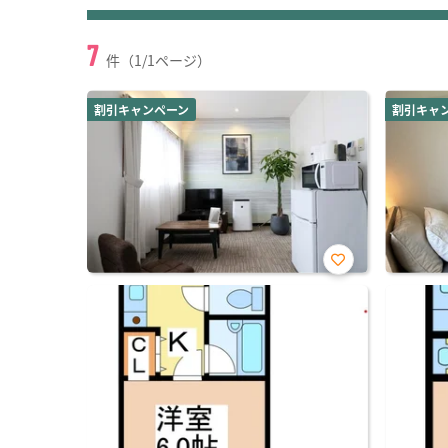
7
件（1/1ページ）
割引キャンペーン
割引キャ
お気
に入
り登
録