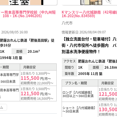
リー熊本高等専門学校前（中九州短
Kマンスリー八代城跡南（42号線前
08・1K-(No.1446205)
1K-202(No.834569)
八代市
26/08/05 16:00
情報更新日 2026/08/04 09:07
【独立洗面台付・駐車場付】八
肥薩おれんじ鉄道「肥後高田駅」徒
街・八代市役所へ徒歩圏内 バ
歩16分
別温水洗浄便座物件！
1K
20.1m²
面積
1994年 3月 築
肥薩おれんじ鉄道「肥後
アクセス
・期間
月額目安
1K
26.18m
間取り
面積
1日当たり 3,300円～
2005年 11月 築
築年数
熊本高等専門学
115,500
円/月～
360日未満
初期費用他 22,000円～
プラン名・期間
月額目安
1日当たり 3,500円～
1日当たり 3,
【熊本高等専門
121,500
ロング【八代城跡南】
121,50
円/月～
30日以上～360日未満
満
初期費用他 16,500円～
初期費用他 2
1日当たり 3,
ーム
ショート【八代城跡南】
130,50
～30日未満
初期費用他 1