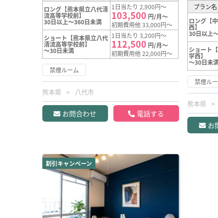
1日当たり 2,900円～
プラン名
ロング【熊本県立八代清
103,500
流高等学校前】
円/月～
ロング【
30日以上～360日未満
初期費用他 33,000円～
西】
30日以上～
1日当たり 3,200円～
ショート【熊本県立八代
112,500
清流高等学校前】
円/月～
ショート
～30日未満
初期費用他 22,000円～
学西】
～30日未
禁煙ルーム
禁煙ル
熊本県
八代市
熊本県
お問合わせ
電話する
お
割引キャンペーン