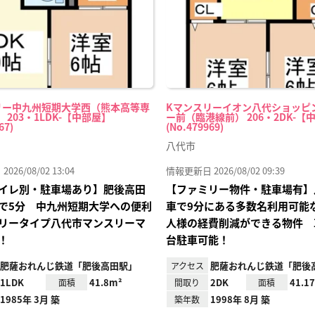
リー中九州短期大学西（熊本高等専
Kマンスリーイオン八代ショッピ
 203・1LDK-【中部屋】
ー前（臨港線前） 206・2DK-【
67)
(No.479969)
八代市
26/08/02 13:04
情報更新日 2026/08/02 09:39
イレ別・駐車場あり】肥後高田
【ファミリー物件・駐車場有】
で5分 中九州短期大学への便利
車で9分にある多数名利用可能
リータイプ八代市マンスリーマ
人様の経費削減ができる物件 
！
台駐車可能！
肥薩おれんじ鉄道「肥後高田駅」
肥薩おれんじ鉄道「肥後
アクセス
1LDK
41.8m²
2DK
41.1
面積
間取り
面積
1985年 3月 築
1998年 8月 築
築年数