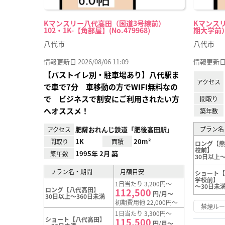
Kマンスリー八代高田（国道3号線前）
Kマンス
102・1K-【角部屋】(No.479968)
期大学前） 1
八代市
八代市
情報更新日 2026/08/06 11:09
情報更新日 20
【バストイレ別・駐車場あり】八代駅ま
アクセス
で車で7分 車移動の方でWIFI無料なの
で ビジネスで割安にご利用されたい方
間取り
へオススメ！
築年数
肥薩おれんじ鉄道「肥後高田駅」
プラン名
アクセス
1K
20m²
間取り
面積
ロング【
校前】
1995年 2月 築
築年数
30日以上～
プラン名・期間
月額目安
ショート
学校前】
1日当たり 3,200円～
～30日未
ロング【八代高田】
112,500
円/月～
30日以上～360日未満
初期費用他 22,000円～
禁煙ル
1日当たり 3,300円～
ショート【八代高田】
115,500
円/月～