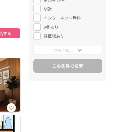
駅近
インターネット無料
wifiあり
話する
駐車場あり
さらに表示
お気
に入
り登
録