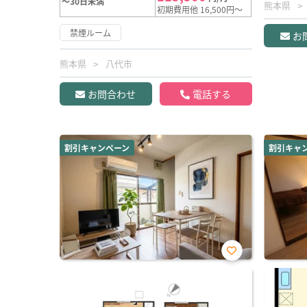
～30日未満
熊本県
初期費用他 16,500円～
禁煙ルーム
お
熊本県
八代市
お問合わせ
電話する
割引キャンペーン
割引キャ
お気
に入
り登
録