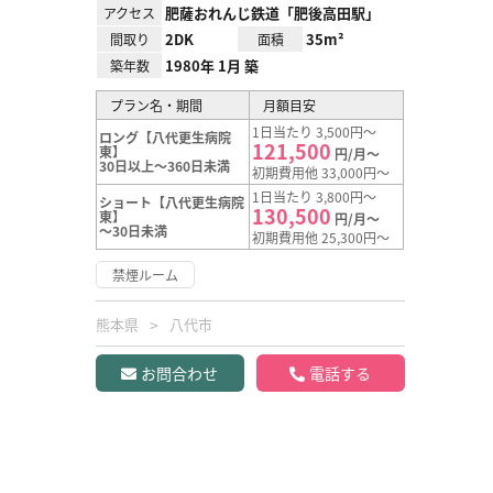
肥薩おれんじ鉄道「肥後高田駅」
アクセス
2DK
35m²
間取り
面積
1980年 1月 築
築年数
プラン名・期間
月額目安
1日当たり 3,500円～
ロング【八代更生病院
121,500
東】
円/月～
30日以上～360日未満
初期費用他 33,000円～
1日当たり 3,800円～
ショート【八代更生病院
130,500
東】
円/月～
～30日未満
初期費用他 25,300円～
禁煙ルーム
熊本県
八代市
お問合わせ
電話する