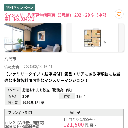
割引キャンペーン
Kマンスリー八代更生病院東（3号線） 202・2DK-【中部
屋】(No.834571)
お気
に入
り登
録
八代市
情報更新日 2026/08/02 16:41
【ファミリータイプ・駐車場付】麦島エリアにある車移動にも最
適な多数名利用可能なマンスリーマンション！
アクセス
肥薩おれんじ鉄道「肥後高田駅」
間取り
2DK
面積
35m²
築年数
1980年 1月 築
プラン名・期間
月額目安
1日当たり 3,500円～
ロング【八代更生病院東】
121,500
円/月～
30日以上～360日未満