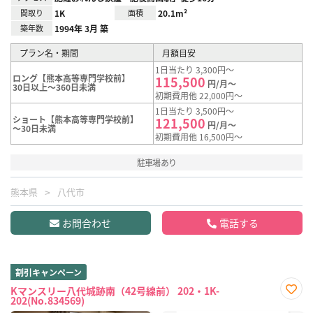
間取り
1K
面積
20.1m²
築年数
1994年 3月 築
プラン名・期間
月額目安
1日当たり 3,300円～
ロング【熊本高等専門学校前】
115,500
円/月～
30日以上～360日未満
初期費用他 22,000円～
1日当たり 3,500円～
ショート【熊本高等専門学校前】
121,500
円/月～
～30日未満
初期費用他 16,500円～
駐車場あり
熊本県
八代市
お問合わせ
電話する
割引キャンペーン
Kマンスリー八代城跡南（42号線前） 202・1K-
202(No.834569)
お気