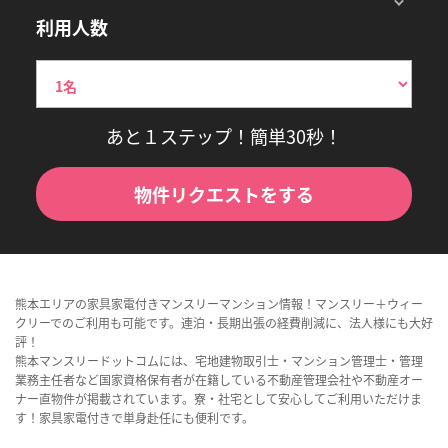
利用人数
あと１ステップ！簡単30秒！
物件リクエストをする
熊本エリアの家具家電付きマンスリーマンション情報！マンスリー＋ウィー
クリーでのご利用も可能です。連泊・長期出張の経費削減に、法人様にも大好
評！
熊本マンスリードットコムには、宅地建物取引士・マンション管理士・管理
業務主任者など国家資格保有者が在籍している不動産管理会社や不動産オー
ナー直物件が掲載されています。寮・社宅として安心してご利用いただけま
す！家具家電付きで単身赴任にも便利です。