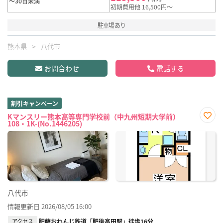
～30日未満
初期費用他 16,500円～
駐車場あり
熊本県
八代市
お問合わせ
電話する
割引キャンペーン
Kマンスリー熊本高等専門学校前（中九州短期大学前）
108・1K-(No.1446205)
お気
に入
り登
録
八代市
情報更新日 2026/08/05 16:00
アクセス
肥薩おれんじ鉄道「肥後高田駅」徒歩16分