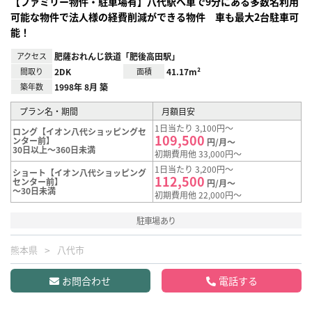
【ファミリー物件・駐車場有】八代駅へ車で9分にある多数名利用
可能な物件で法人様の経費削減ができる物件 車も最大2台駐車可
能！
アクセス
肥薩おれんじ鉄道「肥後高田駅」
間取り
2DK
面積
41.17m²
築年数
1998年 8月 築
プラン名・期間
月額目安
1日当たり 3,100円～
ロング【イオン八代ショッピングセ
109,500
ンター前】
円/月～
30日以上～360日未満
初期費用他 33,000円～
1日当たり 3,200円～
ショート【イオン八代ショッピング
112,500
センター前】
円/月～
～30日未満
初期費用他 22,000円～
駐車場あり
熊本県
八代市
お問合わせ
電話する