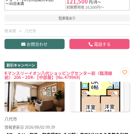
121,500
円/月～
～30日未満
初期費用他 16,500円～
駐車場あり
熊本県
八代市
お問合わせ
電話する
割引キャンペーン
Kマンスリーイオン八代ショッピングセンター前（臨港線
前） 206・2DK-【中部屋】(No.479969)
お気
に入
り登
録
八代市
情報更新日 2026/08/02 09:39