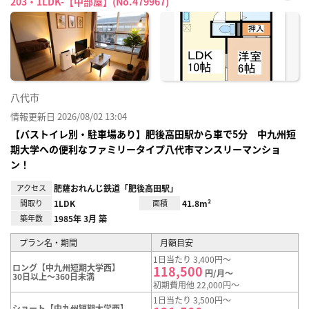
203・1LDK-【中部屋】(No.479967)
お気
に入
り登
録
八代市
情報更新日 2026/08/02 13:04
【バストイレ別・駐車場あり】肥後高田駅から車で5分 中九州短
期大学への便利なファミリータイプ八代市マンスリーマンショ
ン！
アクセス
肥薩おれんじ鉄道「肥後高田駅」
間取り
1LDK
面積
41.8m²
築年数
1985年 3月 築
プラン名・期間
月額目安
1日当たり 3,400円～
ロング【中九州短期大学西】
118,500
円/月～
30日以上～360日未満
初期費用他 22,000円～
1日当たり 3,500円～
ショート【中九州短期大学西】