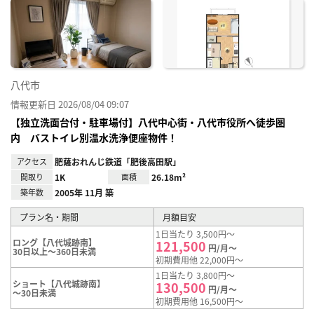
に入
り登
録
八代市
情報更新日 2026/08/04 09:07
【独立洗面台付・駐車場付】八代中心街・八代市役所へ徒歩圏
内 バストイレ別温水洗浄便座物件！
アクセス
肥薩おれんじ鉄道「肥後高田駅」
間取り
1K
面積
26.18m²
築年数
2005年 11月 築
プラン名・期間
月額目安
1日当たり 3,500円～
ロング【八代城跡南】
121,500
円/月～
30日以上～360日未満
初期費用他 22,000円～
1日当たり 3,800円～
ショート【八代城跡南】
130,500
円/月～
～30日未満
初期費用他 16,500円～