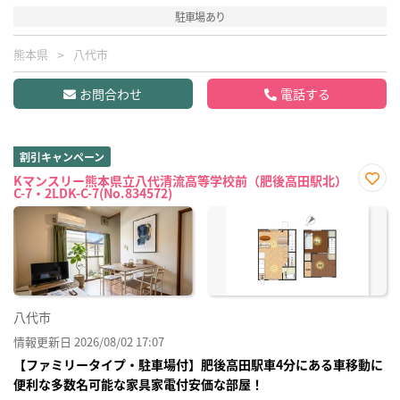
駐車場あり
熊本県
八代市
お問合わせ
電話する
割引キャンペーン
Kマンスリー熊本県立八代清流高等学校前（肥後高田駅北）
C-7・2LDK-C-7(No.834572)
お気
に入
り登
録
八代市
情報更新日 2026/08/02 17:07
【ファミリータイプ・駐車場付】肥後高田駅車4分にある車移動に
便利な多数名可能な家具家電付安価な部屋！