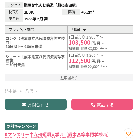
アクセス
肥薩おれんじ鉄道「肥後高田駅」
間取り
2LDK
面積
46.2m²
築年数
1988年 6月 築
プラン名・期間
月額目安
1日当たり 2,900円～
ロング【熊本県立八代清流高等学校
103,500
前】
円/月～
30日以上～360日未満
初期費用他 33,000円～
1日当たり 3,200円～
ショート【熊本県立八代清流高等学
112,500
校前】
円/月～
～30日未満
初期費用他 22,000円～
駐車場あり
熊本県
八代市
お問合わせ
電話する
割引キャンペーン
Kマンスリー中九州短期大学西（熊本高等専門学校西）