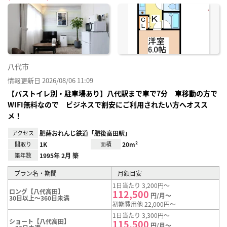
に入
り登
録
八代市
情報更新日 2026/08/06 11:09
【バストイレ別・駐車場あり】八代駅まで車で7分 車移動の方で
WIFI無料なので ビジネスで割安にご利用されたい方へオスス
メ！
アクセス
肥薩おれんじ鉄道「肥後高田駅」
間取り
1K
面積
20m²
築年数
1995年 2月 築
プラン名・期間
月額目安
1日当たり 3,200円～
ロング【八代高田】
112,500
円/月～
30日以上～360日未満
初期費用他 22,000円～
1日当たり 3,300円～
ショート【八代高田】
115,500
円/月～