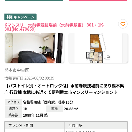
割引キャンペーン
Kマンスリー水前寺競技場前（水前寺駅東） 301・1K-
301(No.479859)
お気
に入
り登
録
熊本市中央区
情報更新日 2026/08/02 09:39
【バストイレ別・オートロック付】水前寺競技場前にあり熊本県
庁 行政棟 本館にも近くて便利熊本市マンスリーマンション♪
アクセス
名鉄豊川線「国府駅」徒歩15分
間取り
1K
面積
20.88m²
築年数
1989年 11月 築
プラン名・期間
月額目安