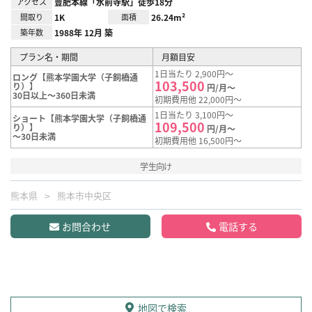
アクセス
豊肥本線「水前寺駅」徒歩18分
間取り
1K
面積
26.24m²
築年数
1988年 12月 築
プラン名・期間
月額目安
1日当たり 2,900円～
ロング【熊本学園大学（子飼橋通
103,500
り）】
円/月～
30日以上～360日未満
初期費用他 22,000円～
1日当たり 3,100円～
ショート【熊本学園大学（子飼橋通
109,500
り）】
円/月～
～30日未満
初期費用他 16,500円～
学生向け
熊本県
熊本市中央区
お問合わせ
電話する
地図で検索