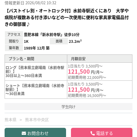
情報更新日 2026/08/02 10:32
【バストイレ別・オートロック付】水前寺駅近くにあり 大学や
病院が複数ある付き添いなどの一次使用に便利な家具家電備品付
きの御部屋♪
アクセス
豊肥本線「新水前寺駅」徒歩10分
間取り
1K
面積
23.2m²
築年数
1989年 12月 築
プラン名・期間
月額目安
1日当たり 3,500円～
ロング【熊本県立劇場南（水前寺駅
121,500
前）】
円/月～
30日以上～360日未満
初期費用他 22,000円～
1日当たり 3,500円～
ショート【熊本県立劇場南（水前寺
121,500
駅前）】
円/月～
～30日未満
初期費用他 16,500円～
学生向け
熊本県
熊本市中央区
お問合わせ
電話する