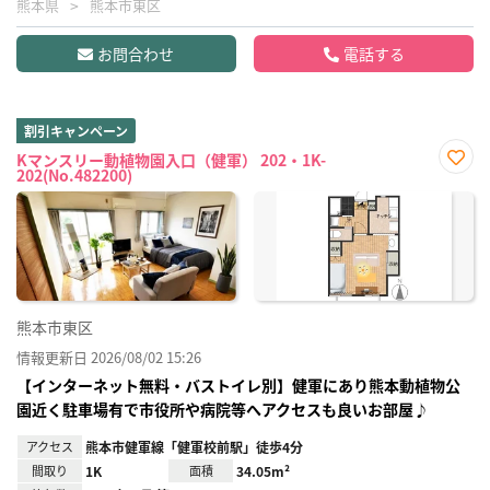
熊本県
熊本市東区
お問合わせ
電話する
割引キャンペーン
Kマンスリー動植物園入口（健軍） 202・1K-
202(No.482200)
お気
に入
り登
録
熊本市東区
情報更新日 2026/08/02 15:26
【インターネット無料・バストイレ別】健軍にあり熊本動植物公
園近く駐車場有で市役所や病院等へアクセスも良いお部屋♪
アクセス
熊本市健軍線「健軍校前駅」徒歩4分
間取り
1K
面積
34.05m²