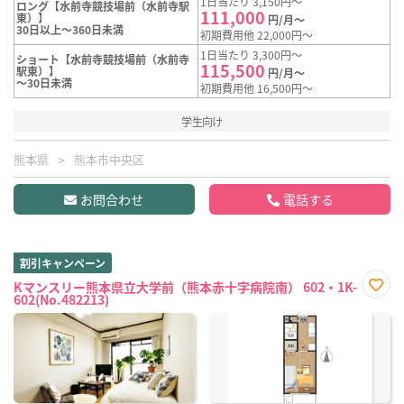
1日当たり 3,150円～
ロング【水前寺競技場前（水前寺駅
111,000
東）】
円/月～
30日以上～360日未満
初期費用他 22,000円～
1日当たり 3,300円～
ショート【水前寺競技場前（水前寺
115,500
駅東）】
円/月～
～30日未満
初期費用他 16,500円～
学生向け
熊本県
熊本市中央区
お問合わせ
電話する
割引キャンペーン
Kマンスリー熊本県立大学前（熊本赤十字病院南） 602・1K-
602(No.482213)
お気
に入
り登
録