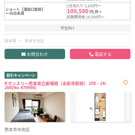
1日当たり 3,100円～
ショート【滝田口駅前】
109,500
円/月～
～30日未満
初期費用他 16,500円～
学生向け
熊本県
熊本市北区
お問合わせ
電話する
割引キャンペーン
Kマンスリー熊本県立劇場南（水前寺駅前） 208・1K-
208(No.479966)
お気
に入
り登
録
熊本市中央区