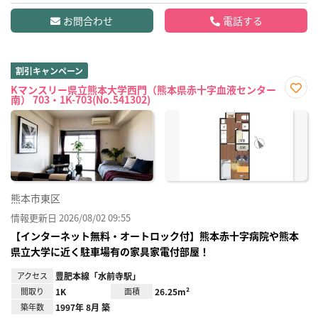
お問合わせ
電話する
割引キャンペーン
Kマンスリー県立熊本大学西門（熊本県赤十字血液センター
南） 703・1K-703(No.541302)
お気
に入
り登
録
熊本市東区
情報更新日 2026/08/02 09:55
【インターネット無料・オートロック付】熊本赤十字病院や熊本
県立大学に近く駐車場有の家具家電付部屋！
アクセス
豊肥本線「水前寺駅」
間取り
1K
面積
26.25m²
築年数
1997年 8月 築