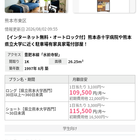
熊本市東区
情報更新日 2026/08/02 09:55
【インターネット無料・オートロック付】熊本赤十字病院や熊本
県立大学に近く駐車場有家具家電付部屋！
アクセス
豊肥本線「水前寺駅」
間取り
1K
面積
26.25m²
築年数
1997年 8月 築
プラン名・期間
月額目安
1日当たり 3,100円～
ロング【県立熊本大学西門】
109,500
円/月～
30日以上～360日未満
初期費用他 22,000円～
1日当たり 3,300円～
ショート【県立熊本大学西門】
115,500
円/月～
～30日未満
初期費用他 16,500円～
学生向け