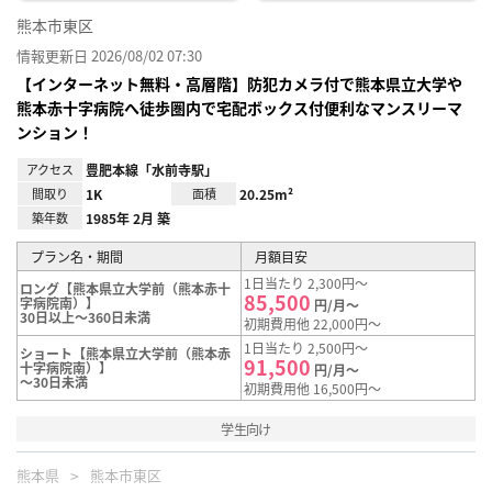
熊本市東区
情報更新日 2026/08/02 07:30
【インターネット無料・高層階】防犯カメラ付で熊本県立大学や
熊本赤十字病院へ徒歩圏内で宅配ボックス付便利なマンスリーマ
ンション！
アクセス
豊肥本線「水前寺駅」
間取り
1K
面積
20.25m²
築年数
1985年 2月 築
プラン名・期間
月額目安
1日当たり 2,300円～
ロング【熊本県立大学前（熊本赤十
85,500
字病院南）】
円/月～
30日以上～360日未満
初期費用他 22,000円～
1日当たり 2,500円～
ショート【熊本県立大学前（熊本赤
91,500
十字病院南）】
円/月～
～30日未満
初期費用他 16,500円～
学生向け
熊本県
熊本市東区