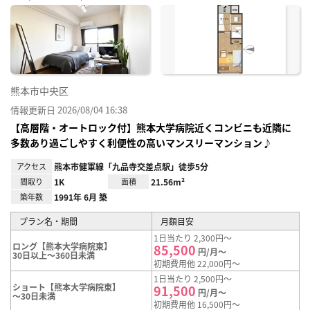
に入
り登
録
熊本市中央区
情報更新日 2026/08/04 16:38
【高層階・オートロック付】熊本大学病院近くコンビニも近隣に
多数あり過ごしやすく利便性の高いマンスリーマンション♪
アクセス
熊本市健軍線「九品寺交差点駅」徒歩5分
間取り
1K
面積
21.56m²
築年数
1991年 6月 築
プラン名・期間
月額目安
1日当たり 2,300円～
ロング【熊本大学病院東】
85,500
円/月～
30日以上～360日未満
初期費用他 22,000円～
1日当たり 2,500円～
ショート【熊本大学病院東】
91,500
円/月～
～30日未満
初期費用他 16,500円～