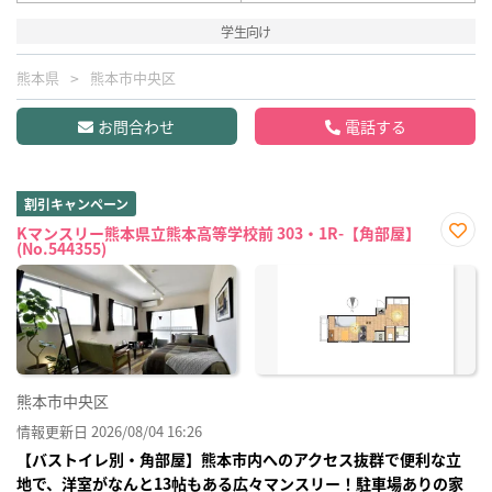
学生向け
熊本県
熊本市中央区
お問合わせ
電話する
割引キャンペーン
Kマンスリー熊本県立熊本高等学校前 303・1R-【角部屋】
(No.544355)
お気
に入
り登
録
熊本市中央区
情報更新日 2026/08/04 16:26
【バストイレ別・角部屋】熊本市内へのアクセス抜群で便利な立
地で、洋室がなんと13帖もある広々マンスリー！駐車場ありの家