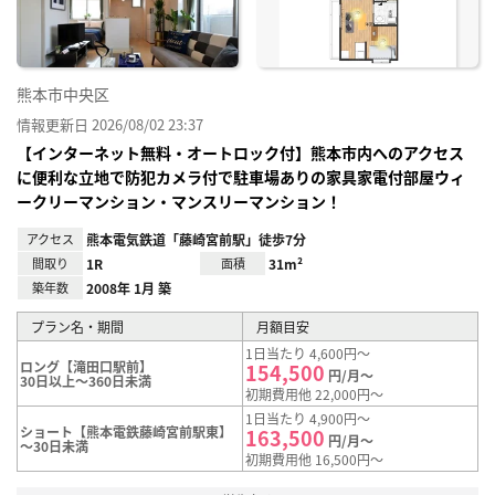
熊本市中央区
情報更新日 2026/08/02 23:37
【インターネット無料・オートロック付】熊本市内へのアクセス
に便利な立地で防犯カメラ付で駐車場ありの家具家電付部屋ウィ
ークリーマンション・マンスリーマンション！
アクセス
熊本電気鉄道「藤崎宮前駅」徒歩7分
間取り
1R
面積
31m²
築年数
2008年 1月 築
プラン名・期間
月額目安
1日当たり 4,600円～
ロング【滝田口駅前】
154,500
円/月～
30日以上～360日未満
初期費用他 22,000円～
1日当たり 4,900円～
ショート【熊本電鉄藤崎宮前駅東】
163,500
円/月～
～30日未満
初期費用他 16,500円～