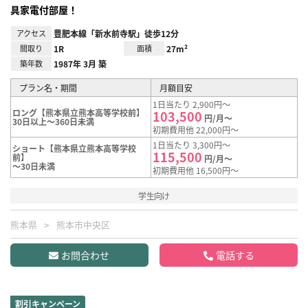
具家電付部屋！
アクセス
豊肥本線「新水前寺駅」徒歩12分
間取り
1R
面積
27m²
築年数
1987年 3月 築
プラン名・期間
月額目安
1日当たり 2,900円～
ロング【熊本県立熊本高等学校前】
103,500
円/月～
30日以上～360日未満
初期費用他 22,000円～
1日当たり 3,300円～
ショート【熊本県立熊本高等学校
115,500
前】
円/月～
～30日未満
初期費用他 16,500円～
学生向け
熊本県
熊本市中央区
お問合わせ
電話する
割引キャンペーン