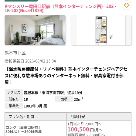
Kマンスリー竜田口駅前（熊本インターチェンジ西） 202・
1K-202(No.541879)
お気
に入
り登
録
熊本市北区
情報更新日 2026/08/02 13:04
【温水暖房便座付・リノベ物件】熊本インターチェンジへアクセ
スに便利な駐車場ありのインターネット無料・家具家電付き部
屋！
アクセス
豊肥本線「東海学園前駅」徒歩19分
間取り
1K
面積
23m²
築年数
1991年 3月 築
プラン名・期間
月額目安
1日当たり 2,800円～
ロング【滝田口駅前】
100,500
円/月～
30日以上～360日未満
初期費用他 22,000円～