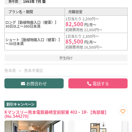
築年数
1993年 7月 築
プラン名・期間
月額目安
1日当たり 2,200円～
ロング【動植物園入口（健軍）】
82,500
円/月～
30日以上～360日未満
初期費用他 22,000円～
1日当たり 2,300円～
ショート【動植物園入口（健軍）】
85,500
円/月～
～30日未満
初期費用他 16,500円～
学生向け
熊本県
熊本市東区
お問合わせ
電話する
割引キャンペーン
Kマンスリー熊本電鉄藤崎宮前駅東 402・1R-【角部屋】
(No.544270)
お気
に入
り登
録