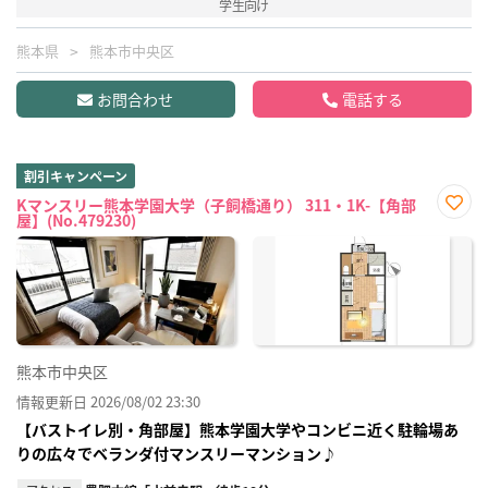
学生向け
熊本県
熊本市中央区
お問合わせ
電話する
割引キャンペーン
Kマンスリー熊本学園大学（子飼橋通り） 311・1K-【角部
屋】(No.479230)
お気
に入
り登
録
熊本市中央区
情報更新日 2026/08/02 23:30
【バストイレ別・角部屋】熊本学園大学やコンビニ近く駐輪場あ
りの広々でベランダ付マンスリーマンション♪