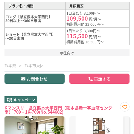
プラン名・期間
月額目安
1日当たり 3,100円～
ロング【県立熊本大学西門】
109,500
円/月～
30日以上～360日未満
初期費用他 22,000円～
1日当たり 3,300円～
ショート【県立熊本大学西門】
115,500
円/月～
～30日未満
初期費用他 16,500円～
学生向け
熊本県
熊本市東区
お問合わせ
電話する
割引キャンペーン
Kマンスリー県立熊本大学西門（熊本県赤十字血液センター
南） 709・1K-709(No.544602)
お気
に入
り登
録