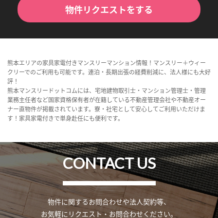
物件リクエストをする
熊本エリアの家具家電付きマンスリーマンション情報！マンスリー＋ウィー
クリーでのご利用も可能です。連泊・長期出張の経費削減に、法人様にも大好
評！
熊本マンスリードットコムには、宅地建物取引士・マンション管理士・管理
業務主任者など国家資格保有者が在籍している不動産管理会社や不動産オー
ナー直物件が掲載されています。寮・社宅として安心してご利用いただけま
す！家具家電付きで単身赴任にも便利です。
CONTACT US
物件に関するお問合わせや法人契約等、
お気軽にリクエスト・お問合わせください。