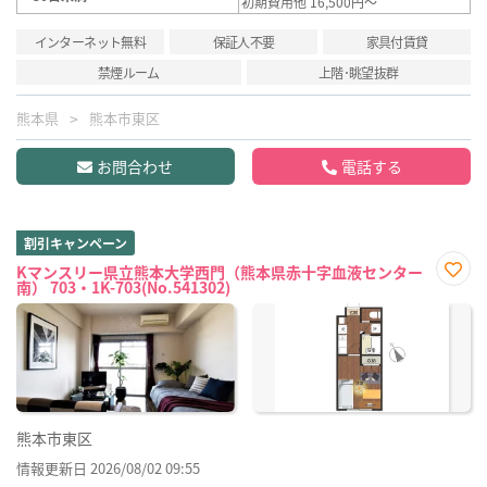
初期費用他 16,500円～
インターネット無料
保証人不要
家具付賃貸
禁煙ルーム
上階･眺望抜群
熊本県
熊本市東区
お問合わせ
電話する
割引キャンペーン
Kマンスリー県立熊本大学西門（熊本県赤十字血液センター
南） 703・1K-703(No.541302)
お気
に入
り登
録
熊本市東区
情報更新日 2026/08/02 09:55