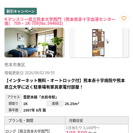
割引キャンペーン
Kマンスリー県立熊本大学西門（熊本県赤十字血液センター
南） 709・1K-709(No.544602)
お気
に入
り登
録
熊本市東区
情報更新日 2026/08/02 09:55
【インターネット無料・オートロック付】熊本赤十字病院や熊本
県立大学に近く駐車場有家具家電付部屋！
アクセス
豊肥本線「水前寺駅」
間取り
1K
面積
26.25m²
築年数
1997年 8月 築
プラン名・期間
月額目安
1日当たり 3,100円～
ロング【県立熊本大学西門】
109,500