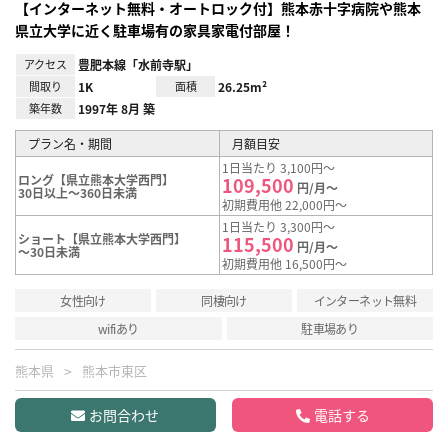
【インターネット無料・オートロック付】熊本赤十字病院や熊本
県立大学に近く駐車場有の家具家電付部屋！
アクセス
豊肥本線「水前寺駅」
間取り
1K
面積
26.25m²
築年数
1997年 8月 築
プラン名・期間
月額目安
1日当たり 3,100円～
ロング【県立熊本大学西門】
109,500
円/月～
30日以上～360日未満
初期費用他 22,000円～
1日当たり 3,300円～
ショート【県立熊本大学西門】
115,500
円/月～
～30日未満
初期費用他 16,500円～
女性向け
同棲向け
インターネット無料
wifiあり
駐車場あり
熊本県
熊本市東区
お問合わせ
電話する