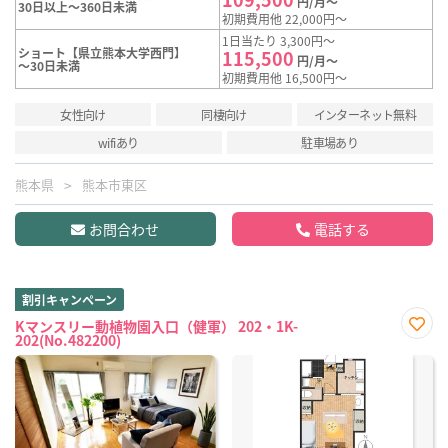
円/月～
30日以上～360日未満
初期費用他 22,000円～
1日当たり 3,300円～
ショート【県立熊本大学西門】
115,500
円/月～
～30日未満
初期費用他 16,500円～
女性向け
同棲向け
インターネット無料
wifiあり
駐車場あり
熊本県
熊本市東区
お問合わせ
電話する
割引キャンペーン
Kマンスリー動植物園入口（健軍） 202・1K-
202(No.482200)
お気
に入
り登
録