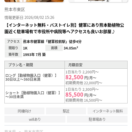
熊本市東区
情報更新日 2026/08/02 15:26
【インターネット無料・バストイレ別】健軍にあり熊本動植物公
園近く駐車場有で市役所や病院等へアクセスも良いお部屋♪
アクセス
熊本市健軍線「健軍校前駅」徒歩4分
間取り
1K
面積
34.05m²
築年数
1993年 7月 築
プラン名・期間
月額目安
1日当たり 2,200円～
ロング【動植物園入口（健軍）】
82,500
円/月～
30日以上～360日未満
初期費用他 22,000円～
1日当たり 2,300円～
ショート【動植物園入口（健軍）】
85,500
円/月～
～30日未満
初期費用他 16,500円～
同棲向け
駅近
インターネット無料
wifiあり
駐車場あり
熊本県
熊本市東区