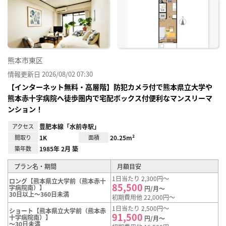
に入
り登
録
熊本市東区
情報更新日 2026/08/02 07:30
【インターネット無料・高層階】防犯カメラ付で熊本県立大学や
熊本赤十字病院へ徒歩圏内で宅配ボックス付便利なマンスリーマ
ンション！
アクセス
豊肥本線「水前寺駅」
間取り
1K
面積
20.25m²
築年数
1985年 2月 築
プラン名・期間
月額目安
1日当たり 2,300円～
ロング【熊本県立大学前（熊本赤十
85,500
字病院南）】
円/月～
30日以上～360日未満
初期費用他 22,000円～
1日当たり 2,500円～
ショート【熊本県立大学前（熊本赤
91,500
十字病院南）】
円/月～
～30日未満