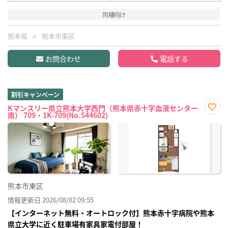
同棲向け
熊本県
熊本市東区
お問合わせ
電話する
割引キャンペーン
Kマンスリー県立熊本大学西門（熊本県赤十字血液センター
南） 709・1K-709(No.544602)
お気
に入
り登
録
熊本市東区
情報更新日 2026/08/02 09:55
【インターネット無料・オートロック付】熊本赤十字病院や熊本
県立大学に近く駐車場有家具家電付部屋！