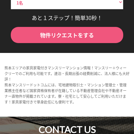
あと１ステップ！簡単30秒！
物件リクエストをする
熊本エリアの家具家電付きマンスリーマンション情報！マンスリー＋ウィー
クリーでのご利用も可能です。連泊・長期出張の経費削減に、法人様にも大好
評！
熊本マンスリードットコムには、宅地建物取引士・マンション管理士・管理
業務主任者など国家資格保有者が在籍している不動産管理会社や不動産オー
ナー直物件が掲載されています。寮・社宅として安心してご利用いただけま
す！家具家電付きで単身赴任にも便利です。
CONTACT US