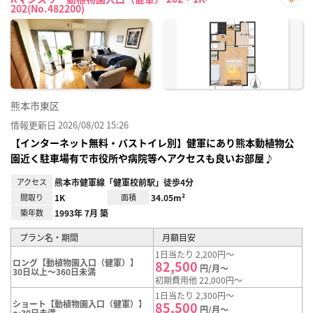
202(No.482200)
お気
に入
り登
録
熊本市東区
情報更新日 2026/08/02 15:26
【インターネット無料・バストイレ別】健軍にあり熊本動植物公
園近く駐車場有で市役所や病院等へアクセスも良いお部屋♪
アクセス
熊本市健軍線「健軍校前駅」徒歩4分
間取り
1K
面積
34.05m²
築年数
1993年 7月 築
プラン名・期間
月額目安
1日当たり 2,200円～
ロング【動植物園入口（健軍）】
82,500
円/月～
30日以上～360日未満
初期費用他 22,000円～
1日当たり 2,300円～
ショート【動植物園入口（健軍）】
85,500
円/月～
～30日未満