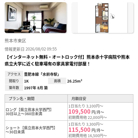
に入
り登
録
熊本市東区
情報更新日 2026/08/02 09:55
【インターネット無料・オートロック付】熊本赤十字病院や熊本
県立大学に近く駐車場有の家具家電付部屋！
アクセス
豊肥本線「水前寺駅」
間取り
1K
面積
26.25m²
築年数
1997年 8月 築
プラン名・期間
月額目安
1日当たり 3,100円～
ロング【県立熊本大学西門】
109,500
円/月～
30日以上～360日未満
初期費用他 22,000円～
1日当たり 3,300円～
ショート【県立熊本大学西門】
115,500
円/月～
～30日未満
初期費用他 16,500円～