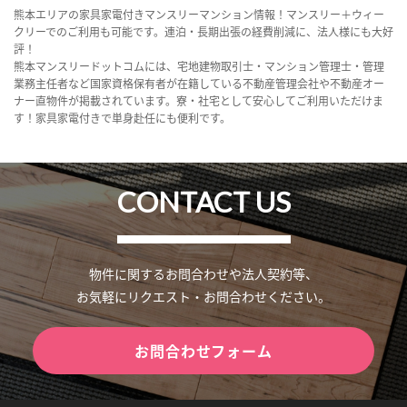
熊本エリアの家具家電付きマンスリーマンション情報！マンスリー＋ウィー
クリーでのご利用も可能です。連泊・長期出張の経費削減に、法人様にも大好
評！
熊本マンスリードットコムには、宅地建物取引士・マンション管理士・管理
業務主任者など国家資格保有者が在籍している不動産管理会社や不動産オー
ナー直物件が掲載されています。寮・社宅として安心してご利用いただけま
す！家具家電付きで単身赴任にも便利です。
CONTACT US
物件に関するお問合わせや法人契約等、
お気軽にリクエスト・お問合わせください。
お問合わせフォーム