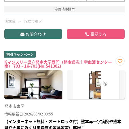
空気清浄機付
熊本県
熊本市東区
お問合わせ
電話する
割引キャンペーン
Kマンスリー県立熊本大学西門（熊本県赤十字血液センター
南） 703・1K-703(No.541302)
お気
に入
り登
録
熊本市東区
情報更新日 2026/08/02 09:55
【インターネット無料・オートロック付】熊本赤十字病院や熊本
県立大学に近く駐車場有の家具家電付部屋！