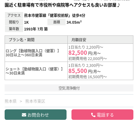
園近く駐車場有で市役所や病院等へアクセスも良いお部屋♪
アクセス
熊本市健軍線「健軍校前駅」徒歩4分
間取り
1K
面積
34.05m²
築年数
1993年 7月 築
プラン名・期間
月額目安
1日当たり 2,200円～
ロング【動植物園入口（健軍）】
82,500
円/月～
30日以上～360日未満
初期費用他 22,000円～
1日当たり 2,300円～
ショート【動植物園入口（健軍）】
85,500
円/月～
～30日未満
初期費用他 16,500円～
空気清浄機付
熊本県
熊本市東区
お問合わせ
電話する