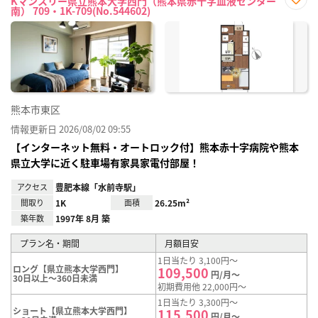
Kマンスリー県立熊本大学西門（熊本県赤十字血液センター
南） 709・1K-709(No.544602)
お気
に入
り登
録
熊本市東区
情報更新日 2026/08/02 09:55
【インターネット無料・オートロック付】熊本赤十字病院や熊本
県立大学に近く駐車場有家具家電付部屋！
アクセス
豊肥本線「水前寺駅」
間取り
1K
面積
26.25m²
築年数
1997年 8月 築
プラン名・期間
月額目安
1日当たり 3,100円～
ロング【県立熊本大学西門】
109,500
円/月～
30日以上～360日未満
初期費用他 22,000円～
1日当たり 3,300円～
ショート【県立熊本大学西門】
115,500
円/月～