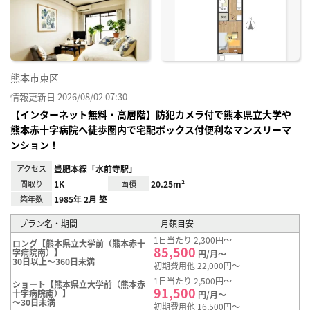
り登
録
熊本市東区
情報更新日 2026/08/02 07:30
【インターネット無料・高層階】防犯カメラ付で熊本県立大学や
熊本赤十字病院へ徒歩圏内で宅配ボックス付便利なマンスリーマ
ンション！
アクセス
豊肥本線「水前寺駅」
間取り
1K
面積
20.25m²
築年数
1985年 2月 築
プラン名・期間
月額目安
1日当たり 2,300円～
ロング【熊本県立大学前（熊本赤十
85,500
字病院南）】
円/月～
30日以上～360日未満
初期費用他 22,000円～
1日当たり 2,500円～
ショート【熊本県立大学前（熊本赤
91,500
十字病院南）】
円/月～
～30日未満
初期費用他 16,500円～