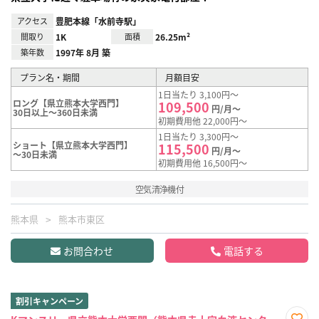
アクセス
豊肥本線「水前寺駅」
間取り
1K
面積
26.25m²
築年数
1997年 8月 築
プラン名・期間
月額目安
1日当たり 3,100円～
ロング【県立熊本大学西門】
109,500
円/月～
30日以上～360日未満
初期費用他 22,000円～
1日当たり 3,300円～
ショート【県立熊本大学西門】
115,500
円/月～
～30日未満
初期費用他 16,500円～
空気清浄機付
熊本県
熊本市東区
お問合わせ
電話する
割引キャンペーン