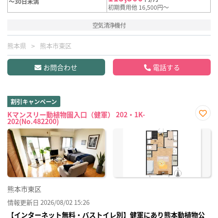
～30日未満
初期費用他 16,500円～
空気清浄機付
熊本県
熊本市東区
お問合わせ
電話する
割引キャンペーン
Kマンスリー動植物園入口（健軍） 202・1K-
202(No.482200)
お気
に入
り登
録
熊本市東区
情報更新日 2026/08/02 15:26
【インターネット無料・バストイレ別】健軍にあり熊本動植物公