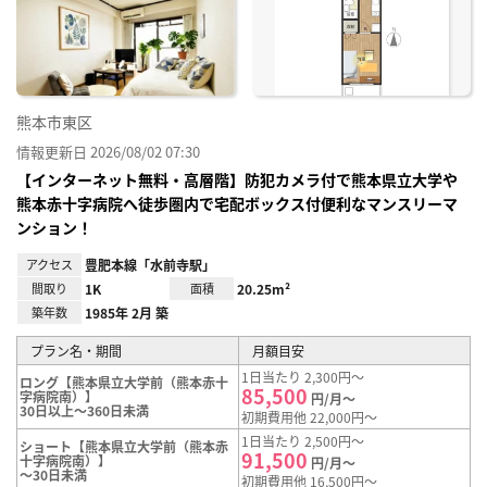
り登
録
熊本市東区
情報更新日 2026/08/02 07:30
【インターネット無料・高層階】防犯カメラ付で熊本県立大学や
熊本赤十字病院へ徒歩圏内で宅配ボックス付便利なマンスリーマ
ンション！
アクセス
豊肥本線「水前寺駅」
間取り
1K
面積
20.25m²
築年数
1985年 2月 築
プラン名・期間
月額目安
1日当たり 2,300円～
ロング【熊本県立大学前（熊本赤十
85,500
字病院南）】
円/月～
30日以上～360日未満
初期費用他 22,000円～
1日当たり 2,500円～
ショート【熊本県立大学前（熊本赤
91,500
十字病院南）】
円/月～
～30日未満
初期費用他 16,500円～