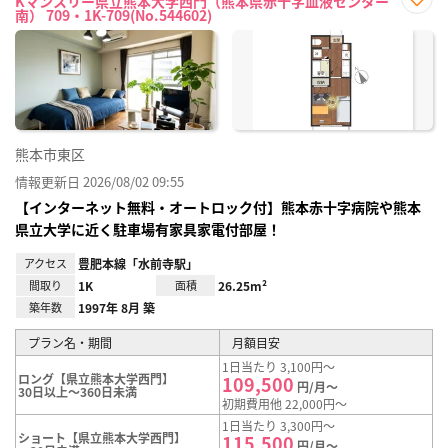
Kマンスリー県立熊本大学西門（熊本県赤十字血液センター
南） 709・1K-709(No.544602)
お気
に入
り登
録
熊本市東区
情報更新日 2026/08/02 09:55
【インターネット無料・オートロック付】熊本赤十字病院や熊本
県立大学に近く駐車場有家具家電付部屋！
アクセス
豊肥本線「水前寺駅」
間取り
1K
面積
26.25m²
築年数
1997年 8月 築
プラン名・期間
月額目安
1日当たり 3,100円～
ロング【県立熊本大学西門】
109,500
円/月～
30日以上～360日未満
初期費用他 22,000円～
1日当たり 3,300円～
ショート【県立熊本大学西門】
115,500
円/月～