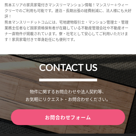
熊本エリアの家具家電付きマンスリーマンション情報！マンスリー＋ウィー
クリーでのご利用も可能です。連泊・長期出張の経費削減に、法人様にも大好
評！
熊本マンスリードットコムには、宅地建物取引士・マンション管理士・管理
業務主任者など国家資格保有者が在籍している不動産管理会社や不動産オー
ナー直物件が掲載されています。寮・社宅として安心してご利用いただけま
す！家具家電付きで単身赴任にも便利です。
CONTACT US
物件に関するお問合わせや法人契約等、
お気軽にリクエスト・お問合わせください。
お問合わせフォーム