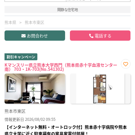
閑静な住宅地
熊本県
熊本市東区
お問合わせ
電話する
割引キャンペーン
Kマンスリー県立熊本大学西門（熊本県赤十字血液センター
南） 703・1K-703(No.541302)
お気
に入
り登
録
熊本市東区
情報更新日 2026/08/02 09:55
【インターネット無料・オートロック付】熊本赤十字病院や熊本
県立大学に近く駐車場有の家具家電付部屋！