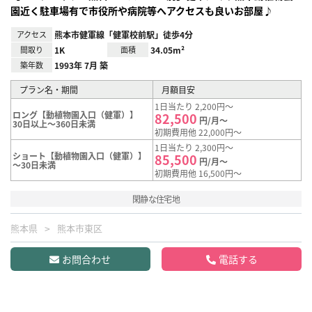
園近く駐車場有で市役所や病院等へアクセスも良いお部屋♪
アクセス
熊本市健軍線「健軍校前駅」徒歩4分
間取り
1K
面積
34.05m²
築年数
1993年 7月 築
プラン名・期間
月額目安
1日当たり 2,200円～
ロング【動植物園入口（健軍）】
82,500
円/月～
30日以上～360日未満
初期費用他 22,000円～
1日当たり 2,300円～
ショート【動植物園入口（健軍）】
85,500
円/月～
～30日未満
初期費用他 16,500円～
閑静な住宅地
熊本県
熊本市東区
お問合わせ
電話する