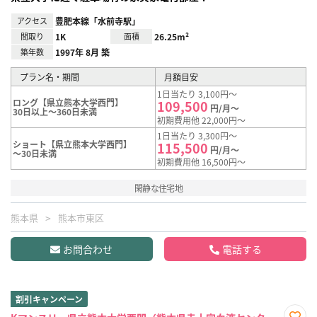
アクセス
豊肥本線「水前寺駅」
間取り
1K
面積
26.25m²
築年数
1997年 8月 築
プラン名・期間
月額目安
1日当たり 3,100円～
ロング【県立熊本大学西門】
109,500
円/月～
30日以上～360日未満
初期費用他 22,000円～
1日当たり 3,300円～
ショート【県立熊本大学西門】
115,500
円/月～
～30日未満
初期費用他 16,500円～
閑静な住宅地
熊本県
熊本市東区
お問合わせ
電話する
割引キャンペーン