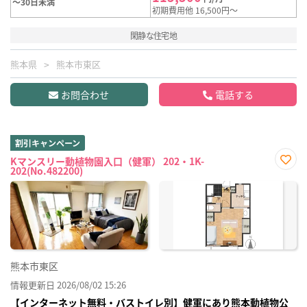
～30日未満
初期費用他 16,500円～
閑静な住宅地
熊本県
熊本市東区
お問合わせ
電話する
割引キャンペーン
Kマンスリー動植物園入口（健軍） 202・1K-
202(No.482200)
お気
に入
り登
録
熊本市東区
情報更新日 2026/08/02 15:26
【インターネット無料・バストイレ別】健軍にあり熊本動植物公