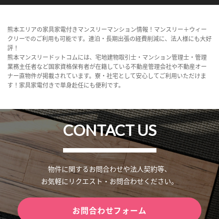
熊本エリアの家具家電付きマンスリーマンション情報！マンスリー＋ウィー
クリーでのご利用も可能です。連泊・長期出張の経費削減に、法人様にも大好
評！
熊本マンスリードットコムには、宅地建物取引士・マンション管理士・管理
業務主任者など国家資格保有者が在籍している不動産管理会社や不動産オー
ナー直物件が掲載されています。寮・社宅として安心してご利用いただけま
す！家具家電付きで単身赴任にも便利です。
CONTACT US
物件に関するお問合わせや法人契約等、
お気軽にリクエスト・お問合わせください。
お問合わせフォーム