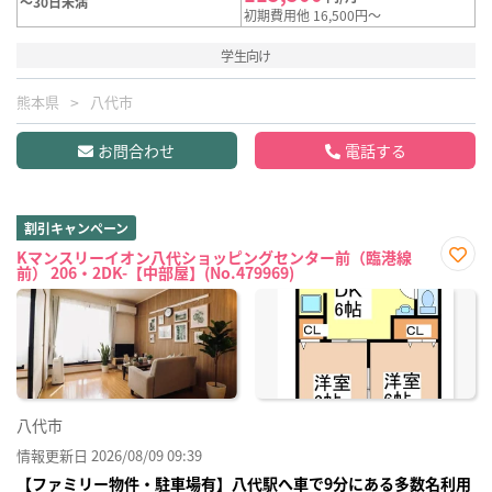
～30日未満
初期費用他 16,500円～
学生向け
熊本県
八代市
お問合わせ
電話する
割引キャンペーン
Kマンスリーイオン八代ショッピングセンター前（臨港線
前） 206・2DK-【中部屋】(No.479969)
お気
に入
り登
録
八代市
情報更新日 2026/08/09 09:39
【ファミリー物件・駐車場有】八代駅へ車で9分にある多数名利用