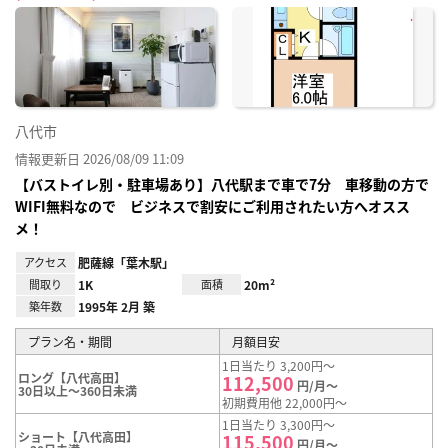
に入
り登
録
八代市
情報更新日 2026/08/09 11:09
【バストイレ別・駐車場あり】八代駅まで車で7分 車移動の方で
WIFI無料なので ビジネスで割安にご利用されたい方へオスス
メ！
アクセス
肥薩線「葉木駅」
間取り
1K
面積
20m²
築年数
1995年 2月 築
プラン名・期間
月額目安
1日当たり 3,200円～
ロング【八代高田】
112,500
円/月～
30日以上～360日未満
初期費用他 22,000円～
1日当たり 3,300円～
ショート【八代高田】
115,500
円/月～