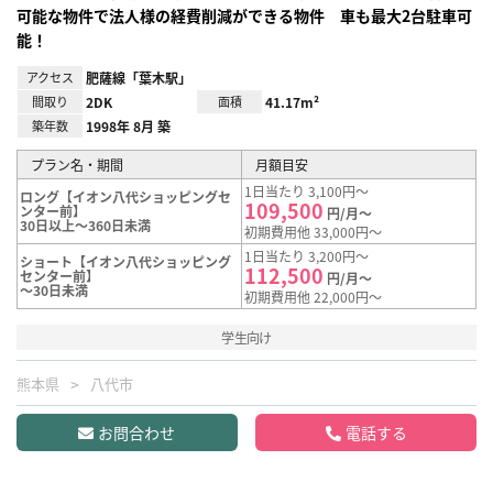
可能な物件で法人様の経費削減ができる物件 車も最大2台駐車可
能！
アクセス
肥薩線「葉木駅」
間取り
2DK
面積
41.17m²
築年数
1998年 8月 築
プラン名・期間
月額目安
1日当たり 3,100円～
ロング【イオン八代ショッピングセ
109,500
ンター前】
円/月～
30日以上～360日未満
初期費用他 33,000円～
1日当たり 3,200円～
ショート【イオン八代ショッピング
112,500
センター前】
円/月～
～30日未満
初期費用他 22,000円～
学生向け
熊本県
八代市
お問合わせ
電話する