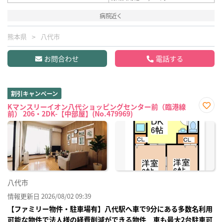
病院近く
熊本県
八代市
お問合わせ
電話する
割引キャンペーン
Kマンスリーイオン八代ショッピングセンター前（臨港線
前） 206・2DK-【中部屋】(No.479969)
お気
に入
り登
録
八代市
情報更新日 2026/08/02 09:39
【ファミリー物件・駐車場有】八代駅へ車で9分にある多数名利用
可能な物件で法人様の経費削減ができる物件 車も最大2台駐車可