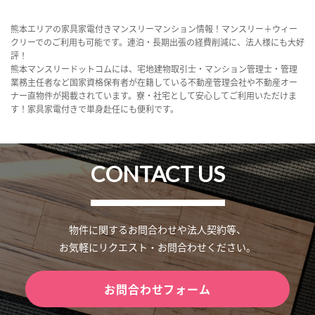
熊本エリアの家具家電付きマンスリーマンション情報！マンスリー＋ウィー
クリーでのご利用も可能です。連泊・長期出張の経費削減に、法人様にも大好
評！
熊本マンスリードットコムには、宅地建物取引士・マンション管理士・管理
業務主任者など国家資格保有者が在籍している不動産管理会社や不動産オー
ナー直物件が掲載されています。寮・社宅として安心してご利用いただけま
す！家具家電付きで単身赴任にも便利です。
CONTACT US
物件に関するお問合わせや法人契約等、
お気軽にリクエスト・お問合わせください。
お問合わせフォーム