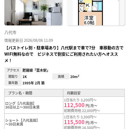
り登
録
八代市
情報更新日 2026/08/06 11:09
【バストイレ別・駐車場あり】八代駅まで車で7分 車移動の方で
WIFI無料なので ビジネスで割安にご利用されたい方へオスス
メ！
アクセス
肥薩線「葉木駅」
間取り
1K
面積
20m²
築年数
1995年 2月 築
プラン名・期間
月額目安
1日当たり 3,200円～
ロング【八代高田】
112,500
円/月～
30日以上～360日未満
初期費用他 22,000円～
1日当たり 3,300円～
ショート【八代高田】
115,500
円/月～
～30日未満
初期費用他 16,500円～