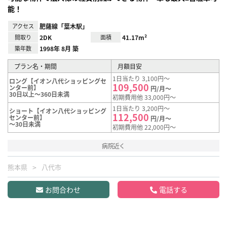
能！
アクセス
肥薩線「葉木駅」
間取り
2DK
面積
41.17m²
築年数
1998年 8月 築
プラン名・期間
月額目安
1日当たり 3,100円～
ロング【イオン八代ショッピングセ
109,500
ンター前】
円/月～
30日以上～360日未満
初期費用他 33,000円～
1日当たり 3,200円～
ショート【イオン八代ショッピング
112,500
センター前】
円/月～
～30日未満
初期費用他 22,000円～
病院近く
熊本県
八代市
お問合わせ
電話する