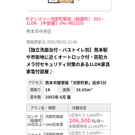
Kマンスリー河原町駅前（紺屋町） 302・
1LDK-【中部屋】(No.482210)
熊本市中央区
情報更新日 2026/08/02 12:46
【独立洗面台付・バストイレ別】熊本駅
や市街地に近くオートロック付・防犯カ
メラ付セキュリティ対策のある1LDK家具
家電付部屋♪
熊本市健軍線「河原町駅」徒歩3分
アクセス
1K
34.65m²
間取り
面積
2003年 6月 築
築年数
プラン名・期間
月額目安
1日当たり 3,000円～
ロング【】河原町駅前
106,500
（紺屋町）
円/月～
30日以上～360日未満
初期費用他 22,000円～
1日当たり 3,200円～
ショート【河原町駅前