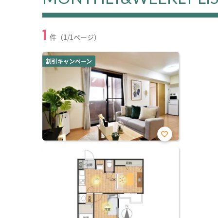
1
件（1/1ページ）
割引キャンペーン
お気
に入
り登
録