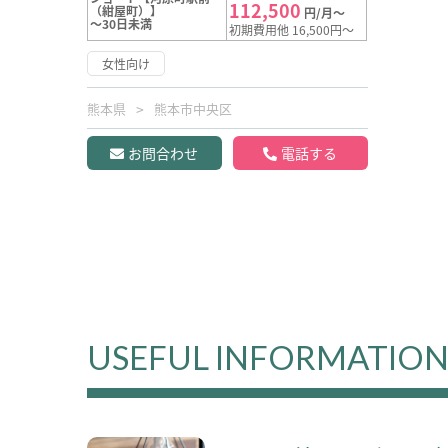
112,500
（紺屋町）】
円/月～
～30日未満
初期費用他 16,500円～
女性向け
熊本県
熊本市中央区
お問合わせ
電話する
USEFUL INFORMATIO