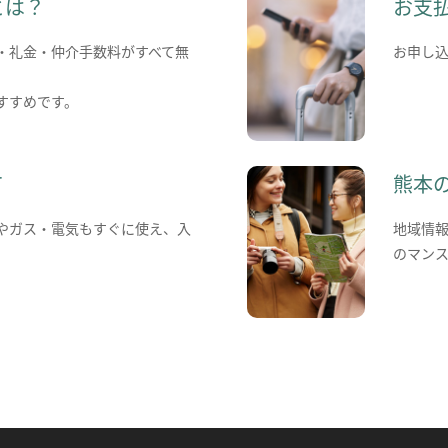
とは？
お支
・礼金・仲介手数料がすべて無
お申し
すすめです。
て
熊本
やガス・電気もすぐに使え、入
地域情
のマン