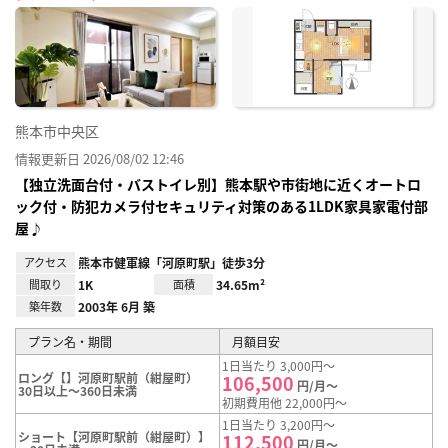
に入
り登
録
熊本市中央区
情報更新日 2026/08/02 12:46
【独立洗面台付・バストイレ別】熊本駅や市街地に近くオートロ
ック付・防犯カメラ付セキュリティ対策のある1LDK家具家電付部
屋♪
アクセス
熊本市健軍線「河原町駅」徒歩3分
間取り
1K
面積
34.65m²
築年数
2003年 6月 築
プラン名・期間
月額目安
1日当たり 3,000円～
ロング【】河原町駅前（紺屋町）
106,500
円/月～
30日以上～360日未満
初期費用他 22,000円～
1日当たり 3,200円～
ショート【河原町駅前（紺屋町）】
112,500
円/月～