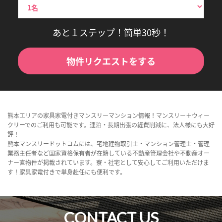
あと１ステップ！簡単30秒！
物件リクエストをする
熊本エリアの家具家電付きマンスリーマンション情報！マンスリー＋ウィー
クリーでのご利用も可能です。連泊・長期出張の経費削減に、法人様にも大好
評！
熊本マンスリードットコムには、宅地建物取引士・マンション管理士・管理
業務主任者など国家資格保有者が在籍している不動産管理会社や不動産オー
ナー直物件が掲載されています。寮・社宅として安心してご利用いただけま
す！家具家電付きで単身赴任にも便利です。
CONTACT US