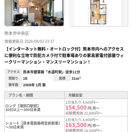
り登
録
熊本市中央区
情報更新日 2026/08/02 23:37
【インターネット無料・オートロック付】熊本市内へのアクセス
に便利な立地で防犯カメラ付で駐車場ありの家具家電付部屋ウィ
ークリーマンション・マンスリーマンション！
アクセス
熊本市健軍線「水道町駅」徒歩11分
間取り
1R
面積
31m²
築年数
2008年 1月 築
プラン名・期間
月額目安
1日当たり 4,600円～
ロング【滝田口駅前】
154,500
円/月～
30日以上～360日未満
初期費用他 22,000円～
1日当たり 4,900円～
ショート【熊本電鉄藤崎宮前駅東】
163,500
円/月～
～30日未満
初期費用他 16,500円～