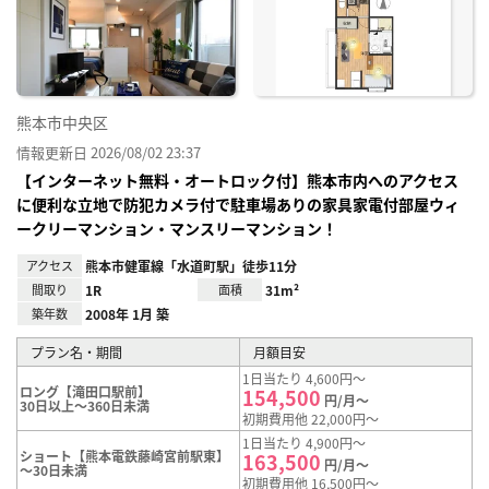
り登
録
熊本市中央区
情報更新日 2026/08/02 23:37
【インターネット無料・オートロック付】熊本市内へのアクセス
に便利な立地で防犯カメラ付で駐車場ありの家具家電付部屋ウィ
ークリーマンション・マンスリーマンション！
アクセス
熊本市健軍線「水道町駅」徒歩11分
間取り
1R
面積
31m²
築年数
2008年 1月 築
プラン名・期間
月額目安
1日当たり 4,600円～
ロング【滝田口駅前】
154,500
円/月～
30日以上～360日未満
初期費用他 22,000円～
1日当たり 4,900円～
ショート【熊本電鉄藤崎宮前駅東】
163,500
円/月～
～30日未満
初期費用他 16,500円～