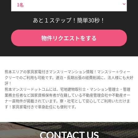
あと１ステップ！簡単30秒！
物件リクエストをする
熊本エリアの家具家電付きマンスリーマンション情報！マンスリー＋ウィー
クリーでのご利用も可能です。連泊・長期出張の経費削減に、法人様にも大好
評！
熊本マンスリードットコムには、宅地建物取引士・マンション管理士・管理
業務主任者など国家資格保有者が在籍している不動産管理会社や不動産オー
ナー直物件が掲載されています。寮・社宅として安心してご利用いただけま
す！家具家電付きで単身赴任にも便利です。
CONTACT US