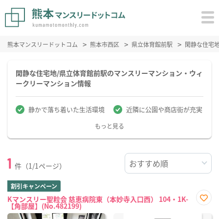
熊本マンスリードットコム
熊本市西区
県立体育館前駅
閑静な住宅
閑静な住宅地/県立体育館前駅のマンスリーマンション・ウィ
ークリーマンション情報
静かで落ち着いた生活環境
近隣に公園や商店街が充実
もっと見る
1
件（1/1ページ）
割引キャンペーン
Kマンスリー聖粒会 慈恵病院東（本妙寺入口西） 104・1K-
【角部屋】(No.482199)
お気
に入