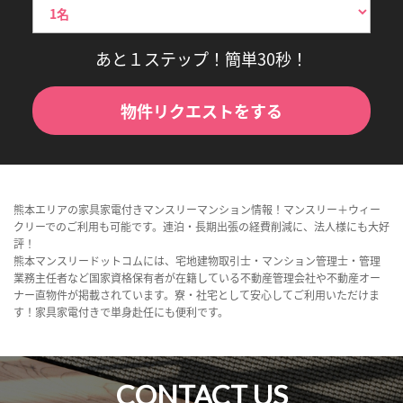
あと１ステップ！簡単30秒！
物件リクエストをする
熊本エリアの家具家電付きマンスリーマンション情報！マンスリー＋ウィー
クリーでのご利用も可能です。連泊・長期出張の経費削減に、法人様にも大好
評！
熊本マンスリードットコムには、宅地建物取引士・マンション管理士・管理
業務主任者など国家資格保有者が在籍している不動産管理会社や不動産オー
ナー直物件が掲載されています。寮・社宅として安心してご利用いただけま
す！家具家電付きで単身赴任にも便利です。
CONTACT US