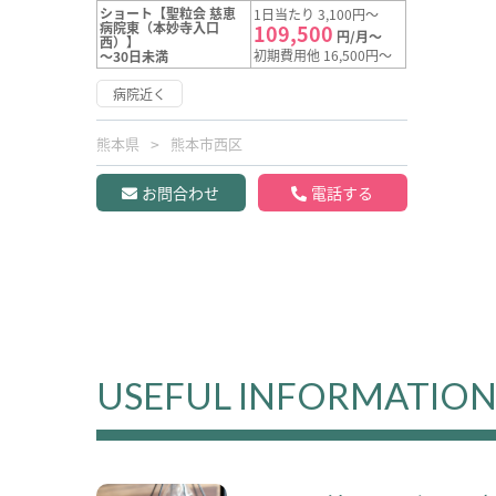
ショート【聖粒会 慈恵
1日当たり 3,100円～
病院東（本妙寺入口
109,500
円/月～
西）】
初期費用他 16,500円～
～30日未満
病院近く
熊本県
熊本市西区
お問合わせ
電話する
USEFUL INFORMATIO