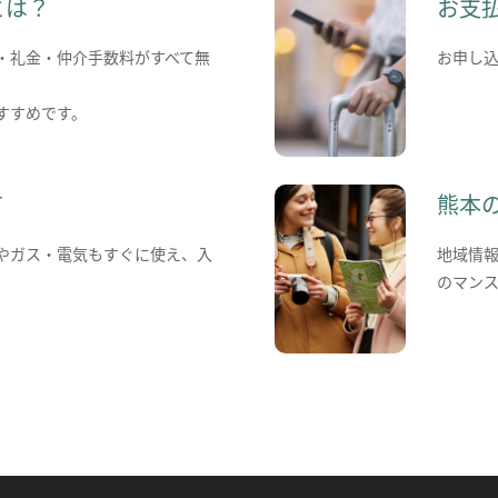
とは？
お支
・礼金・仲介手数料がすべて無
お申し
すすめです。
て
熊本
やガス・電気もすぐに使え、入
地域情
のマン