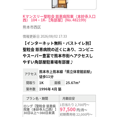
Kマンスリー聖粒会 慈恵病院東（本妙寺入口
西） 104・1K-【角部屋】(No.482199)
熊本市西区
情報更新日 2026/08/02 17:33
【インターネット無料・バストイレ別】
聖粒会 慈恵病院の近くにあり、コンビニ
やスーパー豊富で熊本市街へアクセスし
やすい角部屋駐車場有部屋♪
熊本市上熊本線「県立体育館前駅」
アクセス
徒歩11分
1K
25.67m²
間取り
面積
1996年 4月 築
築年数
プラン名・期間
月額目安
1日当たり 2,700円～
ロング【聖粒会 慈恵病
97,500
院東（本妙寺入口西）】
円/月～
30日以上～360日未満
初期費用他 22,000円～