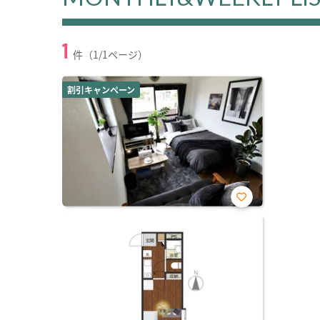
1
件（1/1ページ）
割引キャンペーン
お気
に入
り登
録