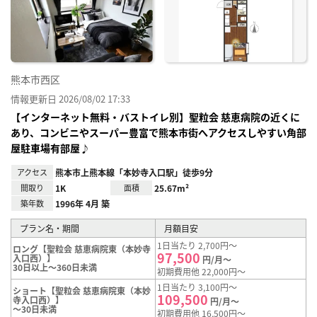
り登
録
熊本市西区
情報更新日 2026/08/02 17:33
【インターネット無料・バストイレ別】聖粒会 慈恵病院の近くに
あり、コンビニやスーパー豊富で熊本市街へアクセスしやすい角部
屋駐車場有部屋♪
アクセス
熊本市上熊本線「本妙寺入口駅」徒歩9分
間取り
1K
面積
25.67m²
築年数
1996年 4月 築
プラン名・期間
月額目安
1日当たり 2,700円～
ロング【聖粒会 慈恵病院東（本妙寺
97,500
入口西）】
円/月～
30日以上～360日未満
初期費用他 22,000円～
1日当たり 3,100円～
ショート【聖粒会 慈恵病院東（本妙
109,500
寺入口西）】
円/月～
～30日未満
初期費用他 16,500円～