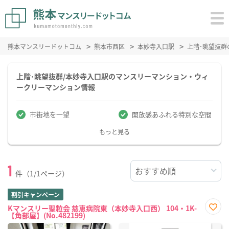
熊本マンスリードットコム
熊本市西区
本妙寺入口駅
上階･眺望抜
上階･眺望抜群/本妙寺入口駅のマンスリーマンション・ウィ
ークリーマンション情報
市街地を一望
開放感あふれる特別な空間
もっと見る
1
件（1/1ページ）
割引キャンペーン
Kマンスリー聖粒会 慈恵病院東（本妙寺入口西） 104・1K-
【角部屋】(No.482199)
お気
に入