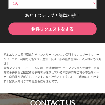
あと１ステップ！簡単30秒！
物件リクエストをする
熊本エリアの家具家電付きマンスリーマンション情報！マンスリー＋ウィー
クリーでのご利用も可能です。連泊・長期出張の経費削減に、法人様にも大好
評！
熊本マンスリードットコムには、宅地建物取引士・マンション管理士・管理
業務主任者など国家資格保有者が在籍している不動産管理会社や不動産オー
ナー直物件が掲載されています。寮・社宅として安心してご利用いただけま
す！家具家電付きで単身赴任にも便利です。
CONTACT US