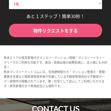
あと１ステップ！簡単30秒！
物件リクエストをする
熊本エリアの家具家電付きマンスリーマンション情報！マンスリー＋ウィー
クリーでのご利用も可能です。連泊・長期出張の経費削減に、法人様にも大好
評！
熊本マンスリードットコムには、宅地建物取引士・マンション管理士・管理
業務主任者など国家資格保有者が在籍している不動産管理会社や不動産オー
ナー直物件が掲載されています。寮・社宅として安心してご利用いただけま
す！家具家電付きで単身赴任にも便利です。
CONTACT US