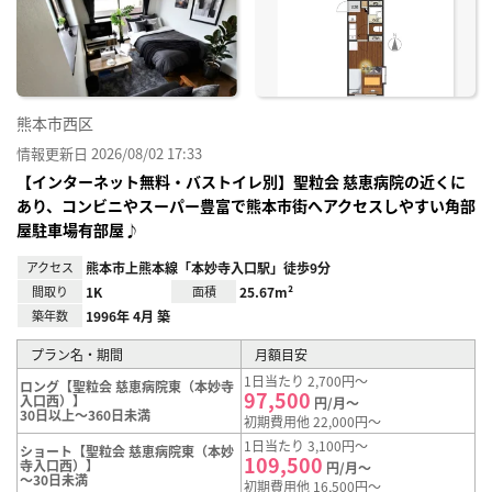
り登
録
熊本市西区
情報更新日 2026/08/02 17:33
【インターネット無料・バストイレ別】聖粒会 慈恵病院の近くに
あり、コンビニやスーパー豊富で熊本市街へアクセスしやすい角部
屋駐車場有部屋♪
アクセス
熊本市上熊本線「本妙寺入口駅」徒歩9分
間取り
1K
面積
25.67m²
築年数
1996年 4月 築
プラン名・期間
月額目安
1日当たり 2,700円～
ロング【聖粒会 慈恵病院東（本妙寺
97,500
入口西）】
円/月～
30日以上～360日未満
初期費用他 22,000円～
1日当たり 3,100円～
ショート【聖粒会 慈恵病院東（本妙
109,500
寺入口西）】
円/月～
～30日未満
初期費用他 16,500円～