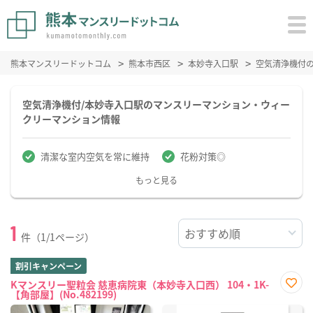
熊本マンスリードットコム
熊本市西区
本妙寺入口駅
空気清浄機付
空気清浄機付/本妙寺入口駅のマンスリーマンション・ウィー
クリーマンション情報
清潔な室内空気を常に維持
花粉対策◎
もっと見る
1
件（1/1ページ）
割引キャンペーン
Kマンスリー聖粒会 慈恵病院東（本妙寺入口西） 104・1K-
【角部屋】(No.482199)
お気
に入