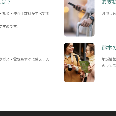
とは？
お支
・礼金・仲介手数料がすべて無
お申し
すすめです。
て
熊本
やガス・電気もすぐに使え、入
地域情
のマン