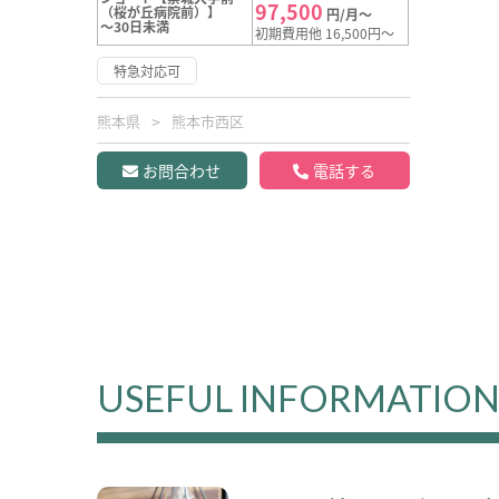
97,500
（桜が丘病院前）】
円/月～
～30日未満
初期費用他 16,500円～
特急対応可
熊本県
熊本市西区
お問合わせ
電話する
USEFUL INFORMATIO