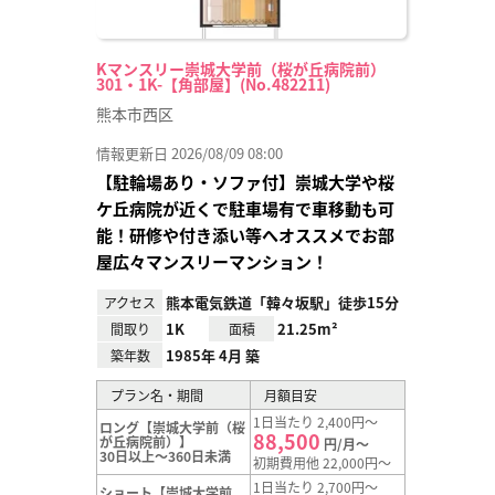
Kマンスリー崇城大学前（桜が丘病院前）
301・1K-【角部屋】(No.482211)
熊本市西区
情報更新日 2026/08/09 08:00
【駐輪場あり・ソファ付】崇城大学や桜
ケ丘病院が近くで駐車場有で車移動も可
能！研修や付き添い等へオススメでお部
屋広々マンスリーマンション！
熊本電気鉄道「韓々坂駅」徒歩15分
アクセス
1K
21.25m²
間取り
面積
1985年 4月 築
築年数
プラン名・期間
月額目安
1日当たり 2,400円～
ロング【崇城大学前（桜
88,500
が丘病院前）】
円/月～
30日以上～360日未満
初期費用他 22,000円～
1日当たり 2,700円～
ショート【崇城大学前