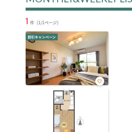
1
件（1/1ページ）
割引キャンペーン
お気
に入
り登
録