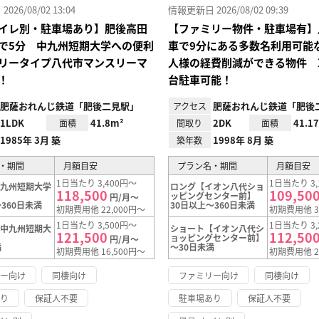
26/08/02 13:04
情報更新日 2026/08/02 09:39
イレ別・駐車場あり】肥後高田
【ファミリー物件・駐車場有】
で5分 中九州短期大学への便利
車で9分にある多数名利用可能
リータイプ八代市マンスリーマ
人様の経費削減ができる物件 
！
台駐車可能！
肥薩おれんじ鉄道「肥後二見駅」
肥薩おれんじ鉄道「肥後
アクセス
1LDK
41.8m²
2DK
41.1
面積
間取り
面積
1985年 3月 築
1998年 8月 築
築年数
・期間
月額目安
プラン名・期間
月額目安
1日当たり 3,400円～
1日当たり 3,
中九州短期大学
ロング【イオン八代ショ
118,500
109,50
ッピングセンター前】
円/月～
360日未満
30日以上～360日未満
初期費用他 22,000円～
初期費用他 3
1日当たり 3,500円～
1日当たり 3,
【中九州短期大
ショート【イオン八代シ
121,500
112,50
ョッピングセンター前】
円/月～
満
～30日未満
初期費用他 16,500円～
初期費用他 2
リー向け
同棲向け
ファミリー向け
同棲向け
あり
保証人不要
駐車場あり
保証人不要