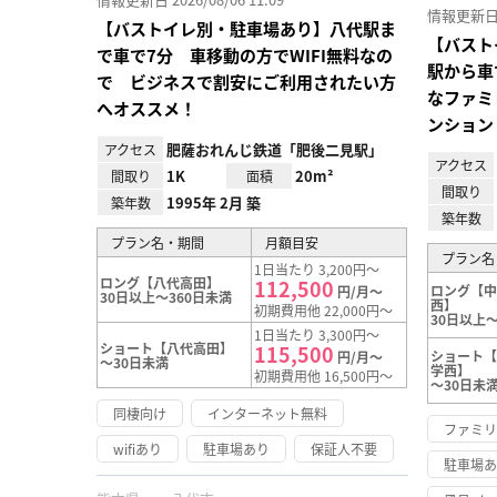
情報更新日 20
【バストイレ別・駐車場あり】八代駅ま
【バスト
で車で7分 車移動の方でWIFI無料なの
駅から車
で ビジネスで割安にご利用されたい方
なファミ
へオススメ！
ンション
肥薩おれんじ鉄道「肥後二見駅」
アクセス
アクセス
1K
20m²
間取り
面積
間取り
1995年 2月 築
築年数
築年数
プラン名・期間
月額目安
プラン名
1日当たり 3,200円～
ロング【八代高田】
112,500
ロング【
円/月～
30日以上～360日未満
西】
初期費用他 22,000円～
30日以上～
1日当たり 3,300円～
ショート【八代高田】
115,500
ショート
円/月～
～30日未満
学西】
初期費用他 16,500円～
～30日未
同棲向け
インターネット無料
ファミ
wifiあり
駐車場あり
保証人不要
駐車場