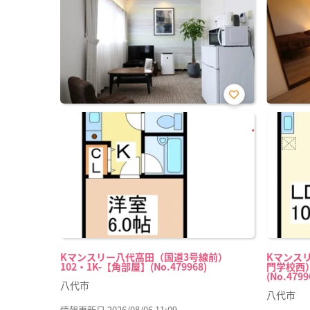
お気
に入
り登
録
Kマンスリー八代高田（国道3号線前）
Kマンス
102・1K-【角部屋】(No.479968)
門学校西）
(No.4799
八代市
八代市
情報更新日 2026/08/06 11:09