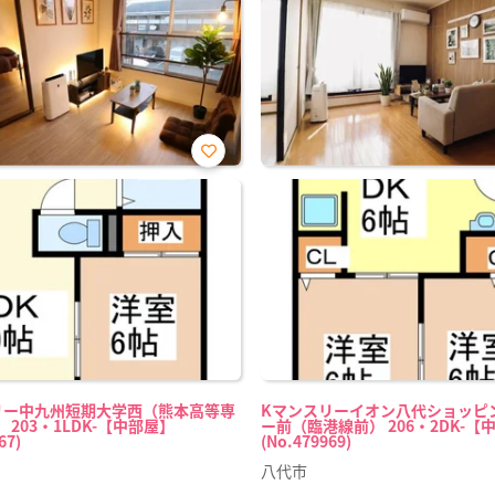
お気
に入
り登
録
リー中九州短期大学西（熊本高等専
Kマンスリーイオン八代ショッピ
 203・1LDK-【中部屋】
ー前（臨港線前） 206・2DK-【
67)
(No.479969)
八代市