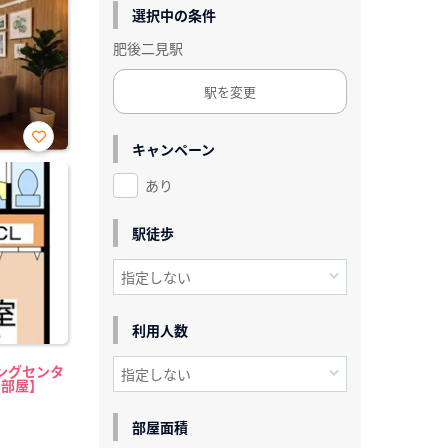
選択中の条件
肥後二見駅
駅を変更
キャンペーン
お気
に入
あり
り登
録
駅徒歩
利用人数
ングセンタ
中部屋】
部屋面積