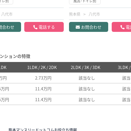
イレ別
風呂･トイレ別
八代市
熊本県
八代市
問合わせ
電話する
お問合わせ
電
ンションの特徴
 1DK
1LDK / 2K / 2DK
2LDK / 3K / 3DK
3LDK 
7万円
2.73万円
該当なし
該当
25万円
11.4万円
該当なし
該当
25万円
11.4万円
該当なし
該当
N
熊本マンスリードットコムお役立ち情報