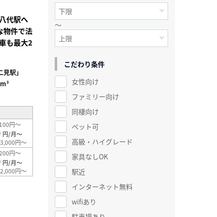
八代駅へ
～
な物件で法
車も最大2
こだわり条件
二見駅」
女性向け
7m²
ファミリー向け
同棲向け
100円～
ペット可
0
円/月～
高級・ハイグレード
3,000円～
200円～
家具なしOK
0
円/月～
駅近
2,000円～
インターネット無料
wifiあり
駐車場あり