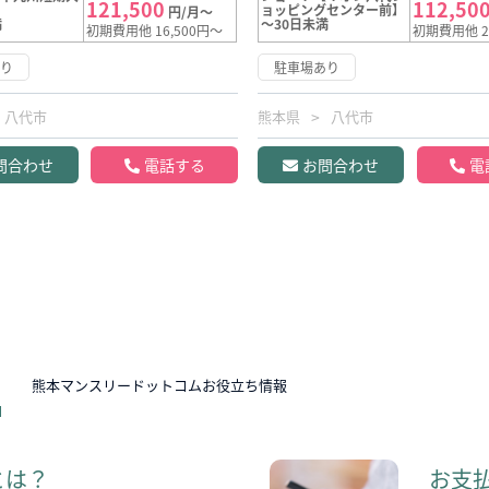
121,500
112,50
ョッピングセンター前】
円/月～
満
～30日未満
初期費用他 16,500円～
初期費用他 2
あり
駐車場あり
八代市
熊本県
八代市
問合わせ
電話する
お問合わせ
電
N
熊本マンスリードットコムお役立ち情報
とは？
お支