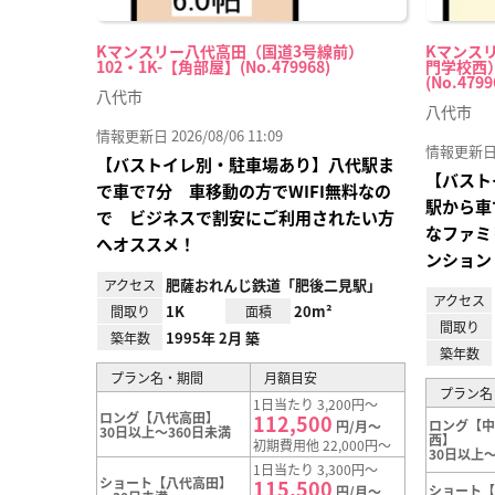
Kマンスリー八代高田（国道3号線前）
Kマンス
102・1K-【角部屋】(No.479968)
門学校西）
(No.4799
八代市
八代市
情報更新日 2026/08/06 11:09
情報更新日 20
【バストイレ別・駐車場あり】八代駅ま
【バスト
で車で7分 車移動の方でWIFI無料なの
駅から車
で ビジネスで割安にご利用されたい方
なファミ
へオススメ！
ンション
肥薩おれんじ鉄道「肥後二見駅」
アクセス
アクセス
1K
20m²
間取り
面積
間取り
1995年 2月 築
築年数
築年数
プラン名・期間
月額目安
プラン名
1日当たり 3,200円～
ロング【八代高田】
112,500
ロング【
円/月～
30日以上～360日未満
西】
初期費用他 22,000円～
30日以上～
1日当たり 3,300円～
ショート【八代高田】
115,500
ショート
円/月～