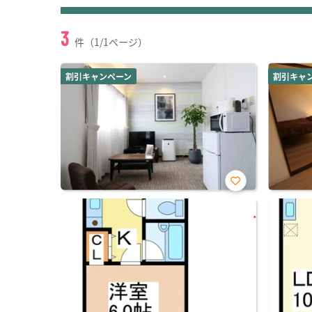
3
件（1/1ページ）
割引キャンペーン
割引キャ
お気
に入
り登
録