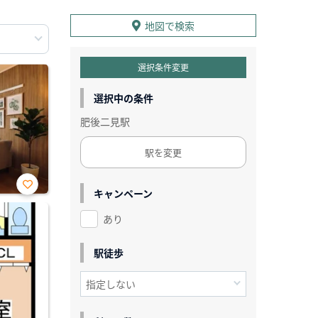
地図で検索
選択条件変更
選択中の条件
肥後二見駅
駅を変更
キャンペーン
お気
に入
あり
り登
録
駅徒歩