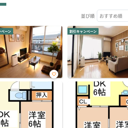
並び順
ンペーン
割引キャンペーン
お気
に入
り登
録