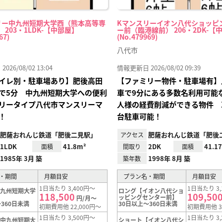
リー中九州短期大学西（熊本高等専
Kマンスリーイオン八代ショッピ
 203・1LDK-【中部屋】
ー前（臨港線前） 206・2DK-【
67)
(No.479969)
八代市
26/08/02 13:04
情報更新日 2026/08/02 09:39
イレ別・駐車場あり】肥後高田
【ファミリー物件・駐車場有】
で5分 中九州短期大学への便利
車で9分にある多数名利用可能
リータイプ八代市マンスリーマ
人様の経費削減ができる物件 
！
台駐車可能！
肥薩おれんじ鉄道「肥後二見駅」
肥薩おれんじ鉄道「肥後
アクセス
1LDK
41.8m²
2DK
41.1
面積
間取り
面積
1985年 3月 築
1998年 8月 築
築年数
・期間
月額目安
プラン名・期間
月額目安
1日当たり 3,400円～
1日当たり 3,
中九州短期大学
ロング【イオン八代ショ
118,500
109,50
ッピングセンター前】
円/月～
360日未満
30日以上～360日未満
初期費用他 22,000円～
初期費用他 3
1日当たり 3,500円～
1日当たり 3,
【中九州短期大
ショート【イオン八代シ