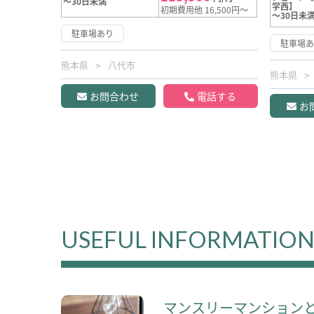
～30日未満
学西】
初期費用他 16,500円～
～30日未
駐車場あり
駐車場
熊本県
八代市
熊本県
お問合わせ
電話する
お
USEFUL INFORMATIO
マンスリーマンション