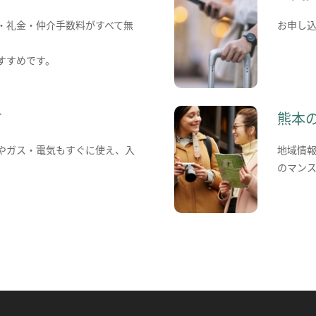
・礼金・仲介手数料がすべて無
お申し
すすめです。
て
熊本
やガス・電気もすぐに使え、入
地域情
のマン