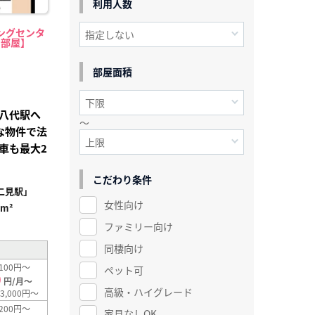
利用人数
ングセンタ
中部屋】
部屋面積
八代駅へ
～
な物件で法
車も最大2
こだわり条件
二見駅」
女性向け
7m²
ファミリー向け
同棲向け
100円～
ペット可
0
円/月～
高級・ハイグレード
3,000円～
200円～
家具なしOK